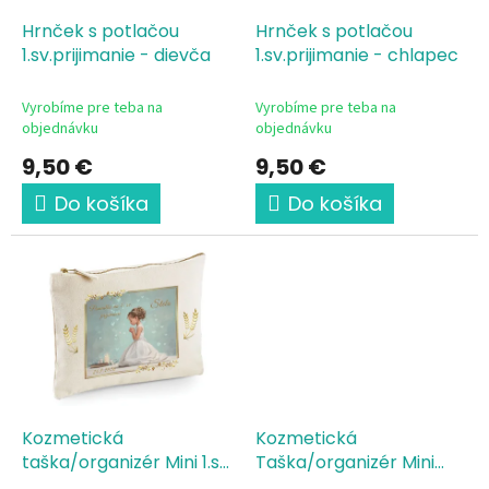
o
o
d
Hrnček s potlačou
Hrnček s potlačou
v
u
1.sv.prijimanie - dievča
1.sv.prijimanie - chlapec
k
t
Vyrobíme pre teba na
Vyrobíme pre teba na
o
objednávku
objednávku
v
9,50 €
9,50 €
Do košíka
Do košíka
Kozmetická
Kozmetická
taška/organizér Mini 1.sv.
Taška/organizér Mini
prijimanie dievča Stela
1.sv.prijimanie chlapec