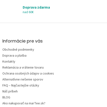
ý
Doprava zdarma
p
i
nad 60€
s
u
Z
á
p
ä
Informácie pre vás
t
Obchodné podmienky
i
e
Doprava a platba
Kontakty
Reklamácia a vrátenie tovaru
Ochrana osobných údajov a cookies
Alternatívne riešenie sporov
FAQ – Najčastejšie otázky
Náš príbeh
BLOG
Ako nakupovať na marTee.sk?