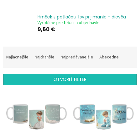
Hrnček s potlačou 1.sv.prijimanie - dievča
Vyrobíme pre teba na objednávku
9,50 €
R
a
Najlacnejšie
Najdrahšie
Najpredávanejšie
Abecedne
d
e
n
OTVORIŤ FILTER
i
e
V
p
ý
r
p
o
i
d
s
u
p
k
r
t