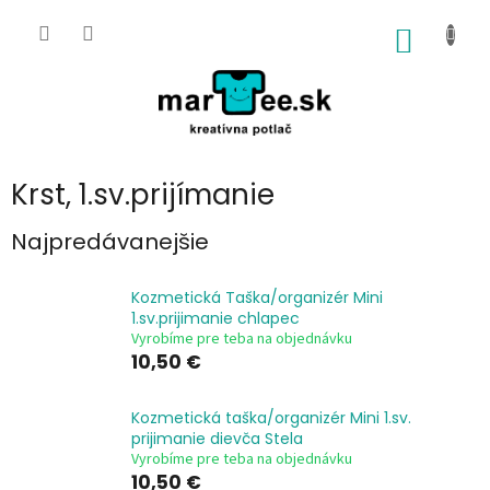
Prejsť
na
NÁKU
obsah
KOŠÍK
Krst, 1.sv.prijímanie
Najpredávanejšie
Kozmetická Taška/organizér Mini
1.sv.prijimanie chlapec
Vyrobíme pre teba na objednávku
10,50 €
Kozmetická taška/organizér Mini 1.sv.
prijimanie dievča Stela
Vyrobíme pre teba na objednávku
10,50 €