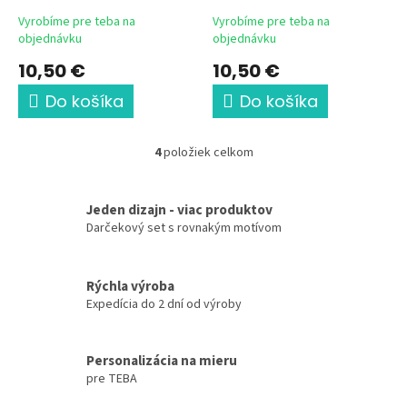
Vyrobíme pre teba na
Vyrobíme pre teba na
objednávku
objednávku
10,50 €
10,50 €
Do košíka
Do košíka
4
položiek celkom
O
v
l
Jeden dizajn - viac produktov
á
d
Darčekový set s rovnakým motívom
a
c
i
Rýchla výroba
e
Expedícia do 2 dní od výroby
p
r
v
Personalizácia na mieru
k
pre TEBA
y
v