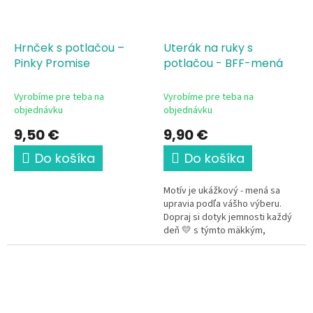
Hrnček s potlačou –
Uterák na ruky s
Pinky Promise
potlačou - BFF-mená
Vyrobíme pre teba na
Vyrobíme pre teba na
objednávku
objednávku
9,50 €
9,90 €
Do košíka
Do košíka
Motív je ukážkový - mená sa
upravia podľa vášho výberu.
Dopraj si dotyk jemnosti každý
deň 💛 s týmto mäkkým,
príjemným uterákom s jemným
ilustratívnym motívom BFF a...