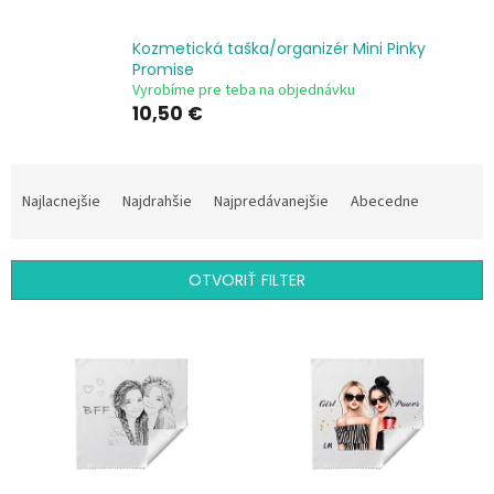
Kozmetická taška/organizér Mini Pinky
Promise
Vyrobíme pre teba na objednávku
10,50 €
R
a
Najlacnejšie
Najdrahšie
Najpredávanejšie
Abecedne
d
e
n
OTVORIŤ FILTER
i
e
V
p
ý
r
p
o
i
d
s
u
p
k
r
t