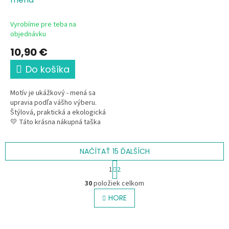
Vyrobíme pre teba na
objednávku
10,90 €
Do košíka
Motív je ukážkový - mená sa
upravia podľa vášho výberu.
Štýlová, praktická a ekologická
💛 Táto krásna nákupná taška
s jemným ilustratívnym motívom
BFF a možnosťou...
NAČÍTAŤ 15 ĎALŠÍCH
S
1
2
t
O
r
30
položiek celkom
v
á
l
HORE
n
á
k
o
d
v
a