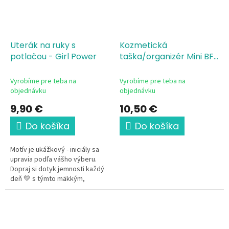
Uterák na ruky s
Kozmetická
potlačou - Girl Power
taška/organizér Mini BFF
- Friends Forever
Vyrobíme pre teba na
Vyrobíme pre teba na
objednávku
objednávku
9,90 €
10,50 €
Do košíka
Do košíka
Motív je ukážkový - iniciály sa
upravia podľa vášho výberu.
Dopraj si dotyk jemnosti každý
deň 💛 s týmto mäkkým,
príjemným uterákom
s výrazným "Girl power"...