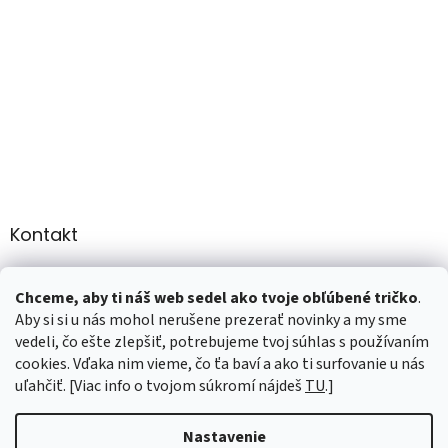
Kontakt
info
@
martee.sk
Chceme, aby ti náš web sedel ako tvoje obľúbené tričko
.
+421 907947783
Aby si si u nás mohol nerušene prezerať novinky a my sme
vedeli, čo ešte zlepšiť, potrebujeme tvoj súhlas s používaním
cookies. Vďaka nim vieme, čo ťa baví a ako ti surfovanie u nás
uľahčiť. [Viac info o tvojom súkromí nájdeš
TU
.]
Vytvoril Shoptet
Nastavenie