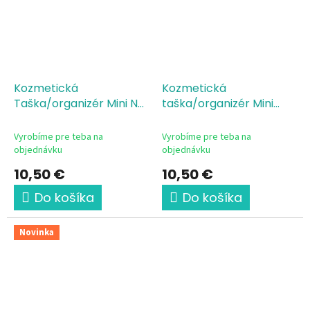
Kozmetická
Kozmetická
Taška/organizér Mini Na
taška/organizér Mini
zdravie
Navždy kamoši
Vyrobíme pre teba na
Vyrobíme pre teba na
objednávku
objednávku
10,50 €
10,50 €
Do košíka
Do košíka
Novinka