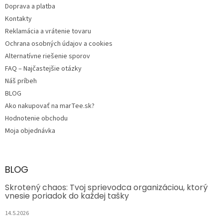
e
Doprava a platba
Kontakty
Reklamácia a vrátenie tovaru
Ochrana osobných údajov a cookies
Alternatívne riešenie sporov
FAQ – Najčastejšie otázky
Náš príbeh
BLOG
Ako nakupovať na marTee.sk?
Hodnotenie obchodu
Moja objednávka
BLOG
Skrotený chaos: Tvoj sprievodca organizáciou, ktorý
vnesie poriadok do každej tašky
14.5.2026