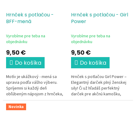
Hrnček s potlačou -
Hrnček s potlačou - Girl
BFF-mená
Power
Vyrobíme pre teba na
Vyrobíme pre teba na
objednávku
objednávku
9,50 €
9,50 €
Do košíka
Do košíka
Motív je ukážkový - mená sa
Hrnček s potlačou Girl Power –
upravia podľa vášho výberu.
Elegantný darček plný ženskej
Spríjemni si každý deň
sily! Či už hľadáš perfektný
obľúbeným nápojom z hrnčeka,
darček pre akčnú kamošku,
ktorý je len tvoj 💛 Tento
sestru, kolegyňu, alebo chceš
elegantný keramický...
potešiť samu seba, tento...
Novinka