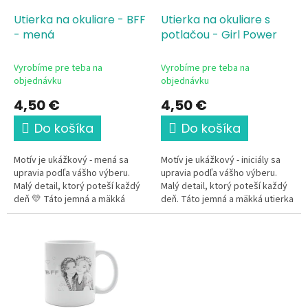
o
o
d
Utierka na okuliare - BFF
Utierka na okuliare s
v
u
- mená
potlačou - Girl Power
k
t
Vyrobíme pre teba na
Vyrobíme pre teba na
o
objednávku
objednávku
v
4,50 €
4,50 €
Do košíka
Do košíka
Motív je ukážkový - mená sa
Motív je ukážkový - iniciály sa
upravia podľa vášho výberu.
upravia podľa vášho výberu.
Malý detail, ktorý poteší každý
Malý detail, ktorý poteší každý
deň 💛 Táto jemná a mäkká
deň. Táto jemná a mäkká utierka
utierka z mikrovlákna s jemným
z mikrovlákna s výrazným "Girl
ilustratívnym motívom...
power"...