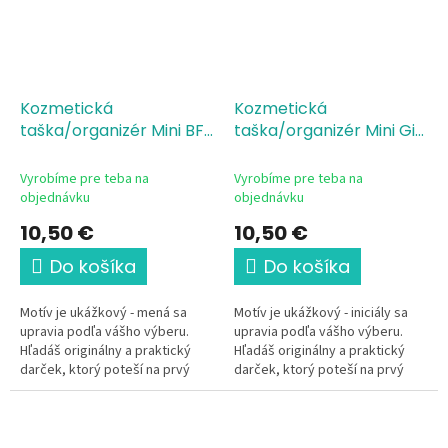
Kozmetická
Kozmetická
taška/organizér Mini BFF
taška/organizér Mini Girl
- mená
Power
Vyrobíme pre teba na
Vyrobíme pre teba na
objednávku
objednávku
10,50 €
10,50 €
Do košíka
Do košíka
Motív je ukážkový - mená sa
Motív je ukážkový - iniciály sa
upravia podľa vášho výberu.
upravia podľa vášho výberu.
Hľadáš originálny a praktický
Hľadáš originálny a praktický
darček, ktorý poteší na prvý
darček, ktorý poteší na prvý
pohľad? Táto elegantná
pohľad? Táto elegantná
kozmetická taštička...
kozmetická taštička s...