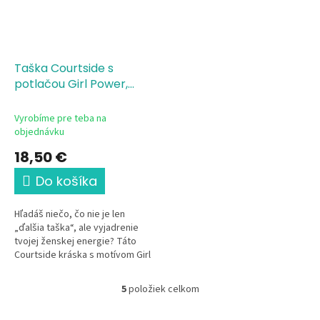
Taška Courtside s
potlačou Girl Power,
30x27x12cm
70%
recyklovaná bavlna, 30%
Vyrobíme pre teba na
recyklovaný polyester,
objednávku
gramáž 407 g/m²
18,50 €
Do košíka
Hľadáš niečo, čo nie je len
„ďalšia taška“, ale vyjadrenie
tvojej ženskej energie? Táto
Courtside kráska s motívom Girl
Power je stvorená pre modernú
ženu, ktorá vie, čo chce....
5
položiek celkom
O
v