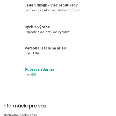
l
Jeden dizajn - viac produktov
á
d
Darčekový set s rovnakým motívom
a
c
i
Rýchla výroba
e
Expedícia do 2 dní od výroby
p
r
v
Personalizácia na mieru
k
pre TEBA
y
v
ý
Doprava zdarma
p
i
nad 60€
s
u
Z
á
p
ä
Informácie pre vás
t
Obchodné podmienky