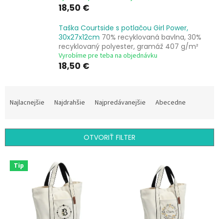
18,50 €
Taška Courtside s potlačou Girl Power,
30x27x12cm
70% recyklovaná bavlna, 30%
recyklovaný polyester, gramáž 407 g/m²
Vyrobíme pre teba na objednávku
18,50 €
R
a
Najlacnejšie
Najdrahšie
Najpredávanejšie
Abecedne
d
e
n
OTVORIŤ FILTER
i
e
V
p
Tip
ý
r
p
o
i
d
s
u
p