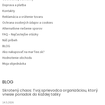
i
e
Doprava a platba
Kontakty
Reklamácia a vrátenie tovaru
Ochrana osobných údajov a cookies
Alternatívne riešenie sporov
FAQ – Najčastejšie otázky
Náš príbeh
BLOG
Ako nakupovať na marTee.sk?
Hodnotenie obchodu
Moja objednávka
BLOG
Skrotený chaos: Tvoj sprievodca organizáciou, ktorý
vnesie poriadok do každej tašky
14.5.2026