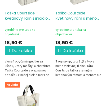
k
r
t
o
o
d
Taška Courtside –
Taška Courtside –
v
u
kvetinový rám s iniciálou,
kvetinový rám s menom,
k
30x27x12cm
70%
30x27x12 cm
70%
t
recyklovaná bavlna, 30%
recyklovaná bavlna, 30%
Vyrobíme pre teba na
Vyrobíme pre teba na
o
recyklovaný polyester,
recyklovaný polyester,
objednávku
objednávku
v
gramáž 407 g/m²
gramáž 407 g/m²
18,50 €
18,50 €
Do košíka
Do košíka
Vymeň obyčajnú igelitku za
Tvoj nákup, tvoj štýl a tvoje
kúsok, ktorý má štýl a charakter.
meno v hlavnej úlohe. Táto
Taška Courtside s originálnou
Courtside taška s jemným
potlačou z našej dielne marTee
kvetinovým rámom a menom nie
je spojením prémiovej kvality a
je len obyčajná plátenka – je to
poctivej práce. Vďaka...
tvoj osobný módny manifest....
Novinka