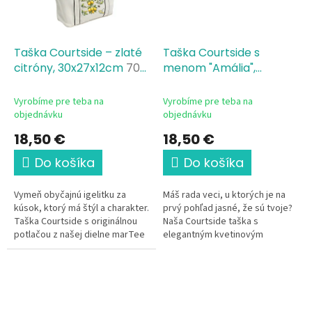
Taška Courtside – zlaté
Taška Courtside s
citróny, 30x27x12cm
70%
menom "Amália",
recyklovaná bavlna, 30%
30x27x12cm
70%
recyklovaný polyester,
recyklovaná bavlna, 30%
Vyrobíme pre teba na
Vyrobíme pre teba na
gramáž 407 g/m²
recyklovaný polyester,
objednávku
objednávku
gramáž 407 g/m²
18,50 €
18,50 €
Do košíka
Do košíka
Vymeň obyčajnú igelitku za
Máš rada veci, u ktorých je na
kúsok, ktorý má štýl a charakter.
prvý pohľad jasné, že sú tvoje?
Taška Courtside s originálnou
Naša Courtside taška s
potlačou z našej dielne marTee
elegantným kvetinovým
je spojením prémiovej kvality a
motívom a personalizovaným
poctivej práce. Vďaka...
menom je viac než len praktický
kúsok – je...