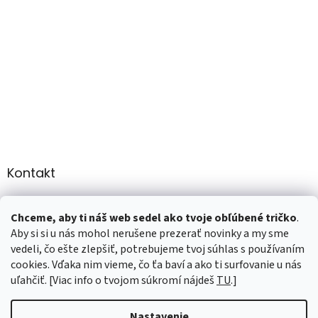
Kontakt
info
@
martee.sk
Chceme, aby ti náš web sedel ako tvoje obľúbené tričko
.
+421 907947783
Aby si si u nás mohol nerušene prezerať novinky a my sme
vedeli, čo ešte zlepšiť, potrebujeme tvoj súhlas s používaním
cookies. Vďaka nim vieme, čo ťa baví a ako ti surfovanie u nás
uľahčiť. [Viac info o tvojom súkromí nájdeš
TU
.]
Vytvoril Shoptet
Nastavenie