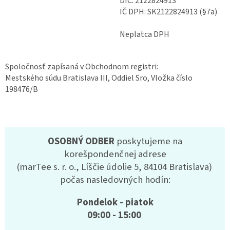
DIČ: 2122824913
IČ DPH: SK2122824913 (§7a)
Neplatca DPH
Spoločnosť zapísaná v Obchodnom registri:
Mestského súdu Bratislava III, Oddiel Sro, Vložka číslo
198476/B
OSOBNÝ ODBER
poskytujeme na
korešpondenčnej adrese
(marTee s. r. o., Líščie údolie 5, 84104 Bratislava)
počas nasledovných hodín:
Pondelok - piatok
09:00 - 15:00