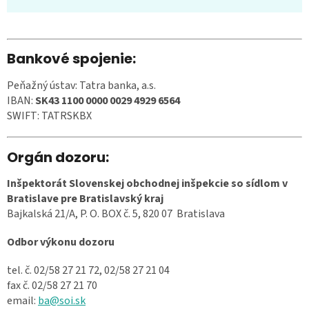
Bankové spojenie:
Peňažný ústav: Tatra banka, a.s.
IBAN:
SK43 1100 0000 0029 4929 6564
SWIFT: TATRSKBX
Orgán dozoru:
Inšpektorát Slovenskej obchodnej inšpekcie so sídlom v
Bratislave pre Bratislavský kraj
Bajkalská 21/A, P. O. BOX č. 5, 820 07 Bratislava
Odbor výkonu dozoru
tel. č. 02/58 27 21 72, 02/58 27 21 04
fax č. 02/58 27 21 70
email:
ba@soi.sk