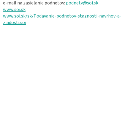
e-mail na zasielanie podnetov:
podnety@soi.sk
www.soi.sk
www.soi.sk/sk/Podavanie‐podnetov‐staznosti‐navrhov‐a‐
ziadosti.soi