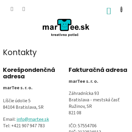
Prejsť
na
NÁKU
obsah
KOŠÍK
Kontakty
Korešpondenčná
Fakturačná adresa
adresa
marTee s. r. o.
marTee s. r. o.
Záhradnícka 93
Bratislava - mestská časť
Líščie údolie 5
Ružinov, SR
84104 Bratislava, SR
821 08
Email:
info@martee.sk
Tel: +421 907 947 783
IČO: 57554706