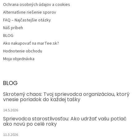
Ochrana osobných údajov a cookies
Alternatívne riešenie sporov
FAQ – Najčastejšie otázky
Náš príbeh
BLOG
Ako nakupovať na marTee.sk?
Hodnotenie obchodu
Moja objednávka
BLOG
Skrotený chaos: Tvoj sprievodca organizáciou, ktorý
vnesie poriadok do každej tašky
14.5.2026
Sprievodca starostlivosťou: Ako udržať vašu potlač
ako novú po celé roky
11.3.2026