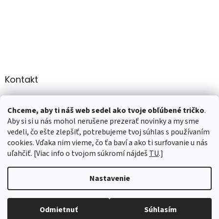
Kontakt
info
@
martee.sk
Chceme, aby ti náš web sedel ako tvoje obľúbené tričko
.
+421 907947783
Aby si si u nás mohol nerušene prezerať novinky a my sme
vedeli, čo ešte zlepšiť, potrebujeme tvoj súhlas s používaním
cookies. Vďaka nim vieme, čo ťa baví a ako ti surfovanie u nás
uľahčiť. [Viac info o tvojom súkromí nájdeš
TU
.]
Vytvoril Shoptet
Nastavenie
Copyright 2026
marTee.sk
. Všetky práva vyhradené.
Upraviť
nastavenie cookies
Odmietnuť
Súhlasím