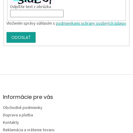
Odpíšte text z obrázka
Vložením správy súhlasím s
podmienkami ochrany osobných údajov
ODOSLAŤ
Z
á
p
ä
Informácie pre vás
t
Obchodné podmienky
i
e
Doprava a platba
Kontakty
Reklamácia a vrátenie tovaru