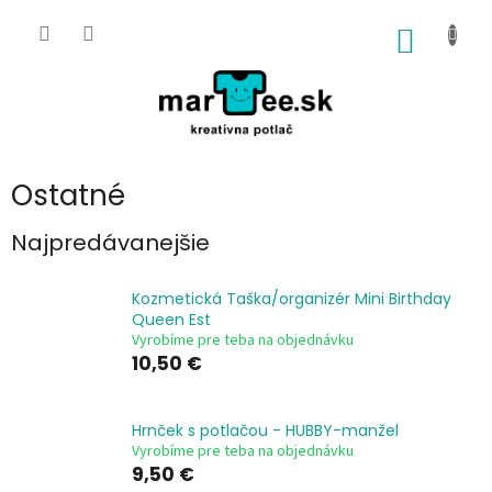
Prejsť
na
NÁKU
obsah
KOŠÍK
Ostatné
Najpredávanejšie
Kozmetická Taška/organizér Mini Birthday
Queen Est
Vyrobíme pre teba na objednávku
10,50 €
Hrnček s potlačou - HUBBY-manžel
Vyrobíme pre teba na objednávku
9,50 €