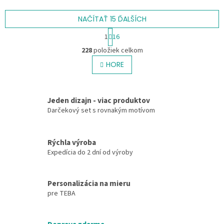
motívom je krásnou pamiatkou
na výnimočný deň dvoch ľudí.
Jemná...
NAČÍTAŤ 15 ĎALŠÍCH
S
1
16
t
O
r
228
položiek celkom
v
á
l
HORE
n
á
k
o
d
v
a
a
Jeden dizajn - viac produktov
c
n
Darčekový set s rovnakým motívom
i
i
e
e
p
r
Rýchla výroba
v
Expedícia do 2 dní od výroby
k
y
v
Personalizácia na mieru
ý
pre TEBA
p
i
s