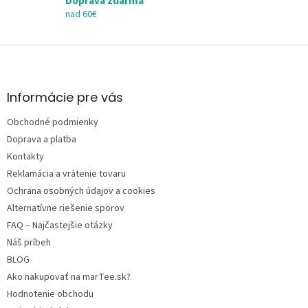
Doprava zdarma
u
nad 60€
Z
á
p
ä
Informácie pre vás
t
Obchodné podmienky
i
e
Doprava a platba
Kontakty
Reklamácia a vrátenie tovaru
Ochrana osobných údajov a cookies
Alternatívne riešenie sporov
FAQ – Najčastejšie otázky
Náš príbeh
BLOG
Ako nakupovať na marTee.sk?
Hodnotenie obchodu