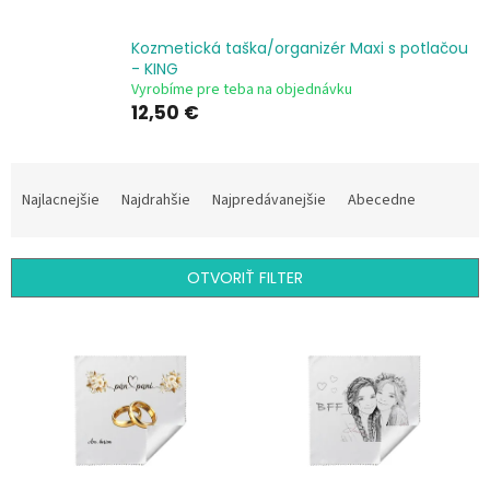
Kozmetická taška/organizér Maxi s potlačou
- KING
Vyrobíme pre teba na objednávku
12,50 €
R
a
Najlacnejšie
Najdrahšie
Najpredávanejšie
Abecedne
d
e
n
OTVORIŤ FILTER
i
e
V
p
ý
r
p
o
i
d
s
u
p
k
r
t