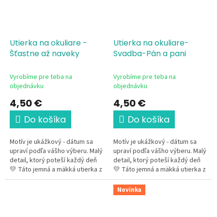
Utierka na okuliare -
Utierka na okuliare-
Šťastne až naveky
Svadba-Pán a pani
Vyrobíme pre teba na
Vyrobíme pre teba na
objednávku
objednávku
4,50 €
4,50 €
Do košíka
Do košíka
Motív je ukážkový - dátum sa
Motív je ukážkový - dátum sa
upraví podľa vášho výberu. Malý
upraví podľa vášho výberu. Malý
detail, ktorý poteší každý deň
detail, ktorý poteší každý deň
💛 Táto jemná a mäkká utierka z
💛 Táto jemná a mäkká utierka z
mikrovlákna s romantickým
mikrovlákna s romantickým
svadobným motívom...
svadobným motívom je...
Novinka