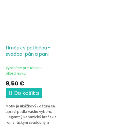
dvoch ľudí....
Jemná...
Hrnček s potlačou -
svadba-pán a pani
Vyrobíme pre teba na
objednávku
9,50 €
Do košíka
Motív je ukážkový - dátum sa
upraví podľa vášho výberu.
Elegantný keramický hrnček s
romantickým svadobným