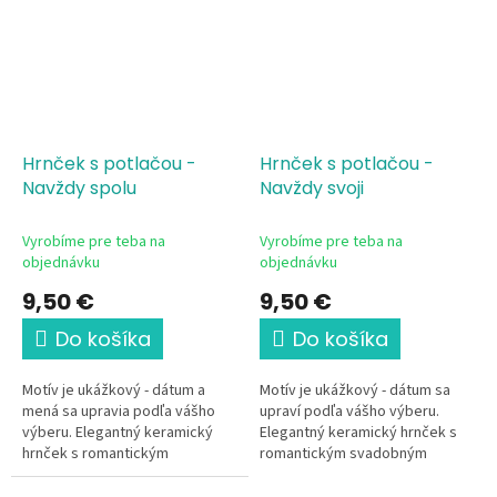
Hrnček s potlačou -
Hrnček s potlačou -
Navždy spolu
Navždy svoji
Vyrobíme pre teba na
Vyrobíme pre teba na
objednávku
objednávku
9,50 €
9,50 €
Do košíka
Do košíka
Motív je ukážkový - dátum a
Motív je ukážkový - dátum sa
mená sa upravia podľa vášho
upraví podľa vášho výberu.
výberu. Elegantný keramický
Elegantný keramický hrnček s
hrnček s romantickým
romantickým svadobným
svadobným motívom je krásnou
motívom je krásnou pamiatkou
pamiatkou na výnimočný deň
na výnimočný deň dvoch ľudí.