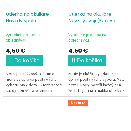
Utierka na okuliare -
Utierka na okuliare -
Navždy spolu
Navždy svoji (Forever
and Always)
Vyrobíme pre teba na
Vyrobíme pre teba na
objednávku
objednávku
4,50 €
4,50 €
Do košíka
Do košíka
Motív je ukážkový - dátum a
Motív je ukážkový - dátum sa
mená sa upravia podľa vášho
upraví podľa vášho výberu. Malý
výberu. Malý detail, ktorý poteší
detail, ktorý poteší každý deň
každý deň 💛 Táto jemná a
💛 Táto jemná a mäkká utierka z
mäkká utierka z mikrovlákna
mikrovlákna s romantickým
s romantickým svadobným...
svadobným motívom je...
Novinka