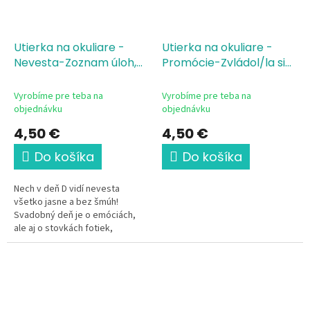
Utierka na okuliare -
Utierka na okuliare -
Nevesta-Zoznam úloh,
Promócie-Zvládol/la si
17,8x17,8 cm
to!
mikrovlákno
Vyrobíme pre teba na
Vyrobíme pre teba na
objednávku
objednávku
4,50 €
4,50 €
Do košíka
Do košíka
Nech v deň D vidí nevesta
všetko jasne a bez šmúh!
Svadobný deň je o emóciách,
ale aj o stovkách fotiek,
kontrole harmonogramu na
mobile a slnečných okuliaroch
počas obradu...