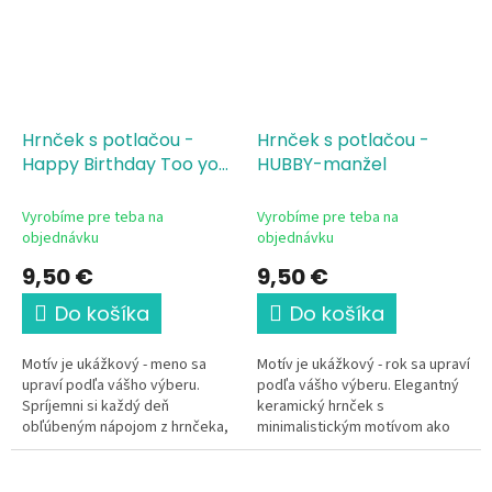
Hrnček s potlačou -
Hrnček s potlačou -
Happy Birthday Too you
HUBBY-manžel
ružový
Vyrobíme pre teba na
Vyrobíme pre teba na
objednávku
objednávku
9,50 €
9,50 €
Do košíka
Do košíka
Motív je ukážkový - meno sa
Motív je ukážkový - rok sa upraví
upraví podľa vášho výberu.
podľa vášho výberu. Elegantný
Spríjemni si každý deň
keramický hrnček s
obľúbeným nápojom z hrnčeka,
minimalistickým motívom ako
ktorý je len tvoj. Tento
pamiatka pre manžela.
elegantný keramický hrnček s
motívom "Všetko...