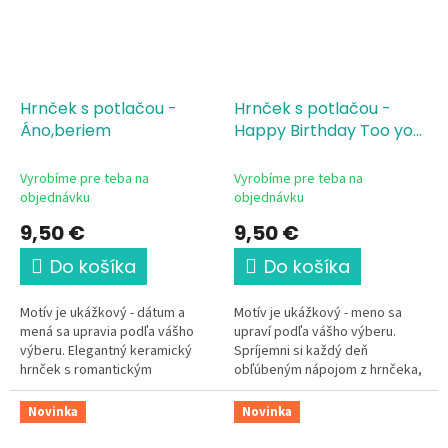
Hrnček s potlačou -
Hrnček s potlačou -
Áno,beriem
Happy Birthday Too you
modrý
Vyrobíme pre teba na
Vyrobíme pre teba na
objednávku
objednávku
9,50 €
9,50 €
Do košíka
Do košíka
Motív je ukážkový - dátum a
Motív je ukážkový - meno sa
mená sa upravia podľa vášho
upraví podľa vášho výberu.
výberu. Elegantný keramický
Spríjemni si každý deň
hrnček s romantickým
obľúbeným nápojom z hrnčeka,
svadobným motívom je krásnou
ktorý je len tvoj. Tento
pamiatkou na výnimočný deň
elegantný keramický hrnček s
Novinka
Novinka
dvoch ľudí....
motívom "Všetko...