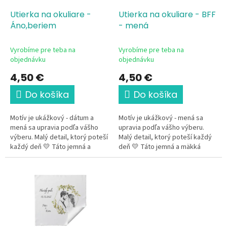
o
o
d
Utierka na okuliare -
Utierka na okuliare - BFF
v
u
Áno,beriem
- mená
k
t
Vyrobíme pre teba na
Vyrobíme pre teba na
o
objednávku
objednávku
v
4,50 €
4,50 €
Do košíka
Do košíka
Motív je ukážkový - dátum a
Motív je ukážkový - mená sa
mená sa upravia podľa vášho
upravia podľa vášho výberu.
výberu. Malý detail, ktorý poteší
Malý detail, ktorý poteší každý
každý deň 💛 Táto jemná a
deň 💛 Táto jemná a mäkká
mäkká utierka z mikrovlákna
utierka z mikrovlákna s jemným
s romantickým svadobným...
ilustratívnym motívom...