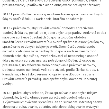
dosiahnutie cieľov takéhoto spracúvania osobných údajov; alebo na
preukazovanie, uplatňovanie alebo obhajovanie právnych nárokov;
10.1.11.právo Dotknutej osoby na obmedzenie spracúvania osobných
údajov podľa článku 18 Nariadenia, ktorého obsahom je:
10.1.12.právo na to, aby Prevádzkovateľ obmedzil spracúvanie
osobných údajov, pokiaľ ide o jeden z týchto prípadov: Dotknutá osoba
napadne správnosť osobných údajov, a to počas obdobia
umožňujúceho Prevádzkovateľovi overiť správnosť osobných údajov,
spracúvanie osobných údajov je protizákonné a Dotknutá osoba
namieta proti vymazaniu osobných údajov a žiada namiesto toho
obmedzenie ich použitia, Prevádzkovateľ už nepotrebuje osobné
údaje na účely spracúvania, ale potrebuje ich Dotknutá osoba na
preukázanie, uplatňovanie alebo obhajovanie právnych nárokov,
Dotknutá osoba namietala voči spracúvaniu podľa článku 21 ods. 1.
Nariadenia, a to až do overenia, či oprávnené dôvody na strane
Prevádzkovateľa prevažujú nad oprávnenými dôvodmi Dotknutej
osoby;
10.1.13.právo, aby v prípade, že sa spracúvanie osobných údajov
obmedzilo, takéto obmedzene spracúvané osobné údaje sa
s výnimkou uchovávania spracúvali len so súhlasom Dotknutej osoby
alebo na preukazovanie, uplatňovanie alebo obhajovanie právnych