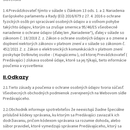
1.4.Prevádzkovateľ týmto v súlade s článkom 13 ods. 1. a 2. Nariadenia
Európskeho parlamentu a Rady (EÚ) 2016/679 z 27. 4. 2016 o ochrane
fyzických osôb pri spracúvaní osobných údajov a o voľnom pohybe
takýchto údajov, ktorým sa zrušuje smernica 95/46/ES všeobecné
nariadenie o ochrane údajov (ďalej len „Nariadenie“), ďalej v súlade so
zákonom č. 18/2018 Z. z. Zákon o ochrane osobných údajov a o zmene a
doplnení niektorých zákonov v platnom znení a v súlade so zákonom č.
452/2021 Z. z. Zákon o elektronických komunikáciách v platnom znení
poskytuje Dotknutej osobe - ( Kupujúcemu ), od ktorej Prevádzkovateľ (
Predávajúci ) získava osobné údaje, ktoré sa jej týkajú, tieto informácie
poučenia a vysvetlenia:
II.Odkazy
2.1.Tieto zásady a poučenia o ochrane osobných údajov tvoria súčasť
Všeobecných obchodných podmienok zverejnených na Webovom sídle
Predávajúceho.
2.2.Obchodník informuje spotrebiteľov že neexistujú žiadne špeciálne
príslušné kódexy správania, ku ktorým sa Predávajúci zaviazal k ich
dodržiavaniu, pričom kódexom správania sa rozumie dohoda, alebo
súbor pravidiel, ktoré vymedzujú správanie Predávajúceho, ktorý sa