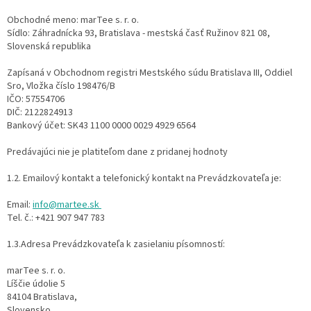
Obchodné meno: marTee s. r. o.
Sídlo: Záhradnícka 93, Bratislava - mestská časť Ružinov 821 08,
Slovenská republika
Zapísaná v Obchodnom registri Mestského súdu Bratislava III, Oddiel
Sro, Vložka číslo 198476/B
IČO: 57554706
DIČ: 2122824913
Bankový účet: SK43 1100 0000 0029 4929 6564
Predávajúci nie je platiteľom dane z pridanej hodnoty
1.2. Emailový kontakt a telefonický kontakt na Prevádzkovateľa je:
Email:
info@martee.sk
Tel. č.: +421 907 947 783
1.3.Adresa Prevádzkovateľa k zasielaniu písomností:
marTee s. r. o.
Líščie údolie 5
84104 Bratislava,
Slovensko