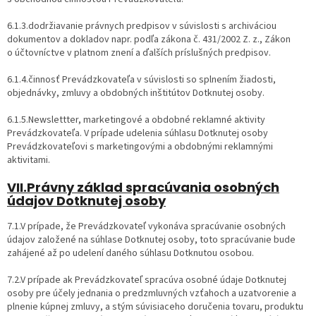
6.1.3.dodržiavanie právnych predpisov v súvislosti s archiváciou
dokumentov a dokladov napr. podľa zákona č. 431/2002 Z. z., Zákon
o účtovníctve v platnom znení a ďalších príslušných predpisov.
6.1.4.činnosť Prevádzkovateľa v súvislosti so splnením žiadosti,
objednávky, zmluvy a obdobných inštitútov Dotknutej osoby.
6.1.5.Newslettter, marketingové a obdobné reklamné aktivity
Prevádzkovateľa. V prípade udelenia súhlasu Dotknutej osoby
Prevádzkovateľovi s marketingovými a obdobnými reklamnými
aktivitami.
VII.Právny základ spracúvania osobných
údajov Dotknutej osoby
7.1.V prípade, že Prevádzkovateľ vykonáva spracúvanie osobných
údajov založené na súhlase Dotknutej osoby, toto spracúvanie bude
zahájené až po udelení daného súhlasu Dotknutou osobou.
7.2.V prípade ak Prevádzkovateľ spracúva osobné údaje Dotknutej
osoby pre účely jednania o predzmluvných vzťahoch a uzatvorenie a
plnenie kúpnej zmluvy, a stým súvisiaceho doručenia tovaru, produktu