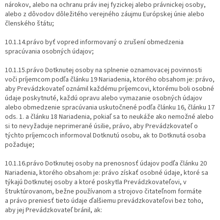
nárokov, alebo na ochranu práv inej fyzickej alebo právnickej osoby,
alebo z dôvodov dôležitého verejného záujmu Európskej únie alebo
členského štátu;
10.1.14.právo byť vopred informovaný o zrušení obmedzenia
spracúvania osobných údajov;
10.1.15.právo Dotknutej osoby na splnenie oznamovacej povinnosti
voči príjemcom podľa článku 19 Nariadenia, ktorého obsahom je: právo,
aby Prevádzkovateľ oznámil každému príjemcovi, ktorému boli osobné
údaje poskytnuté, každú opravu alebo vymazanie osobných údajov
alebo obmedzenie spracúvania uskutočnené podľa článku 16, článku 17
ods. 1. a článku 18 Nariadenia, pokiaľ sa to neukáže ako nemožné alebo
si to nevyžaduje neprimerané úsilie, právo, aby Prevádzkovateľ o
týchto príjemcoch informoval Dotknutú osobu, ak to Dotknutá osoba
požaduje;
10.1.16.právo Dotknutej osoby na prenosnosť údajov podľa článku 20
Nariadenia, ktorého obsahom je: právo získať osobné údaje, ktoré sa
týkajú Dotknutej osoby a ktoré poskytla Prevádzkovateľovi, v
štruktúrovanom, bežne používanom a strojovo čitateľnom formáte
a právo preniesť tieto údaje ďalšiemu prevádzkovateľovi bez toho,
aby jej Prevádzkovateľ bránil, ak: