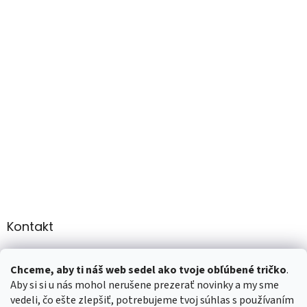
Kontakt
info
@
martee.sk
Chceme, aby ti náš web sedel ako tvoje obľúbené tričko
.
+421 907947783
Aby si si u nás mohol nerušene prezerať novinky a my sme
vedeli, čo ešte zlepšiť, potrebujeme tvoj súhlas s používaním