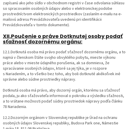
zapísanú ako jeho sídlo v obchodnom registri v čase odvolania súhlasu
so spracovaním osobných údajov alebo v elektronickej podobe
prostredníctvom elektronických prostriedkov (zaslaním e-mailu na e-
mailovú adresu Prevádzkovateľa uvedenú pri identifikácii
Prevádzkovateľa v tomto dokumente).
XII.Poučenie o práve Dotknutej osoby podať
sťažnosť dozornému orgánu:
12.1.Dotknutá osoba má právo podať sťažnosť dozornému orgánu, a to
najmä v členskom štáte svojho obvyklého pobytu, mieste výkonu
práce alebo v mieste údajného porušenia, ak sa domnieva, že
spracúvanie osobných údajov, ktoré sa jej týka, je v rozpore
s Nariadením, a to všetko bez toho, aby boli dotknuté akékoľvek iné
správne alebo súdne prostriedky nápravy.
Dotknutá osoba má právo, aby dozorný orgán, ktorému sa sťažnosť
podala, ju ako sťažovateľa informoval o pokroku a výsledku sťažnosti,
a to vrátane možnosti podať súdny prostriedok nápravy podľa článku
78 Nariadenia.
12.2.Dozorným orgánom v Slovenskej republike je Úrad na ochranu
osobných údajov Slovenskej republiky, Budova Park one, Námestie
1.mája 18, 811 06 Bratislava.