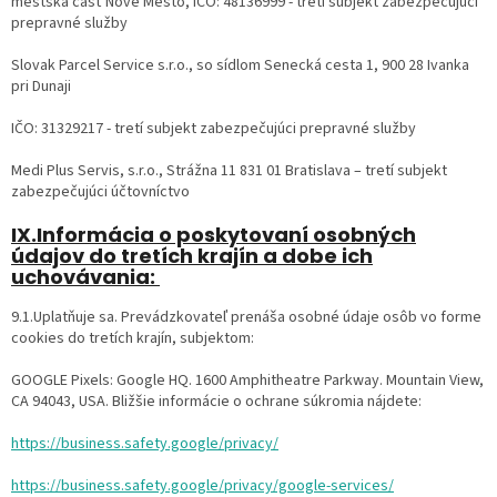
mestská časť Nové Mesto, IČO: 48136999 - tretí subjekt zabezpečujúci
prepravné služby
Slovak Parcel Service s.r.o., so sídlom Senecká cesta 1, 900 28 Ivanka
pri Dunaji
IČO: 31329217 - tretí subjekt zabezpečujúci prepravné služby
Medi Plus Servis, s.r.o., Strážna 11 831 01 Bratislava – tretí subjekt
zabezpečujúci účtovníctvo
IX.Informácia o poskytovaní osobných
údajov do tretích krajín a dobe ich
uchovávania:
9.1.Uplatňuje sa. Prevádzkovateľ prenáša osobné údaje osôb vo forme
cookies do tretích krajín, subjektom:
GOOGLE Pixels: Google HQ. 1600 Amphitheatre Parkway. Mountain View,
CA 94043, USA. Bližšie informácie o ochrane súkromia nájdete:
https://business.safety.google/privacy/
https://business.safety.google/privacy/google-services/