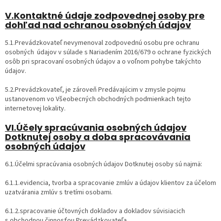
V.Kontaktné údaje zodpovednej osoby pre
dohľad nad ochranou osobných údajov
5.1.Prevádzkovateľ nevymenoval zodpovednú osobu pre ochranu
osobných údajov v súlade s Nariadením 2016/679 o ochrane fyzických
osôb pri spracovaní osobných údajov a o voľnom pohybe takýchto
údajov.
5.2.Prevádzkovateľ, je zároveň Predávajúcim v zmysle pojmu
ustanovenom vo Všeobecných obchodných podmienkach tejto
internetovej lokality.
VI.Účely spracúvania osobných údajov
Dotknutej osoby a doba spracovávania
osobných údajov
6.1.Účelmi spracúvania osobných údajov Dotknutej osoby sú najmä:
6.1.1.evidencia, tvorba a spracovanie zmlúv a údajov klientov za účelom
uzatvárania zmlúv s tretími osobami.
6.1.2.spracovanie účtovných dokladov a dokladov súvisiacich
s obchodnou činnosťou Prevádzkovateľa.