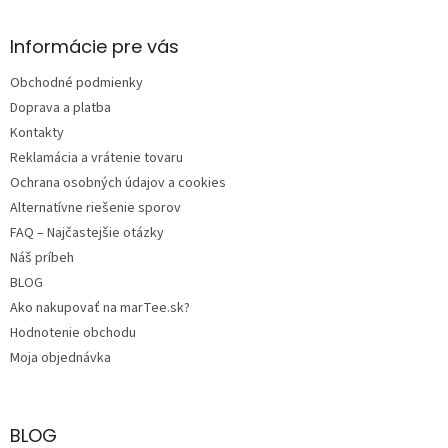
á
p
ä
Informácie pre vás
t
Obchodné podmienky
i
e
Doprava a platba
Kontakty
Reklamácia a vrátenie tovaru
Ochrana osobných údajov a cookies
Alternatívne riešenie sporov
FAQ – Najčastejšie otázky
Náš príbeh
BLOG
Ako nakupovať na marTee.sk?
Hodnotenie obchodu
Moja objednávka
BLOG