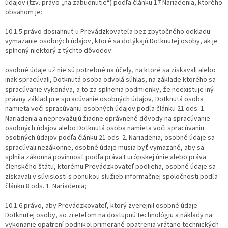
údajov (tzv. právo „na zabudnutie“) podľa článku 17 Nariadenia, ktorého
obsahom je:
10.1.5.právo dosiahnuť u Prevádzkovateľa bez zbytočného odkladu
vymazanie osobných údajov, ktoré sa dotýkajú Dotknutej osoby, ak je
splnený niektorý z týchto dôvodov:
osobné údaje už nie sú potrebné na účely, na ktoré sa získavali alebo
inak spracúvali, Dotknutá osoba odvolá súhlas, na základe ktorého sa
spracúvanie vykonáva, a to za splnenia podmienky, že neexistuje iný
právny základ pre spracúvanie osobných údajov, Dotknutá osoba
namieta voči spracúvaniu osobných údajov podľa článku 21 ods. 1.
Nariadenia a neprevažujú žiadne oprávnené dôvody na spracúvanie
osobných údajov alebo Dotknutá osoba namieta voči spracúvaniu
osobných údajov podľa článku 21 ods. 2. Nariadenia, osobné údaje sa
spracúvali nezákonne, osobné údaje musia byť vymazané, aby sa
splnila zákonná povinnosť podľa práva Európskej únie alebo práva
členského štátu, ktorému Prevádzkovateľ podlieha, osobné údaje sa
získavali v súvislosti s ponukou služieb informačnej spoločnosti podľa
článku 8 ods. 1. Nariadenia;
10.1.6.právo, aby Prevádzkovateľ, ktorý zverejnil osobné údaje
Dotknutej osoby, so zreteľom na dostupnú technológiu a náklady na
vykonanie opatrení podnikol primerané opatrenia vrátane technických