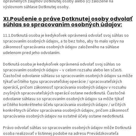
oprávnených záujmov Dotknutej osoby alebo (c) založené na
výslovnom súhlase Dotknutej osoby.
XI.Poučenie o práve Dotknutej osoby odvolať
súhlas so spracovaním osobných údajov:
11.1.Dotknutá osoba je kedykoľvek oprávnená odvolať svoj súhlas so
spracovaním osobných údajov, a to bez toho, aby to malo vplyv na
zákonnosť spracúvania osobných údajov založeného na súhlase
udelenom pred jeho odvolaním.
Dotknutá osoba je kedykoľvek oprávnená odvolať svoj súhlas so
spracovaním osobných údajov – v celom rozsahu alebo len sčasti.
Čiastočné odvolanie súhlasu so spracovaním osobných údajov sa môže
týkať určitého typu spracovateľskej operácie / spracovateľských
operácií, pričom zákonnosť spracúvania osobných údajov v rozsahu
zvyšných spracovateľských operácií ostane nedotknutá. Čiastočné
odvolanie súhlasu so spracovaním osobných údajov sa môže týkať
určitého konkrétneho účelu spracúvania osobných údajov / určitých
konkrétnych účelov spracúvania osobných údajov, pričom zákonnosť
spracúvania osobných údajov na ostatné účely ostane nedotknutá.
Právo odvolať súhlas so spracovaním osobných údajov môže Dotknutá
osoba realizovať v listinnej podobe na adresu Prevádzkovateľa