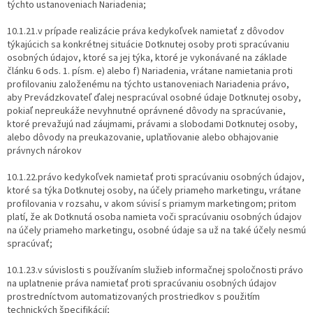
týchto ustanoveniach Nariadenia;
10.1.21.v prípade realizácie práva kedykoľvek namietať z dôvodov
týkajúcich sa konkrétnej situácie Dotknutej osoby proti spracúvaniu
osobných údajov, ktoré sa jej týka, ktoré je vykonávané na základe
článku 6 ods. 1. písm. e) alebo f) Nariadenia, vrátane namietania proti
profilovaniu založenému na týchto ustanoveniach Nariadenia právo,
aby Prevádzkovateľ ďalej nespracúval osobné údaje Dotknutej osoby,
pokiaľ nepreukáže nevyhnutné oprávnené dôvody na spracúvanie,
ktoré prevažujú nad záujmami, právami a slobodami Dotknutej osoby,
alebo dôvody na preukazovanie, uplatňovanie alebo obhajovanie
právnych nárokov
10.1.22.právo kedykoľvek namietať proti spracúvaniu osobných údajov,
ktoré sa týka Dotknutej osoby, na účely priameho marketingu, vrátane
profilovania v rozsahu, v akom súvisí s priamym marketingom; pritom
platí, že ak Dotknutá osoba namieta voči spracúvaniu osobných údajov
na účely priameho marketingu, osobné údaje sa už na také účely nesmú
spracúvať;
10.1.23.v súvislosti s používaním služieb informačnej spoločnosti právo
na uplatnenie práva namietať proti spracúvaniu osobných údajov
prostredníctvom automatizovaných prostriedkov s použitím
technických špecifikácií;