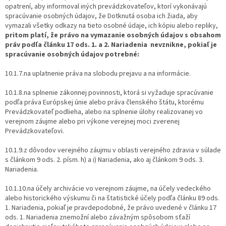
opatrení, aby informoval iných prevádzkovateľov, ktorí vykonávajú
spracúvanie osobných údajov, že Dotknutá osoba ich žiada, aby
vymazali všetky odkazy na tieto osobné údaje, ich kópiu alebo repliky,
pritom platí, že právo na vymazanie osobných údajov s obsahom
práv podľa článku 17 ods. 1. a 2. Nariadenia
nevznikne
, pokiaľ je
spracúvanie osobných údajov potrebné:
10.1.7.na uplatnenie práva na slobodu prejavu a na informácie.
10.1.8.na splnenie zákonnej povinnosti, ktorá si vyžaduje spracúvanie
podľa práva Európskej únie alebo práva členského štátu, ktorému
Prevádzkovateľ podlieha, alebo na splnenie úlohy realizovanej vo
verejnom záujme alebo pri výkone verejnej moci zverenej
Prevádzkovateľovi.
10.1.9.z dôvodov verejného záujmu v oblasti verejného zdravia v súlade
s článkom 9 ods. 2. písm. h) a i) Nariadenia, ako aj článkom 9 ods. 3.
Nariadenia.
10.1.10.na účely archivácie vo verejnom záujme, na účely vedeckého
alebo historického výskumu či na štatistické účely podľa článku 89 ods.
1. Nariadenia, pokiaľ je pravdepodobné, že právo uvedené v článku 17
ods. 1. Nariadenia znemožní alebo závažným spôsobom sťaží