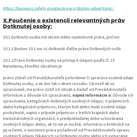
https://business.safety.google/privacy/display-advertising/
X.Poučenie o existencii relevantných práv
Dotknutej osoby:
10.1.Dotknutá osoba má okrem iného nasledovné práva, pričom:
10.1.1.Bodom 10.1 nie sú dotknuté ďalšie práva Dotknutých osôb.
10.1.2.Právo Dotknutej osoby na prístup k údajom podľa čl. 15
Nariadenia
,
ktorého obsahom je:
právo získať od Prevádzkovateľa potvrdenie či spracúva osobné údaje
Dotknutej osoby, a ak áno tak v akom rozsahu. Zároveň ak sú
spracúvané, ma právo zistiť ich obsah a žiadať od Prevádzkovateľa
informácie o dôvode ich spracúvania,
najmä informácie o
: Dôvode ich
spracúvania, kategóriách dotknutých osobných údajov, o príjemcoch
alebo kategóriách príjemcov, ktorým boli alebo budú osobné údaje
poskytnuté, najmä v prípade príjemcov v tretích krajinách alebo
medzinárodných organizácií, o predpokladanej dobe uchovávania
osobných údajov alebo, ak to nie je možné, informáciu o kritériách na
jej určenie, o existencii práva požadovať od Prevádzkovateľa opravu
osobných údajov týkajúcich sa Dotknutej osoby alebo ich vymazanie