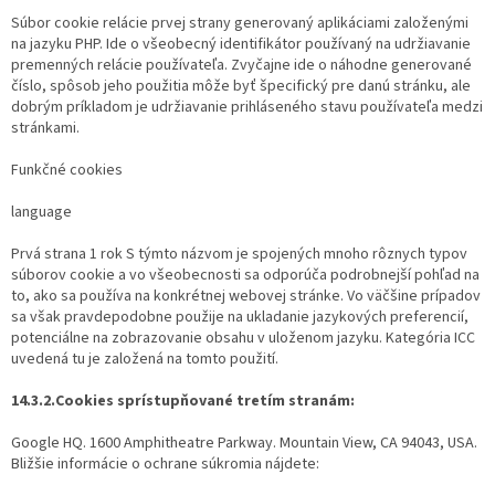
Súbor cookie relácie prvej strany generovaný aplikáciami založenými
na jazyku PHP. Ide o všeobecný identifikátor používaný na udržiavanie
premenných relácie používateľa. Zvyčajne ide o náhodne generované
číslo, spôsob jeho použitia môže byť špecifický pre danú stránku, ale
dobrým príkladom je udržiavanie prihláseného stavu používateľa medzi
stránkami.
Funkčné cookies
language
Prvá strana 1 rok S týmto názvom je spojených mnoho rôznych typov
súborov cookie a vo všeobecnosti sa odporúča podrobnejší pohľad na
to, ako sa používa na konkrétnej webovej stránke. Vo väčšine prípadov
sa však pravdepodobne použije na ukladanie jazykových preferencií,
potenciálne na zobrazovanie obsahu v uloženom jazyku. Kategória ICC
uvedená tu je založená na tomto použití.
14.3.2.Cookies sprístupňované tretím stranám:
Google HQ. 1600 Amphitheatre Parkway. Mountain View, CA 94043, USA.
Bližšie informácie o ochrane súkromia nájdete: