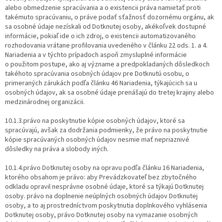
alebo obmedzenie spracúvania a o existencii práva namietať proti
takémuto spracúvaniu, o práve podať sťažnosť dozornému orgánu, ak
sa osobné údaje nezískali od Dotknutej osoby, akékoľvek dostupné
informácie, pokiaľ ide o ich zdroj, o existencii automatizovaného
rozhodovania vrátane profilovania uvedeného v článku 22 ods. 1. a 4.
Nariadenia a v týchto prípadoch aspoň zmysluplné informácie
o použitom postupe, ako aj význame a predpokladaných dôsledkoch
takéhoto spracúvania osobných údajov pre Dotknutú osobu, o
primeraných zárukách podľa článku 46 Nariadenia, týkajúcich sa u
osobných údajov, ak sa osobné údaje prenášajú do tretej krajiny alebo
medzinárodnej organizácii.
10.1.3.právo na poskytnutie kópie osobných údajov, ktoré sa
spracúvajú, avšak za dodržania podmienky, že právo na poskytnutie
kópie spracúvaných osobných údajov nesmie mať nepriaznivé
dôsledky na práva a slobody iných.
10.1.4.právo Dotknutej osoby na opravu podľa článku 16 Nariadenia,
ktorého obsahom je právo: aby Prevádzkovateľ bez zbytočného
odkladu opravil nesprávne osobné údaje, ktoré sa týkajú Dotknutej
osoby. právo na doplnenie neúplných osobných údajov Dotknutej
osoby, a to aj prostredníctvom poskytnutia doplnkového vyhlásenia
Dotknutej osoby, právo Dotknutej osoby na vymazanie osobných