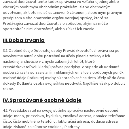
zaviazal dodržiavať tento kódex správania vo vzťahu k jednej alebo
viacerým osobitným obchodným praktikám, alebo obchodným
odvetviam, ak tieto nie sú ustanovené zákonom, alebo iným právnym
predpisom alebo opatrením orgánu verejnej správy, ktoré sa
Predávajúci zaviazal dodržiavať, a o spôsobe, akým sa môže
spotrebiteľ s nimi oboznámiť, alebo získať ich znenie.
III.Doba trvania
3.1.Osobné údaje Dotknutej osoby Prevádzkovateľ uchováva iba po
nevyhnutne nutnú dobu potrebnú na účely plnenia zmluvy a ich
následnej archivácie v zmysle zákonných lehôt, ktoré
Prevádzkovateľovi ukladajú právne predpisy. V prípade ak Dotknutá
osoba súhlasila so zasielaním reklamných emailov a obdobných ponúk
osobné údaje Dotknutej osoby sú spracúvané na tieto účely až do času
dokedy Dotknutá osoba svoj súhlas neodvolá. Najdlhšie však po dobu 5
rokov.
IV.Spracúvané osobné údaje
4.1.Prevádzkovateľ na svojej stránke spracúva nasledovné osobné
údaje: meno, priezvisko, bydlisko, emailová adresa, domáce telefónne
číslo, číslo mobilného telefónu, fakturačná adresa, dodacia adresa
údaje získané zo súborov cookies, IP adresy.