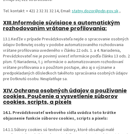
Tel. kontakt: + 421 2 32 31 32 14, Email:
statny.dozor@pdp.gov.sk
,
XIII.Informácie súvisiace s automatickým
rozhodovaním vrátane profilovania:
13.1.Keďže v prípade Prevádzkovateľa nejde o spracovanie osobných
údajov Dotknutej osoby v podobe automatizovaného rozhodovania
vrátane profilovania uvedeného v článku 22 ods. 1. a 4. Nariadenia,
Prevádzkovateľ nie je povinný uviesť informácie podľa článku 13 ods. 2
písm. f) Nariadenia, t. j. informácie o automatizovanom rozhodovaní
vrátane profilovania a o použitom postupe, ako aj o význame a
predpokladaných dôsledkoch takéhoto spracúvania osobných údajov
pre Dotknutú osobu. Neuplatňuje sa.
XIV.Ochrana osobných údajov a používanie
cookies. Poučenie a vysvetlenie súborov
cookies, scripts, a pixels
14.1. Prevádzkovateľ webového sídla uvádza toto krátke
objasnenie funkcie súborov cookies, scripts a pixels:
14.1.1.Súbory cookies sú textové súbory, ktoré obsahujú malé