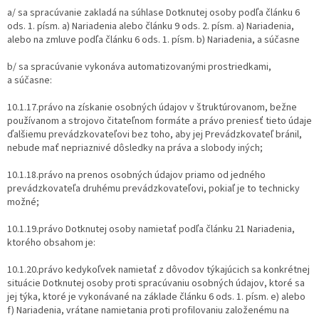
a/ sa spracúvanie zakladá na súhlase Dotknutej osoby podľa článku 6
ods. 1. písm. a) Nariadenia alebo článku 9 ods. 2. písm. a) Nariadenia,
alebo na zmluve podľa článku 6 ods. 1. písm. b) Nariadenia, a súčasne
b/ sa spracúvanie vykonáva automatizovanými prostriedkami,
a súčasne:
10.1.17.právo na získanie osobných údajov v štruktúrovanom, bežne
používanom a strojovo čitateľnom formáte a právo preniesť tieto údaje
ďalšiemu prevádzkovateľovi bez toho, aby jej Prevádzkovateľ bránil,
nebude mať nepriaznivé dôsledky na práva a slobody iných;
10.1.18.právo na prenos osobných údajov priamo od jedného
prevádzkovateľa druhému prevádzkovateľovi, pokiaľ je to technicky
možné;
10.1.19.právo Dotknutej osoby namietať podľa článku 21 Nariadenia,
ktorého obsahom je:
10.1.20.právo kedykoľvek namietať z dôvodov týkajúcich sa konkrétnej
situácie Dotknutej osoby proti spracúvaniu osobných údajov, ktoré sa
jej týka, ktoré je vykonávané na základe článku 6 ods. 1. písm. e) alebo
f) Nariadenia, vrátane namietania proti profilovaniu založenému na