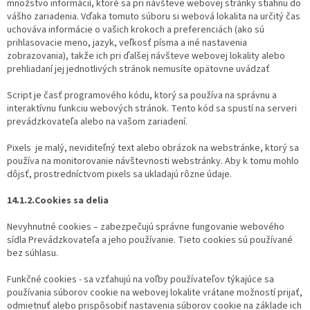
množstvo informácií, ktoré sa pri návšteve webovej stránky stiahnu do
vášho zariadenia. Vďaka tomuto súboru si webová lokalita na určitý čas
uchováva informácie o vašich krokoch a preferenciách (ako sú
prihlasovacie meno, jazyk, veľkosť písma a iné nastavenia
zobrazovania), takže ich pri ďalšej návšteve webovej lokality alebo
prehliadaní jej jednotlivých stránok nemusíte opätovne uvádzať
Script je časť programového kódu, ktorý sa používa na správnu a
interaktívnu funkciu webových stránok. Tento kód sa spustí na serveri
prevádzkovateľa alebo na vašom zariadení.
Pixels je malý, neviditeľný text alebo obrázok na webstránke, ktorý sa
používa na monitorovanie návštevnosti webstránky. Aby k tomu mohlo
dôjsť, prostredníctvom pixels sa ukladajú rôzne údaje.
14.1.2.Cookies sa delia
Nevyhnutné cookies – zabezpečujú správne fungovanie webového
sídla Prevádzkovateľa a jeho používanie. Tieto cookies sú používané
bez súhlasu.
Funkčné cookies - sa vzťahujú na voľby používateľov týkajúce sa
používania súborov cookie na webovej lokalite vrátane možností prijať,
odmietnuť alebo prispôsobiť nastavenia súborov cookie na základe ich