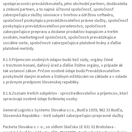
spolupracovníci prevádzkovateľa, jeho obchodní partneri, dodávatelia
a zmluvní partneri, a to najmä: účtovná spoločnosť, spoločnosť
zabezpečujúca služby súvisiace s tvorbou a údržbou softwéru,
spoločnosť poskytujúca prevádzkovateľovi právne služby, spoločnosť
poskytujúca prevádzkovateľovi poradenstvo, spoločnosti
zabezpečujúce prepravu a dodanie produktov kupujúcim a tretím
osobám, marketingové spoločnosti, spoločnosti prevádzkujúce
sociálne siete, spoločnosti zabezpečujúce platobné brány a ďalšie
platobné metódy.
8.1.5.Príjemcom osobných údajov budú tiež súdy, orgány činné
v trestnom konaní, daňový úrad a ďalšie štátne orgány, v prípade ak
tak ustanoví zákon. Pričom osobné údaje budú Prevádzkovateľom
poskytnuté daným úradom a štátnym inštitúciám na základe a v súlade
s právnymi predpismi Slovenskej republiky.
8.1.6.Zoznam tretích subjektov - sprostredkovateľov a príjemcov, ktorí
spracúvajú osobné údaje Dotknutej osoby:
General Logistics Systems Slovakia s.r.o., Budča 1039, 962 33 Budča,
Slovenská Republika – tretí subjekt zabezpečujúci prepravné služby
Packeta Slovakia s. r. o., so sídlom Sliačska 1E 831 02 Bratislava -