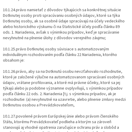
10.1.24.právo namietať z dôvodov týkajúcich sa konkrétnej situácie
Dotknutej osoby proti spracúvaniu osobných údajov, ktoré sa týka
Dotknutej osoby, ak sa osobné údaje spracúvajú na účely vedeckého
alebo historického výskumu či na štatistické účely podľa článku 89
ods. 1. Nariadenia, avšak s výnimkou prípadov, keď je spracúvanie
nevyhnutné na plnenie úlohy z dôvodov verejného záujmu;
10.1.25.právo Dotknutej osoby súvisiace s automatizovaným
individuálnym rozhodovaním podľa článku 22 Nariadenia, ktorého
obsahom je:
10.1.26.právo, aby sa na Dotknutú osobu nevzťahovalo rozhodnutie,
ktoré je založené výlučne na automatizovanom spracúvaní osobných
údajov, vrátane profilovania, a ktoré má právne účinky, ktoré sa jej
týkajú alebo ju podobne významne ovplyvňujú, s výnimkou prípadov
podľa článku 22 ods. 2. Nariadenia [t.j. s výnimkou prípadov, ak je
rozhodnutie: (a) nevyhnutné na uzavretie, alebo plnenie zmluvy medzi
Dotknutou osobou a Prevádzkovateľom,
10.1.27.povolené právom Európskej únie alebo právom členského
štátu, ktorému Prevádzkovateľ podlieha a ktorým sa zároveň
stanovujú aj vhodné opatrenia zaručujúce ochranu práv a slobôd a