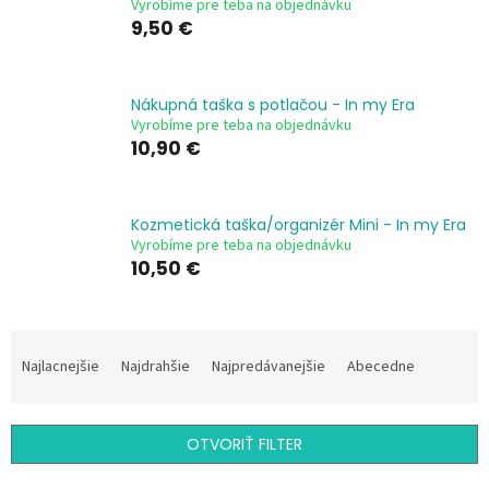
Vyrobíme pre teba na objednávku
9,50 €
Nákupná taška s potlačou - In my Era
Vyrobíme pre teba na objednávku
10,90 €
Kozmetická taška/organizér Mini - In my Era
Vyrobíme pre teba na objednávku
10,50 €
R
a
Najlacnejšie
Najdrahšie
Najpredávanejšie
Abecedne
d
e
n
OTVORIŤ FILTER
i
e