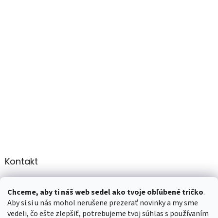
Kontakt
info
@
martee.sk
Chceme, aby ti náš web sedel ako tvoje obľúbené tričko
.
+421 907947783
Aby si si u nás mohol nerušene prezerať novinky a my sme
vedeli, čo ešte zlepšiť, potrebujeme tvoj súhlas s používaním