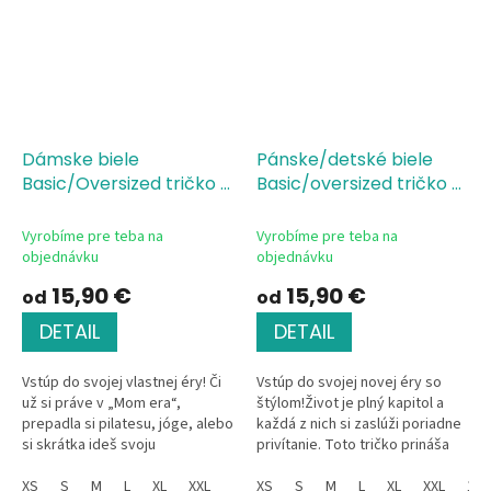
Dámske biele
Pánske/detské biele
Basic/Oversized tričko s
Basic/oversized tričko s
potlačou In my Era
potlačou In my Era
Vyrobíme pre teba na
Vyrobíme pre teba na
objednávku
objednávku
15,90 €
15,90 €
od
od
DETAIL
DETAIL
Vstúp do svojej vlastnej éry! Či
Vstúp do svojej novej éry so
už si práve v „Mom era“,
štýlom!Život je plný kapitol a
prepadla si pilatesu, jóge, alebo
každá z nich si zaslúži poriadne
si skrátka ideš svoju
privítanie. Toto tričko prináša
nekompromisnú princeznovskú
mimoriadne populárny, čistý a
fázu – toto tričko "In my Era"...
XS
S
M
L
XL
XXL
elegantný dizajn v...
XS
S
M
L
XL
XXL
134