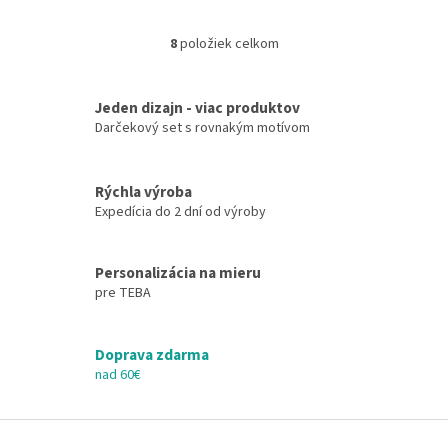
8
položiek celkom
O
v
l
Jeden dizajn - viac produktov
á
d
Darčekový set s rovnakým motívom
a
c
i
Rýchla výroba
e
Expedícia do 2 dní od výroby
p
r
v
Personalizácia na mieru
k
pre TEBA
y
v
ý
Doprava zdarma
p
i
nad 60€
s
u
Z