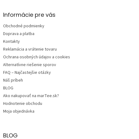
á
p
ä
Informácie pre vás
t
Obchodné podmienky
i
e
Doprava a platba
Kontakty
Reklamácia a vrátenie tovaru
Ochrana osobných údajov a cookies
Alternatívne riešenie sporov
FAQ – Najčastejšie otázky
Náš príbeh
BLOG
Ako nakupovať na marTee.sk?
Hodnotenie obchodu
Moja objednávka
BLOG