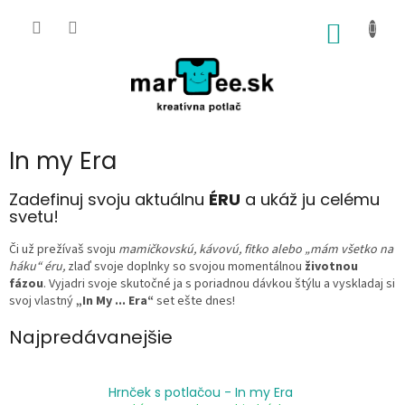
Prejsť
na
NÁKU
obsah
KOŠÍK
In my Era
Zadefinuj svoju aktuálnu
ÉRU
a ukáž ju celému
svetu!
Či už prežívaš svoju
mamičkovskú, kávovú, fitko alebo „mám všetko na
háku“ éru,
zlaď svoje doplnky so svojou momentálnou
životnou
fázou
. Vyjadri svoje skutočné ja s poriadnou dávkou štýlu a vyskladaj si
svoj vlastný
„In My ... Era“
set ešte dnes!
Najpredávanejšie
Hrnček s potlačou - In my Era