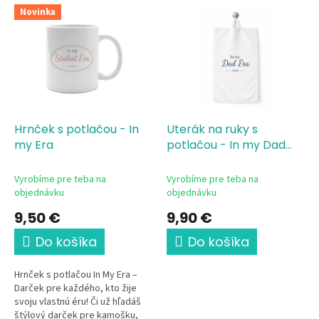
V
p
Novinka
ý
r
p
o
i
d
s
u
p
k
r
t
o
o
d
Hrnček s potlačou - In
Uterák na ruky s
v
u
my Era
potlačou - In my Dad
k
Era
t
Vyrobíme pre teba na
Vyrobíme pre teba na
o
objednávku
objednávku
v
9,50 €
9,90 €
Do košíka
Do košíka
Hrnček s potlačou In My Era –
Darček pre každého, kto žije
svoju vlastnú éru! Či už hľadáš
štýlový darček pre kamošku,