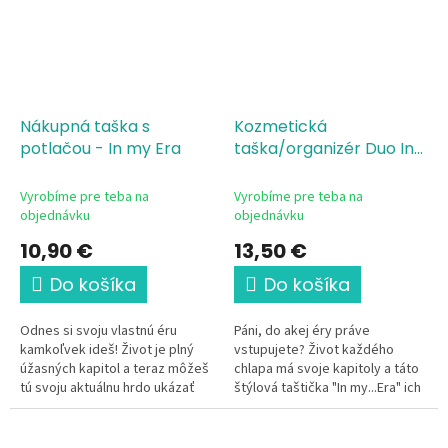
Nákupná taška s
Kozmetická
potlačou - In my Era
taška/organizér Duo In
my Era
Vyrobíme pre teba na
Vyrobíme pre teba na
objednávku
objednávku
10,90 €
13,50 €
Do košíka
Do košíka
Odnes si svoju vlastnú éru
Páni, do akej éry práve
kamkoľvek ideš! Život je plný
vstupujete? Život každého
úžasných kapitol a teraz môžeš
chlapa má svoje kapitoly a táto
tú svoju aktuálnu hrdo ukázať
štýlová taštička "In my...Era" ich
celému svetu. Plátenné tašky "In
spoľahlivo odnesie všetky. Či už
My ... Era" prinášajú...
hľadáš poriadny...