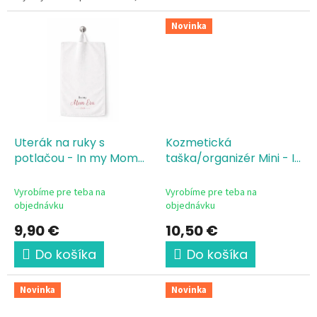
sestru, alebo chceš potešiť
samu seba, tento trendový...
Novinka
Uterák na ruky s
Kozmetická
potlačou - In my Mom
taška/organizér Mini - In
Era
my Era
Vyrobíme pre teba na
Vyrobíme pre teba na
objednávku
objednávku
9,90 €
10,50 €
Do košíka
Do košíka
Novinka
Novinka