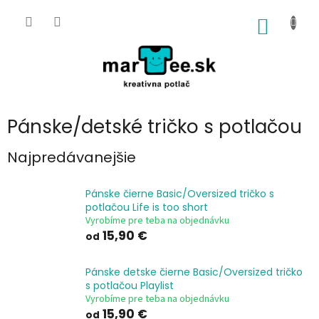
Prejsť
na
NÁKU
obsah
KOŠÍK
Pánske/detské tričko s potlačou
Najpredávanejšie
Pánske čierne Basic/Oversized tričko s
potlačou Life is too short
Vyrobíme pre teba na objednávku
15,90 €
od
Pánske detske čierne Basic/Oversized tričko
s potlačou Playlist
Vyrobíme pre teba na objednávku
15,90 €
od