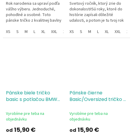
Rok narodenia sa upraví podľa
Svetový ročník, ktorý zrie do
vášho výberu. Jednoduché,
dokonalosti!Sú roky, ktoré do
pohodlné a osobné. Toto
histórie zapísali dôležité
pánske tričko z kvalitnej bavlny
udalosti, a potom je tu tvoj rok
je ideálnym kúskom do
narodenia – kedy svet dostal
každého šatníka. Skvele sa
XS
S
M
L
XL
XXL
134
skutočnú VIP osobnosť....
XS
146
S
152
M
L
XL
XXL
128
hodí...
Pánske biele tričko
Pánske čierne
basic s potlačou BMW
Basic/Oversized tričko s
morse code
potlačou Tím ženícha-
zoznam úloh
Single
Vyrobíme pre teba na
Vyrobíme pre teba na
Jersey, 100 % bavlna,
objednávku
objednávku
silikónová úprava
15,90 €
15,90 €
od
od