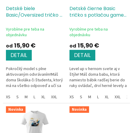
o
o
d
Detské biele
Detské čierne Basic
v
u
Basic/Oversized tričko s
tričko s potlačou gamer
k
potlačou Hodnotenie
girl Leveling Up
t
produktu-študent
Vyrobíme pre teba na
Vyrobíme pre teba na
o
objednávku
objednávku
v
15,90 €
15,90 €
od
od
DETAIL
DETAIL
Pokročilý model s plne
Level up v hernom svete aj v
aktivovaným odvrávaním!Máš
štýle! Máš doma babu, ktorá
doma školáka či študenta, ktorý
namiesto bábik radšej berie do
má na všetko odpoveď a učí sa
ruky ovládač, drví herné levely a
rýchlosťou blesku (najmä to, čo
pritom chce vyzerať úplne
netreba)? Toto tričko je tá...
XS
S
M
L
XL
XXL
skvele? Tričko s nápisom...
XS
S
M
L
XL
XXL
134
Novinka
Novinka