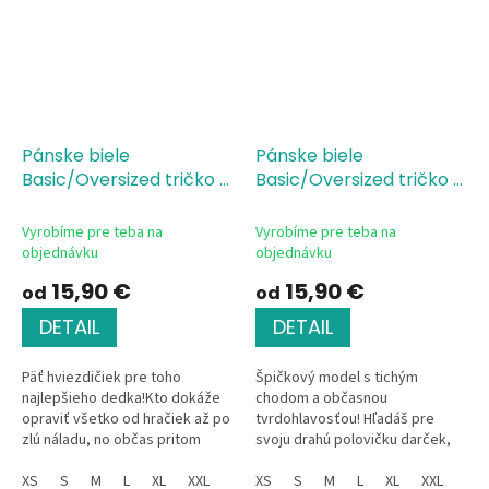
Pánske biele
Pánske biele
Basic/Oversized tričko s
Basic/Oversized tričko s
potlačou Hodnotenie
potlačou Hodnotenie
produktu-dedko
produktu-manžel
Vyrobíme pre teba na
Vyrobíme pre teba na
objednávku
objednávku
15,90 €
15,90 €
od
od
DETAIL
DETAIL
Päť hviezdičiek pre toho
Špičkový model s tichým
najlepšieho dedka!Kto dokáže
chodom a občasnou
opraviť všetko od hračiek až po
tvrdohlavosťou! Hľadáš pre
zlú náladu, no občas pritom
svoju drahú polovičku darček,
trochu nahlas komentuje správy
ktorý bude originálny, vtipný a
v telke? Predsa dedko! Toto...
XS
S
M
L
XL
XXL
stopercentne osobný? Tričko
XS
S
M
L
XL
XXL