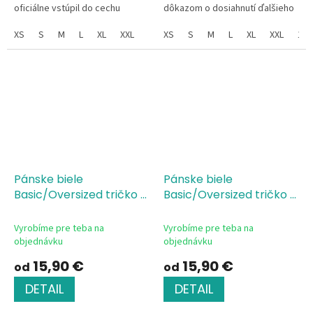
oficiálne vstúpil do cechu
dôkazom o dosiahnutí ďalšieho
ženáčov. Či už hľadáš dokonalý
"levelu"! Skvelé k narodeninám,
darček na svadobnú cestu,
XS
S
M
L
XL
XXL
meninám alebo len tak pre...
XS
S
M
L
XL
XXL
128
prvé...
Pánske biele
Pánske biele
Basic/Oversized tričko s
Basic/Oversized tričko s
potlačou Limited Edition
potlačou The Star was
born
Vyrobíme pre teba na
Vyrobíme pre teba na
objednávku
objednávku
15,90 €
15,90 €
od
od
DETAIL
DETAIL