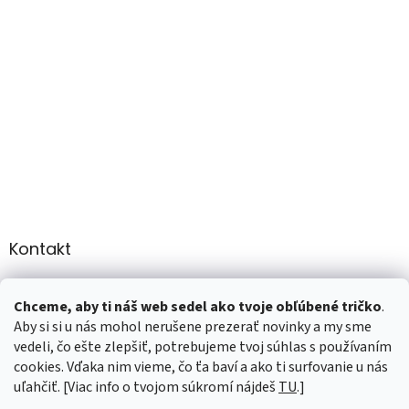
Kontakt
info
@
martee.sk
Chceme, aby ti náš web sedel ako tvoje obľúbené tričko
.
+421 907947783
Aby si si u nás mohol nerušene prezerať novinky a my sme
vedeli, čo ešte zlepšiť, potrebujeme tvoj súhlas s používaním
cookies. Vďaka nim vieme, čo ťa baví a ako ti surfovanie u nás
uľahčiť. [Viac info o tvojom súkromí nájdeš
TU
.]