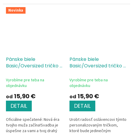
"Hodnotenie...
Novinka
Pánske biele
Pánske biele
Basic/Oversized tričko s
Basic/Oversized tričko s
potlačou Hubby-manžel
potlačou Level Up
playstation
Vyrobíme pre teba na
Vyrobíme pre teba na
objednávku
objednávku
15,90 €
15,90 €
od
od
DETAIL
DETAIL
Oficiálne spečatené: Nová éra
Urobt radosť oslávencovi týmto
tvojho muža začína!Svadba je
personalizovaným tričkom,
úspešne za vami a tvoj drahý
ktoré bude jedinečným