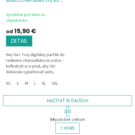
Basic/Oversized tričko s
potlačou Hey Siri
Vyrobíme pre teba na
objednávku
15,90 €
od
DETAIL
Hey Siri: Tvoj digitálny parťák do
reálneho chaosuRuku na srdce –
koľkokrát si si prial, aby Siri
dokázala vyparkovať auto,
vyniesť smeti alebo vysvetliť
tvojej žene, že to pivo...
XS
S
M
L
XL
XXL
NAČÍTAŤ 15 ĎALŠÍCH
S
1
3
t
O
r
34
položiek celkom
v
á
l
HORE
n
á
k