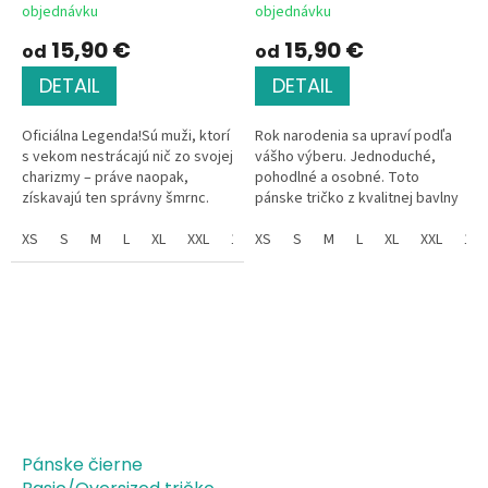
objednávku
objednávku
15,90 €
15,90 €
od
od
DETAIL
DETAIL
Oficiálna Legenda!Sú muži, ktorí
Rok narodenia sa upraví podľa
s vekom nestrácajú nič zo svojej
vášho výberu. Jednoduché,
charizmy – práve naopak,
pohodlné a osobné. Toto
získavajú ten správny šmrnc.
pánske tričko z kvalitnej bavlny
Tričko s ikonickým, jemne
je ideálnym kúskom do
vintage nápisom „LEGENDA od“
XS
S
M
L
XL
XXL
128
každého šatníka. Skvele sa
XS
140
S
146
M
L
152
XL
XXL
128
je...
hodí...
Pánske čierne