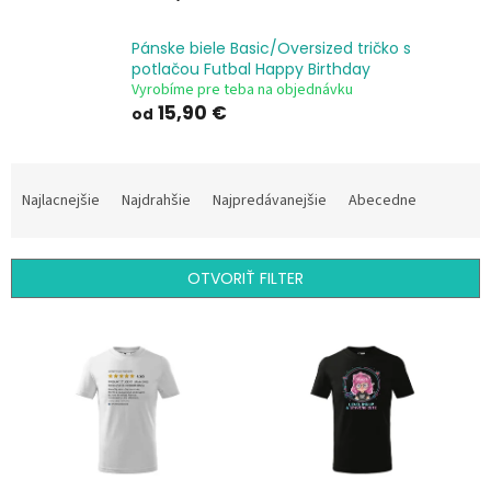
Pánske biele Basic/Oversized tričko s
potlačou Futbal Happy Birthday
Vyrobíme pre teba na objednávku
15,90 €
od
R
a
Najlacnejšie
Najdrahšie
Najpredávanejšie
Abecedne
d
e
n
OTVORIŤ FILTER
i
e
V
p
ý
r
p
o
i
d
s
u
p
k
r
t