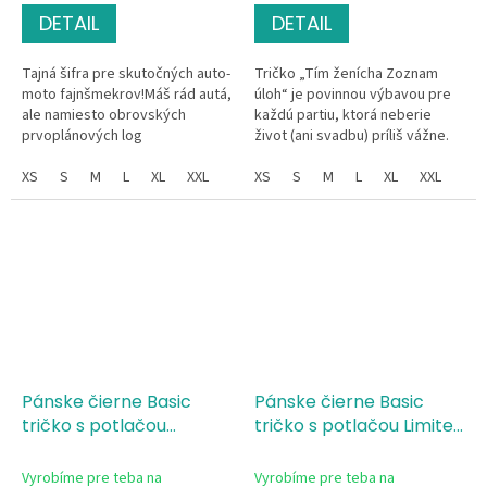
DETAIL
DETAIL
Tajná šifra pre skutočných auto-
Tričko „Tím ženícha Zoznam
moto fajnšmekrov!Máš rád autá,
úloh“ je povinnou výbavou pre
ale namiesto obrovských
každú partiu, ktorá neberie
prvoplánových log
život (ani svadbu) príliš vážne.
uprednostňuješ inteligentný,
Tričko kombinuje prémiovú
minimalistický a tak trochu
XS
S
M
L
XL
XXL
bavlnu so silikónovou úpravou
XS
S
M
L
XL
XXL
tajomný dizajn?...
a...
Pánske čierne Basic
Pánske čierne Basic
tričko s potlačou
tričko s potlačou Limited
Legenda od
Edition
Vyrobíme pre teba na
Vyrobíme pre teba na