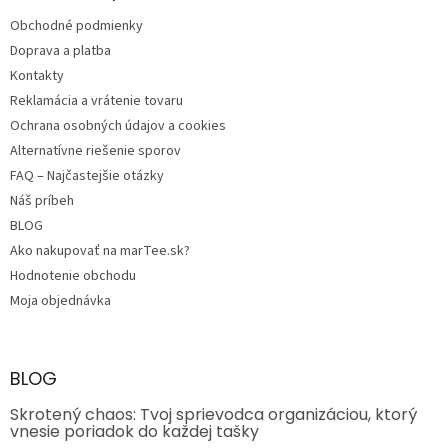
t
Obchodné podmienky
i
e
Doprava a platba
Kontakty
Reklamácia a vrátenie tovaru
Ochrana osobných údajov a cookies
Alternatívne riešenie sporov
FAQ – Najčastejšie otázky
Náš príbeh
BLOG
Ako nakupovať na marTee.sk?
Hodnotenie obchodu
Moja objednávka
BLOG
Skrotený chaos: Tvoj sprievodca organizáciou, ktorý
vnesie poriadok do každej tašky