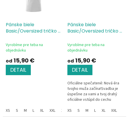
Pánske biele
Pánske biele
Basic/Oversized tričko s
Basic/Oversized tričko s
potlačou Futbal Happy
potlačou Hey Siri
Birthday
Vyrobíme pre teba na
Vyrobíme pre teba na
objednávku
objednávku
15,90 €
15,90 €
od
od
DETAIL
DETAIL
Oficiálne spečatené: Nová éra
tvojho muža začína!Svadba je
úspešne za vami a tvoj drahý
oficiálne vstúpil do cechu
ženáčov. Či už hľadáš dokonalý
XS
S
M
L
XL
XXL
134
darček na svadobnú cestu,
XS
146
S
152
M
L
XL
XXL
prvé...