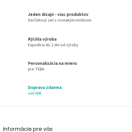
o
d
v
a
a
Jeden dizajn - viac produktov
c
n
Darčekový set s rovnakým motívom
i
i
e
e
p
r
Rýchla výroba
v
Expedícia do 2 dní od výroby
k
y
v
Personalizácia na mieru
ý
pre TEBA
p
i
s
Doprava zdarma
u
nad 60€
Z
á
p
ä
Informácie pre vás