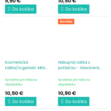
9,90 €
10,50 €
Do košíka
Do košíka
Novinka
Kozmetická
Nákupná taška s
taška/organizér Mini
potlačou - Absolvent
Promócie-Zvládol/la si
2026 titul
to
Vyrobíme pre teba na
Vyrobíme pre teba na
objednávku
objednávku
10,50 €
10,90 €
Do košíka
Do košíka