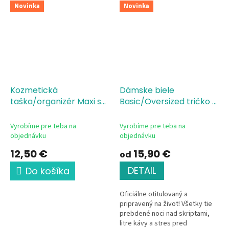
Novinka
Novinka
Kozmetická
Dámske biele
taška/organizér Maxi s
Basic/Oversized tričko s
potlačou Gratulujeme,
potlačou Absolvent
trieda ročníka 2026
2026 titul
Vyrobíme pre teba na
Vyrobíme pre teba na
objednávku
objednávku
12,50 €
15,90 €
od
DETAIL
Do košíka
Oficiálne otitulovaný a
pripravený na život! Všetky tie
prebdené noci nad skriptami,
litre kávy a stres pred