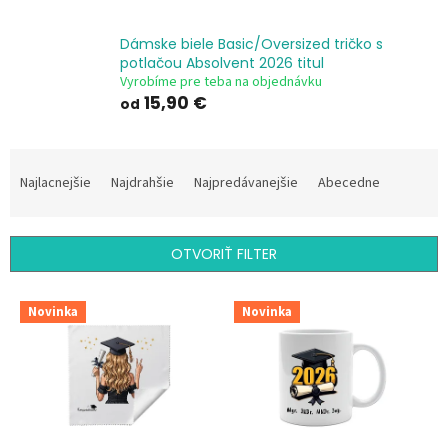
Dámske biele Basic/Oversized tričko s
potlačou Absolvent 2026 titul
Vyrobíme pre teba na objednávku
15,90 €
od
R
a
Najlacnejšie
Najdrahšie
Najpredávanejšie
Abecedne
d
e
n
OTVORIŤ FILTER
i
e
V
p
Novinka
Novinka
ý
r
p
o
i
d
s
u
p
k
r
t