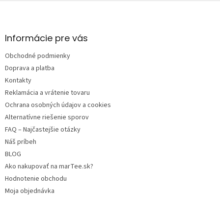
Z
á
p
ä
Informácie pre vás
t
Obchodné podmienky
i
e
Doprava a platba
Kontakty
Reklamácia a vrátenie tovaru
Ochrana osobných údajov a cookies
Alternatívne riešenie sporov
FAQ – Najčastejšie otázky
Náš príbeh
BLOG
Ako nakupovať na marTee.sk?
Hodnotenie obchodu
Moja objednávka