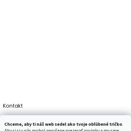
Kontakt
info
@
martee.sk
Chceme, aby ti náš web sedel ako tvoje obľúbené tričko
.
+421 907947783
Aby si si u nás mohol nerušene prezerať novinky a my sme