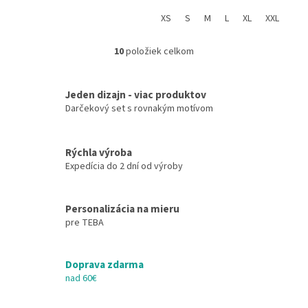
štátnicami sú konečne preč! Je
čas dať celému svetu vedieť,
XS
S
M
L
XL
XXL
že...
10
položiek celkom
O
v
l
Jeden dizajn - viac produktov
á
d
Darčekový set s rovnakým motívom
a
c
i
Rýchla výroba
e
Expedícia do 2 dní od výroby
p
r
v
Personalizácia na mieru
k
pre TEBA
y
v
ý
Doprava zdarma
p
i
nad 60€
s
u