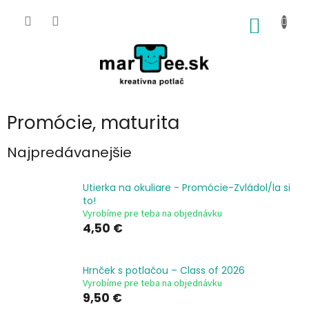
Prejsť
na
NÁKU
obsah
KOŠÍK
Promócie, maturita
Najpredávanejšie
Utierka na okuliare - Promócie-Zvládol/la si
to!
Vyrobíme pre teba na objednávku
4,50 €
Hrnček s potlačou – Class of 2026
Vyrobíme pre teba na objednávku
9,50 €