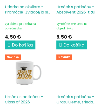
o
o
d
Utierka na okuliare -
Hrnček s potlačou –
v
u
Promócie-Zvládol/la si
Absolvent 2026-titul
k
to!
t
Vyrobíme pre teba na
Vyrobíme pre teba na
o
objednávku
objednávku
v
4,50 €
9,50 €
Do košíka
Do košíka
Novinka
Novinka
Hrnček s potlačou –
Hrnček s potlačou –
Class of 2026
Gratulujeme, trieda
ročníka 2026