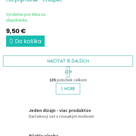
Vyrobíme pre teba na
objednávku
9,50 €
Do košíka
NAČÍTAŤ 15 ĎALŠÍCH
S
1
9
t
O
r
135
položiek celkom
v
á
l
HORE
n
á
k
o
d
v
a
a
Jeden dizajn - viac produktov
c
n
Darčekový set s rovnakým motívom
i
i
e
e
p
r