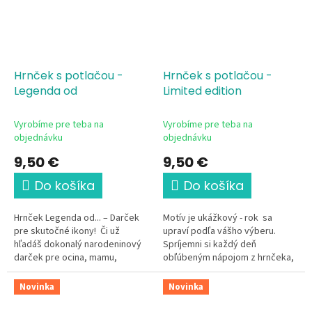
Hrnček s potlačou -
Hrnček s potlačou -
Legenda od
Limited edition
Vyrobíme pre teba na
Vyrobíme pre teba na
objednávku
objednávku
9,50 €
9,50 €
Do košíka
Do košíka
Hrnček Legenda od... – Darček
Motív je ukážkový - rok sa
pre skutočné ikony! Či už
upraví podľa vášho výberu.
hľadáš dokonalý narodeninový
Spríjemni si každý deň
darček pre ocina, mamu,
obľúbeným nápojom z hrnčeka,
najlepšieho kamoša, alebo
ktorý je len tvoj. Tento
chceš potešiť samého seba,
elegantný keramický hrnček s
Novinka
Novinka
tento...
motívom...