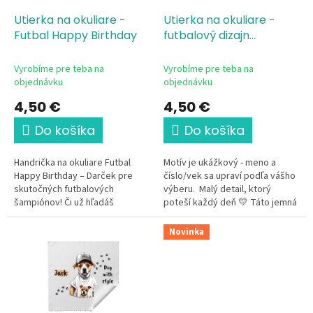
o
o
d
Utierka na okuliare -
Utierka na okuliare -
v
u
Futbal Happy Birthday
futbalový dizajn
k
kopačky s menom
t
Vyrobíme pre teba na
Vyrobíme pre teba na
o
objednávku
objednávku
v
4,50 €
4,50 €
Do košíka
Do košíka
Handrička na okuliare Futbal
Motív je ukážkový - meno a
Happy Birthday – Darček pre
číslo/vek sa upraví podľa vášho
skutočných futbalových
výberu. Malý detail, ktorý
šampiónov! Či už hľadáš
poteší každý deň 💛 Táto jemná
dokonalý narodeninový darček
a mäkká utierka z mikrovlákna
pre malého futbalistu, kamoša z
pre malého aj...
Novinka
tímu, alebo...