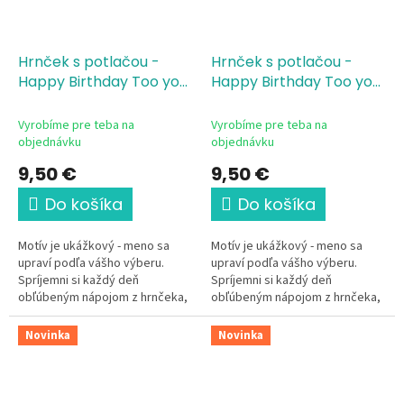
Hrnček s potlačou -
Hrnček s potlačou -
Happy Birthday Too you
Happy Birthday Too you
modrý
ružový
Vyrobíme pre teba na
Vyrobíme pre teba na
objednávku
objednávku
9,50 €
9,50 €
Do košíka
Do košíka
Motív je ukážkový - meno sa
Motív je ukážkový - meno sa
upraví podľa vášho výberu.
upraví podľa vášho výberu.
Spríjemni si každý deň
Spríjemni si každý deň
obľúbeným nápojom z hrnčeka,
obľúbeným nápojom z hrnčeka,
ktorý je len tvoj. Tento
ktorý je len tvoj. Tento
elegantný keramický hrnček s
elegantný keramický hrnček s
Novinka
Novinka
motívom "Všetko...
motívom "Všetko...