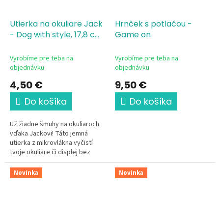
Utierka na okuliare Jack
Hrnček s potlačou -
- Dog with style, 17,8 cm
Game on
x 17,8 cm
mikrovlákno
Vyrobíme pre teba na
Vyrobíme pre teba na
objednávku
objednávku
4,50 €
9,50 €
Do košíka
Do košíka
Už žiadne šmuhy na okuliaroch
vďaka Jackovi! Táto jemná
utierka z mikrovlákna vyčistí
tvoje okuliare či displej bez
jediného škrabanca. Malá
drobnosť, ktorá robí veľký...
Novinka
Novinka