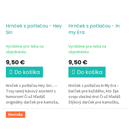
Hrnček s potlačou - Hey
Hrnček s potlačou - In
Siri
my Era
Vyrobíme pre teba na
Vyrobíme pre teba na
objednávku
objednávku
9,50 €
9,50 €
Do košíka
Do košíka
Hrnček s potlačou Hey Siri... –
Hrnček s potlačou In My Era –
Tvoj ranný kávový asistent s
Darček pre každého, kto žije
humorom! Či už hľadáš
svoju vlastnú éru! Či už hľadáš
originálny darček pre kamoša,
štýlový darček pre kamošku,
večne vyťaženého kolegu v
sestru, alebo chceš potešiť
práci, alebo chceš potešiť
samu seba, tento trendový...
Novinka
samého...