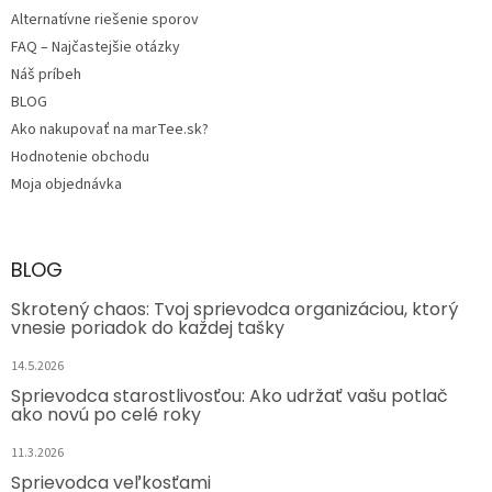
Alternatívne riešenie sporov
FAQ – Najčastejšie otázky
Náš príbeh
BLOG
Ako nakupovať na marTee.sk?
Hodnotenie obchodu
Moja objednávka
BLOG
Skrotený chaos: Tvoj sprievodca organizáciou, ktorý
vnesie poriadok do každej tašky
14.5.2026
Sprievodca starostlivosťou: Ako udržať vašu potlač
ako novú po celé roky
11.3.2026
Sprievodca veľkosťami