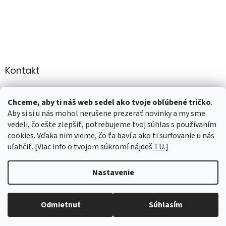
Kontakt
info
@
martee.sk
Chceme, aby ti náš web sedel ako tvoje obľúbené tričko
.
+421 907947783
Aby si si u nás mohol nerušene prezerať novinky a my sme
vedeli, čo ešte zlepšiť, potrebujeme tvoj súhlas s používaním
cookies. Vďaka nim vieme, čo ťa baví a ako ti surfovanie u nás
uľahčiť. [Viac info o tvojom súkromí nájdeš
TU
.]
Vytvoril Shoptet
Nastavenie
Copyright 2026
marTee.sk
. Všetky práva vyhradené.
Upraviť
Odmietnuť
Súhlasím
nastavenie cookies