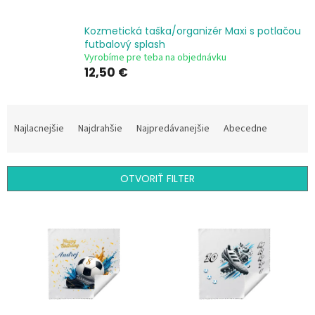
Kozmetická taška/organizér Maxi s potlačou
futbalový splash
Vyrobíme pre teba na objednávku
12,50 €
R
a
Najlacnejšie
Najdrahšie
Najpredávanejšie
Abecedne
d
e
n
OTVORIŤ FILTER
i
e
V
p
ý
r
p
o
i
d
s
u
p
k
r
t