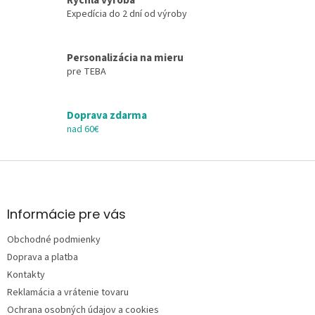
Rýchla výroba
v
Expedícia do 2 dní od výroby
k
y
v
Personalizácia na mieru
ý
pre TEBA
p
i
s
Doprava zdarma
u
nad 60€
Z
á
p
ä
Informácie pre vás
t
Obchodné podmienky
i
e
Doprava a platba
Kontakty
Reklamácia a vrátenie tovaru
Ochrana osobných údajov a cookies