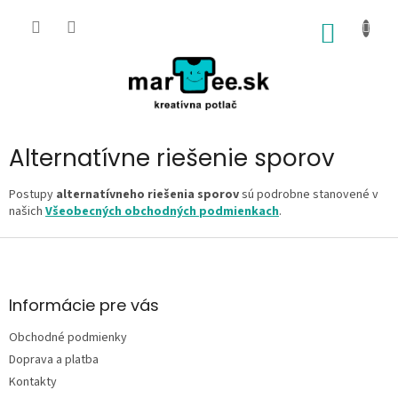
Prejsť
na
NÁKU
obsah
KOŠÍK
Alternatívne riešenie sporov
Postupy
alternatívneho riešenia sporov
sú podrobne stanovené v
našich
Všeobecných obchodných podmienkach
.
Z
á
p
ä
Informácie pre vás
t
Obchodné podmienky
i
e
Doprava a platba
Kontakty