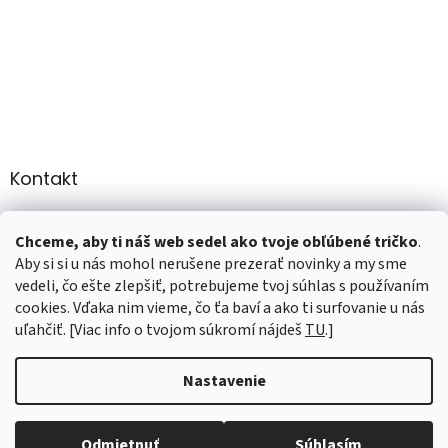
Kontakt
info
@
martee.sk
Chceme, aby ti náš web sedel ako tvoje obľúbené tričko
.
+421 907947783
Aby si si u nás mohol nerušene prezerať novinky a my sme
vedeli, čo ešte zlepšiť, potrebujeme tvoj súhlas s používaním
cookies. Vďaka nim vieme, čo ťa baví a ako ti surfovanie u nás
uľahčiť. [Viac info o tvojom súkromí nájdeš
TU
.]
Vytvoril Shoptet
Nastavenie
Copyright 2026
marTee.sk
. Všetky práva vyhradené.
Upraviť
Odmietnuť
Súhlasím
nastavenie cookies