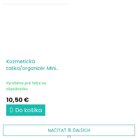
kozmetike na každom tréningu
pohľad? Táto elegantná
aj zápase.
kozmetická taštička pre malého
aj...
Kozmetická
taška/organizér Mini
Dance like nobody's
watching
Vyrobíme pre teba na
objednávku
10,50 €
Do košíka
NAČÍTAŤ 15 ĎALŠÍCH