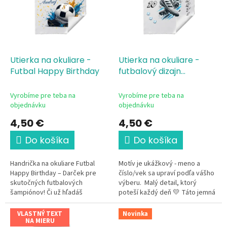
i
d
s
u
p
k
r
t
o
o
d
Utierka na okuliare -
Utierka na okuliare -
v
u
Futbal Happy Birthday
futbalový dizajn
k
kopačky s menom
t
Vyrobíme pre teba na
Vyrobíme pre teba na
o
objednávku
objednávku
v
4,50 €
4,50 €
Do košíka
Do košíka
Handrička na okuliare Futbal
Motív je ukážkový - meno a
Happy Birthday – Darček pre
číslo/vek sa upraví podľa vášho
skutočných futbalových
výberu. Malý detail, ktorý
šampiónov! Či už hľadáš
poteší každý deň 💛 Táto jemná
dokonalý narodeninový darček
a mäkká utierka z mikrovlákna
pre malého futbalistu, kamoša z
pre malého aj...
VLASTNÝ TEXT
Novinka
tímu, alebo...
NA MIERU