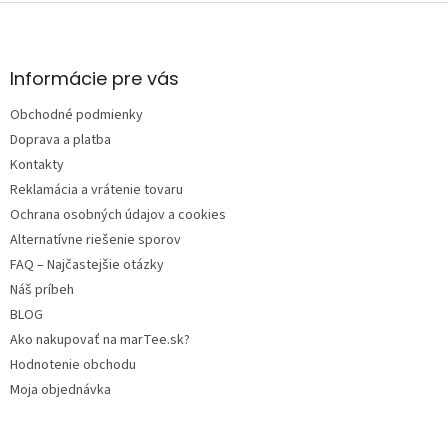
Z
á
p
ä
Informácie pre vás
t
Obchodné podmienky
i
e
Doprava a platba
Kontakty
Reklamácia a vrátenie tovaru
Ochrana osobných údajov a cookies
Alternatívne riešenie sporov
FAQ – Najčastejšie otázky
Náš príbeh
BLOG
Ako nakupovať na marTee.sk?
Hodnotenie obchodu
Moja objednávka