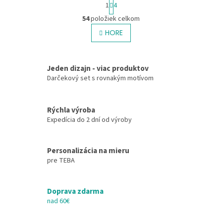
S
1
4
t
O
r
54
položiek celkom
v
á
l
HORE
n
á
k
o
d
v
a
a
Jeden dizajn - viac produktov
c
n
Darčekový set s rovnakým motívom
i
i
e
e
p
r
Rýchla výroba
v
Expedícia do 2 dní od výroby
k
y
v
Personalizácia na mieru
ý
pre TEBA
p
i
s
Doprava zdarma
u
nad 60€