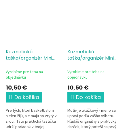
kozmetická taštička pre...
Kozmetická
Kozmetická
taška/organizér Mini
taška/organizér Mini
Basketbal-Srdcom
Born to Score
fanúšik (fan by heart)
Vyrobíme pre teba na
Vyrobíme pre teba na
objednávku
objednávku
10,50 €
10,50 €
Do košíka
Do košíka
Pre tých, ktorí basketbalom
Motív je ukážkový - meno sa
nielen žijú, ale majú ho vrytý v
upraví podľa vášho výberu.
srdci. Táto praktická taštička
Hľadáš originálny a praktický
udrží poriadok v tvojej
darček, ktorý poteší na prvý