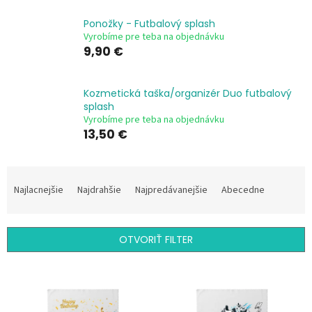
Ponožky - Futbalový splash
Vyrobíme pre teba na objednávku
9,90 €
Kozmetická taška/organizér Duo futbalový
splash
Vyrobíme pre teba na objednávku
13,50 €
R
a
Najlacnejšie
Najdrahšie
Najpredávanejšie
Abecedne
d
e
n
OTVORIŤ FILTER
i
e
V
p
ý
r
p
o