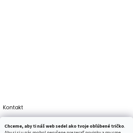
Kontakt
info
@
martee.sk
Chceme, aby ti náš web sedel ako tvoje obľúbené tričko
.
+421 907947783
Aby si si u nás mohol nerušene prezerať novinky a my sme