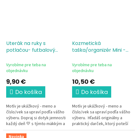
Uterák na ruky s
Kozmetická
potlačou- futbalový
taška/organizér Mini -
dizajn kopačky s menom
futbalový dizajn
kopačky s menom
Vyrobíme pre teba na
Vyrobíme pre teba na
objednávku
objednávku
9,90 €
10,50 €
Do košíka
Do košíka
Motív je ukážkový - meno a
Motív je ukážkový - meno a
číslo/vek sa upraví podľa vášho
číslo/vek sa upraví podľa vášho
výberu. Dopraj si dotyk jemnosti
výberu. Hľadáš originálny a
každý deň 💛 s týmto mäkkým a
praktický darček, ktorý poteší
príjemným uterákom, ktorý je
na prvý pohľad? Táto elegantná
vhodný pre malého...
kozmetická...
Novinka