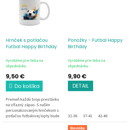
Hrnček s potlačou
Ponožky - Futbal Happy
Futbal Happy Birthday
Birthday
Vyrobíme pre teba na
Vyrobíme pre teba na
objednávku
objednávku
9,50 €
9,90 €
DETAIL
Do košíka
Premeň každú tvoju prestávku
na víťazný zápas. S naším
personalizovaným hrnčekom s
potlačou futbalovej lopty bude
32-36
37-41
42-46
aj pitie kávy či čaju poriadna
zábava. Či už si práve na...
Novinka