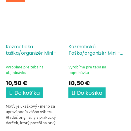
Kozmetická
Kozmetická
taška/organizér Mini -
Taška/organizér Mini -
futbalový splash
Žijeme pre volejbal
Vyrobíme pre teba na
Vyrobíme pre teba na
objednávku
objednávku
10,50 €
10,50 €
Do košíka
Do košíka
Motív je ukážkový - meno sa
upraví podľa vášho výberu.
Hľadáš originálny a praktický
darček, ktorý poteší na prvý
pohľad? Táto elegantná