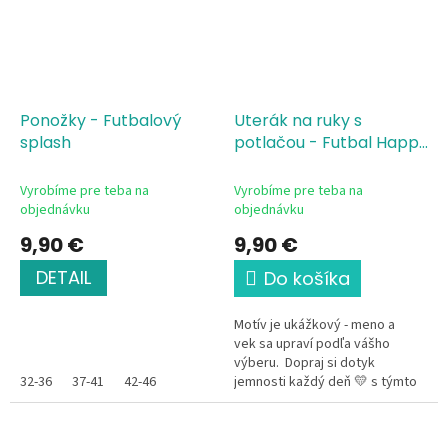
Ponožky - Futbalový
Uterák na ruky s
splash
potlačou - Futbal Happy
Birthday
Vyrobíme pre teba na
Vyrobíme pre teba na
objednávku
objednávku
9,90 €
9,90 €
DETAIL
Do košíka
Motív je ukážkový - meno a
vek sa upraví podľa vášho
výberu. Dopraj si dotyk
32-36
37-41
42-46
jemnosti každý deň 💛 s týmto
mäkkým a príjemným uterákom,
ktorý je vhodný pre malého aj...