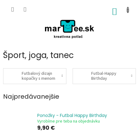
Prejsť
na
NÁKU
obsah
KOŠÍK
Šport, joga, tanec
Futbalový dizajn
Futbal-Happy
kopačky s menom
Birthday
Najpredávanejšie
Ponožky - Futbal Happy Birthday
Vyrobíme pre teba na objednávku
9,90 €