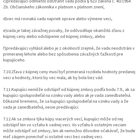
c)predávajúci odmietol odstrániť vadu podľa § 623 zákona č. 40/1964
Zb. Občianskeho zákonníka v platnom v platnom znení,
d)vec má rovnakú vadu napriek oprave alebo výmene veci,
e)vada je takej závažnej povahy, že odôvodňuje okamžitú zľavu z
kúpnej ceny alebo odstúpenie od kúpnej zmluvy, alebo
f)predávajúci vyhlásil alebo je z okolností zrejmé, že vadu neodstráni v
primeranej lehote alebo bez spôsobenia závažných ťažkostí pre
kupujúceho.
7.10.Zľava z kúpnej ceny musí byť primeraná rozdielu hodnoty predanej
veci a hodnoty, ktorú by vec mala, ak by bola bez vád.
7.11.Kupujúci nemôže odstúpiť od kúpnej zmluvy podľa bodu 7.9., ak sa
kupujúci spolupodieľal na vzniku vady alebo ak je vada zanedbateľná.
Dôkazné bremeno, že sa kupujúci spolupodieľal na vzniku vady a že
vada je zanedbateľná, nesie predávajúci.
7.12.Ak sa zmluva týka kúpy viacerých vecí, kupujúci môže od nej
odstúpiť len vo vzťahu k vadnej veci. Vo vzťahu k ostatným veciam
môže odstúpiť od zmluvy, len ak nemožno dôvodne očakávať, že bude
mať záujem ponechať si ostatné veci bez vadnej veci.