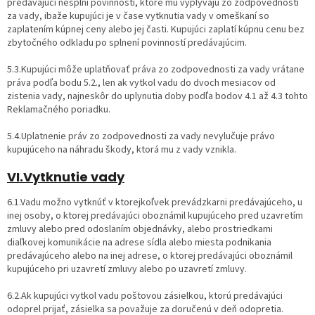
predávajúci nesplní povinnosti, ktoré mu vyplývajú zo zodpovednosti
za vady, ibaže kupujúci je v čase vytknutia vady v omeškaní so
zaplatením kúpnej ceny alebo jej časti. Kupujúci zaplatí kúpnu cenu bez
zbytočného odkladu po splnení povinností predávajúcim.
5.3.Kupujúci môže uplatňovať práva zo zodpovednosti za vady vrátane
práva podľa bodu 5.2., len ak vytkol vadu do dvoch mesiacov od
zistenia vady, najneskôr do uplynutia doby podľa bodov 4.1 až 4.3 tohto
Reklamačného poriadku.
5.4.Uplatnenie práv zo zodpovednosti za vady nevylučuje právo
kupujúceho na náhradu škody, ktorá mu z vady vznikla.
VI.Vytknutie vady
6.1.Vadu možno vytknúť v ktorejkoľvek prevádzkarni predávajúceho, u
inej osoby, o ktorej predávajúci oboznámil kupujúceho pred uzavretím
zmluvy alebo pred odoslaním objednávky, alebo prostriedkami
diaľkovej komunikácie na adrese sídla alebo miesta podnikania
predávajúceho alebo na inej adrese, o ktorej predávajúci oboznámil
kupujúceho pri uzavretí zmluvy alebo po uzavretí zmluvy.
6.2.Ak kupujúci vytkol vadu poštovou zásielkou, ktorú predávajúci
odoprel prijať, zásielka sa považuje za doručenú v deň odopretia.