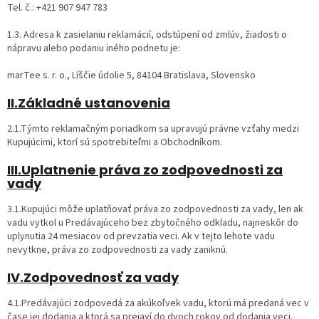
Tel. č.: +421 907 947 783
1.3. Adresa k zasielaniu reklamácií, odstúpení od zmlúv, žiadosti o
nápravu alebo podaniu iného podnetu je:
marTee s. r. o., Líščie údolie 5, 84104 Bratislava, Slovensko
II.Základné ustanovenia
2.1.Týmto reklamačným poriadkom sa upravujú právne vzťahy medzi
Kupujúcimi, ktorí sú spotrebiteľmi a Obchodníkom.
III.Uplatnenie práva zo zodpovednosti za
vady
3.1.Kupujúci môže uplatňovať práva zo zodpovednosti za vady, len ak
vadu vytkol u Predávajúceho bez zbytočného odkladu, najneskôr do
uplynutia 24 mesiacov od prevzatia veci. Ak v tejto lehote vadu
nevytkne, práva zo zodpovednosti za vady zaniknú.
IV.Zodpovednosť za vady
4.1.Predávajúci zodpovedá za akúkoľvek vadu, ktorú má predaná vec v
čase jej dodania a ktorá sa prejaví do dvoch rokov od dodania veci.