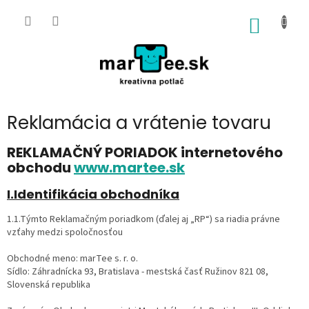
Prejsť
na
NÁKU
obsah
KOŠÍK
Reklamácia a vrátenie tovaru
REKLAMAČNÝ PORIADOK i
nternetového
obchodu
www.martee.sk
I.Identifikácia obchodníka
1.1.Týmto Reklamačným poriadkom (ďalej aj „RP“) sa riadia právne
vzťahy medzi spoločnosťou
Obchodné meno: marTee s. r. o.
Sídlo: Záhradnícka 93, Bratislava - mestská časť Ružinov 821 08,
Slovenská republika