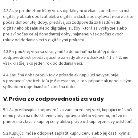
4.2.Ak je predmetom kúpy vec s digitálnymi prvkami, pri ktorej sa má
digitálny obsah dodávať alebo digitálna služba poskytovať nepretržite
počas dohodnutej doby, predávajúci zodpovedá za každú vadu
digitálneho obsahu alebo digitálnej služby, ktorá sa vyskytne alebo
prejaví počas celej dohodnutej doby, najmenej však počas dvoch
rokov od dodania veci s digitálnymi prvkami.
4.3.Pri použitej veci sa strany môžu dohodnúť na kratšej dobe
zodpovednosti predávajúceho za vady ako v odsekoch 4.1 a 4.2, nie
však kratšej ako jeden rok od dodania veci.
4.4.Záručná doba produktov v prípade ak Kupujúci nevystupuje
v postavení spotrebiteľa je 6 mesiacov, a to v prípade ak nebola iným
spôsobom dojednaná iná záručná doba.
V.Práva zo zodpovednosti za vady
5.1.Ak predávajúci zodpovedá za vadu predanej veci, kupujúci má voči
nemu právo na odstránenie vady opravou alebo výmenou
,
právo na
primeranú zľavu z kúpnej ceny alebo právo od kúpnej zmluvy odstúpiť
5.2.Kupujúci môže odoprieť zaplatiť kúpnu cenu alebo jej časť, kým si