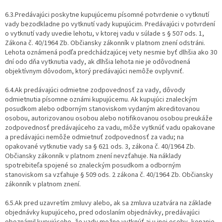
6.3.Predávajúci poskytne kupujúcemu písomné potvrdenie o vytknutí
vady bezodkladne po vytknutí vady kupujúcim. Predávajúci v potvrdení
o vytknutí vady uvedie lehotu, v ktorej vadu v súlade s § 507 ods. 1,
Zákona č. 40/1964 Zb. Občiansky zákonník v platnom znení odstráni.
Lehota oznámená podľa predchádzajúcej vety nesmie byť dlhšia ako 30
dní odo dňa vytknutia vady, ak dlhšia lehota nie je odôvodnená
objektívnym dôvodom, ktorý predávajúci nemôže ovplyvniť.
6.4.Ak predávajúci odmietne zodpovednosť za vady, dôvody
odmietnutia písomne oznámi kupujúcemu. Ak kupujúci znaleckým
posudkom alebo odborným stanoviskom vydaným akreditovanou
osobou, autorizovanou osobou alebo notifikovanou osobou preukáže
zodpovednosť predávajúceho za vadu, môže vytknúť vadu opakovane
a predávajúci nemôže odmietnuť zodpovednosť za vadu; na
opakované vytknutie vady sa § 621 ods. 3, zákona č. 40/1964 Zb.
Občiansky zákonník v platnom znení nevzťahuje. Na náklady
spotrebiteľa spojené so znaleckým posudkom a odborným
stanoviskom sa vzťahuje § 509 ods. 2 zákona č. 40/1964 Zb. Občiansky
zákonník v platnom znení.
6.5.Ak pred uzavretím zmluvy alebo, ak sa zmluva uzatvára na základe
objednávky kupujúceho, pred odoslaním objednávky, predávajúci
oboznámil kupujúceho, že vady možno vytknúť aj u inej osoby, konanie