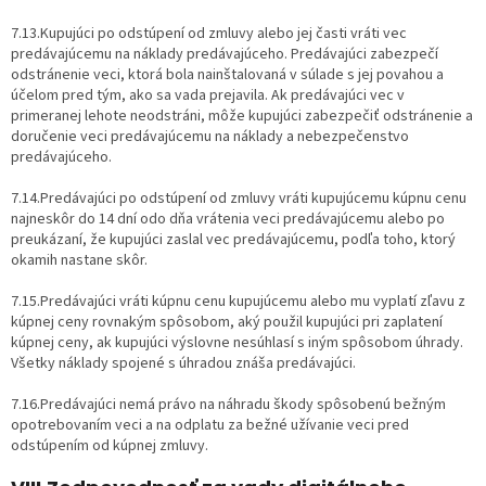
7.13.Kupujúci po odstúpení od zmluvy alebo jej časti vráti vec
predávajúcemu na náklady predávajúceho. Predávajúci zabezpečí
odstránenie veci, ktorá bola nainštalovaná v súlade s jej povahou a
účelom pred tým, ako sa vada prejavila. Ak predávajúci vec v
primeranej lehote neodstráni, môže kupujúci zabezpečiť odstránenie a
doručenie veci predávajúcemu na náklady a nebezpečenstvo
predávajúceho.
7.14.Predávajúci po odstúpení od zmluvy vráti kupujúcemu kúpnu cenu
najneskôr do 14 dní odo dňa vrátenia veci predávajúcemu alebo po
preukázaní, že kupujúci zaslal vec predávajúcemu, podľa toho, ktorý
okamih nastane skôr.
7.15.Predávajúci vráti kúpnu cenu kupujúcemu alebo mu vyplatí zľavu z
kúpnej ceny rovnakým spôsobom, aký použil kupujúci pri zaplatení
kúpnej ceny, ak kupujúci výslovne nesúhlasí s iným spôsobom úhrady.
Všetky náklady spojené s úhradou znáša predávajúci.
7.16.Predávajúci nemá právo na náhradu škody spôsobenú bežným
opotrebovaním veci a na odplatu za bežné užívanie veci pred
odstúpením od kúpnej zmluvy.