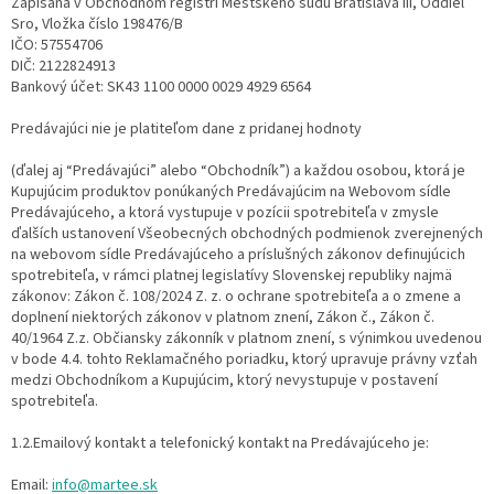
Zapísaná v Obchodnom registri Mestského súdu Bratislava III, Oddiel
Sro, Vložka číslo 198476/B
IČO: 57554706
DIČ: 2122824913
Bankový účet: SK43 1100 0000 0029 4929 6564
Predávajúci nie je platiteľom dane z pridanej hodnoty
(ďalej aj “Predávajúci” alebo “Obchodník”) a každou osobou, ktorá je
Kupujúcim produktov ponúkaných Predávajúcim na Webovom sídle
Predávajúceho, a ktorá vystupuje v pozícii spotrebiteľa v zmysle
ďalších ustanovení Všeobecných obchodných podmienok zverejnených
na webovom sídle Predávajúceho a príslušných zákonov definujúcich
spotrebiteľa, v rámci platnej legislatívy Slovenskej republiky najmä
zákonov: Zákon č. 108/2024 Z. z. o ochrane spotrebiteľa a o zmene a
doplnení niektorých zákonov v platnom znení, Zákon č., Zákon č.
40/1964 Z.z. Občiansky zákonník v platnom znení, s výnimkou uvedenou
v bode 4.4. tohto Reklamačného poriadku, ktorý upravuje právny vzťah
medzi Obchodníkom a Kupujúcim, ktorý nevystupuje v postavení
spotrebiteľa.
1.2.Emailový kontakt a telefonický kontakt na Predávajúceho je:
Email:
info@martee.sk