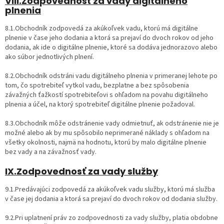
VIII.Zodpovednosť za vady digitálneho
plnenia
8.1.Obchodník zodpovedá za akúkoľvek vadu, ktorú má digitálne
plnenie v čase jeho dodania a ktorá sa prejaví do dvoch rokov od jeho
dodania, ak ide o digitálne plnenie, ktoré sa dodáva jednorazovo alebo
ako súbor jednotlivých plnení.
8.2.Obchodník odstráni vadu digitálneho plnenia v primeranej lehote po
tom, čo spotrebiteľ vytkol vadu, bezplatne a bez spôsobenia
závažných ťažkostí spotrebiteľovi s ohľadom na povahu digitálneho
plnenia a účel, na ktorý spotrebiteľ digitálne plnenie požadoval.
8.3.Obchodník môže odstránenie vady odmietnuť, ak odstránenie nie je
možné alebo ak by mu spôsobilo neprimerané náklady s ohľadom na
všetky okolnosti, najmä na hodnotu, ktorú by malo digitálne plnenie
bez vady a na závažnosť vady.
IX.Zodpovednosť za vady služby
9.1.Predávajúci zodpovedá za akúkoľvek vadu služby, ktorú má služba
v čase jej dodania a ktorá sa prejaví do dvoch rokov od dodania služby.
9.2.Pri uplatnení práv zo zodpovednosti za vady služby, platia obdobne