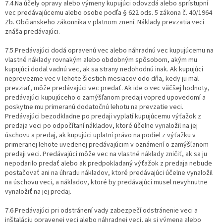
7.4.Na účely opravy alebo výmeny kupujúci odovzdá alebo sprístupní
vec predávajúcemu alebo osobe podľa § 622 ods. 5 zákona č. 40/1964
Zb. Občianskeho zákonníka v platnom znení. Náklady prevzatia veci
znáša predávajúci.
7.5.Predávajúci dodá opravenú vec alebo náhradnú vec kupujúcemu na
vlastné náklady rovnakým alebo obdobným spôsobom, akým mu
kupujúci dodal vadnú vec, ak sa strany nedohodnú inak. Ak kupujúci
neprevezme vec v lehote šiestich mesiacov odo dňa, kedy ju mal
prevziať, môže predávajúci vec predať. Ak ide o vec väčšej hodnoty,
predávajúci kupujúceho o zamýšľanom predaji vopred upovedomí a
poskytne mu primeranú dodatočnú lehotu na prevzatie veci.
Predávajúci bezodkladne po predaji vyplatí kupujúcemu výťažok z
predaja veci po odpočítaní nákladov, ktoré účelne vynaložil na jej
úschovu a predaj, ak kupujúci uplatní právo na podiel z výťažku v
primeranej lehote uvedenej predávajúcim v oznámení o zamýšľanom
predaji veci. Predávajúci môže vec na vlastné náklady zničiť, ak sa ju
nepodarilo predať alebo ak predpokladaný výťažok z predaja nebude
postačovať ani na úhradu nákladov, ktoré predávajúci účelne vynaložil
na úschovu veci, a nákladov, ktoré by predávajúci musel nevyhnutne
vynaložiť na jej predaj.
7.6.Predávajúci pri odstránení vady zabezpečí odstránenie veci a
inštaláciu opravenej veci alebo náhradnej veci, ak si výmena alebo