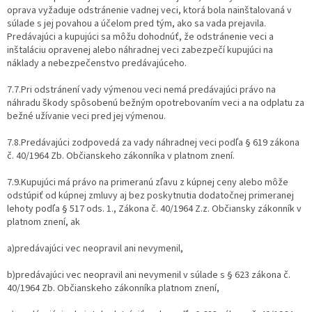
oprava vyžaduje odstránenie vadnej veci, ktorá bola nainštalovaná v
súlade s jej povahou a účelom pred tým, ako sa vada prejavila.
Predávajúci a kupujúci sa môžu dohodnúť, že odstránenie veci a
inštaláciu opravenej alebo náhradnej veci zabezpečí kupujúci na
náklady a nebezpečenstvo predávajúceho.
7.7.Pri odstránení vady výmenou veci nemá predávajúci právo na
náhradu škody spôsobenú bežným opotrebovaním veci a na odplatu za
bežné užívanie veci pred jej výmenou.
7.8.Predávajúci zodpovedá za vady náhradnej veci podľa § 619 zákona
č. 40/1964 Zb. Občianskeho zákonníka v platnom znení.
7.9.Kupujúci má právo na primeranú zľavu z kúpnej ceny alebo môže
odstúpiť od kúpnej zmluvy aj bez poskytnutia dodatočnej primeranej
lehoty podľa § 517 ods. 1., Zákona č. 40/1964 Z.z. Občiansky zákonník v
platnom znení, ak
a)predávajúci vec neopravil ani nevymenil,
b)predávajúci vec neopravil ani nevymenil v súlade s § 623 zákona č.
40/1964 Zb. Občianskeho zákonníka platnom znení,