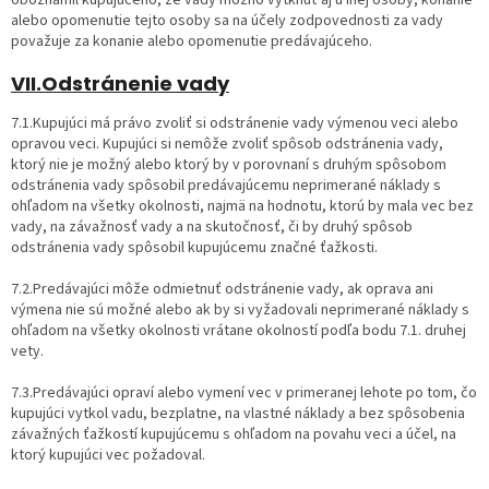
alebo opomenutie tejto osoby sa na účely zodpovednosti za vady
považuje za konanie alebo opomenutie predávajúceho.
VII.Odstránenie vady
7.1.Kupujúci má právo zvoliť si odstránenie vady výmenou veci alebo
opravou veci. Kupujúci si nemôže zvoliť spôsob odstránenia vady,
ktorý nie je možný alebo ktorý by v porovnaní s druhým spôsobom
odstránenia vady spôsobil predávajúcemu neprimerané náklady s
ohľadom na všetky okolnosti, najmä na hodnotu, ktorú by mala vec bez
vady, na závažnosť vady a na skutočnosť, či by druhý spôsob
odstránenia vady spôsobil kupujúcemu značné ťažkosti.
7.2.Predávajúci môže odmietnuť odstránenie vady, ak oprava ani
výmena nie sú možné alebo ak by si vyžadovali neprimerané náklady s
ohľadom na všetky okolnosti vrátane okolností podľa bodu 7.1. druhej
vety.
7.3.Predávajúci opraví alebo vymení vec v primeranej lehote po tom, čo
kupujúci vytkol vadu, bezplatne, na vlastné náklady a bez spôsobenia
závažných ťažkostí kupujúcemu s ohľadom na povahu veci a účel, na
ktorý kupujúci vec požadoval.