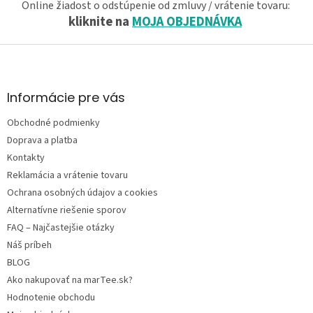
Online žiadost o odstúpenie od zmluvy / vrátenie tovaru:
kliknite na
MOJA OBJEDNÁVKA
Z
á
p
ä
Informácie pre vás
t
Obchodné podmienky
i
e
Doprava a platba
Kontakty
Reklamácia a vrátenie tovaru
Ochrana osobných údajov a cookies
Alternatívne riešenie sporov
FAQ – Najčastejšie otázky
Náš príbeh
BLOG
Ako nakupovať na marTee.sk?
Hodnotenie obchodu