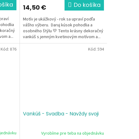
ošíka
Do košíka
14,50 €
upraví
Motív je ukážkový - rok sa upraví podľa
pohodlia
vášho výberu. Daruj kúsok pohodlia a
ekoračný
osobného štýlu 💛 Tento krásny dekoračný
om a...
vankúš s jemným kvetinovým motívom a...
Kód:
876
Kód:
594
Vankúš - Svadba - Navždy svoji
bjednávku
Vyrobíme pre teba na objednávku