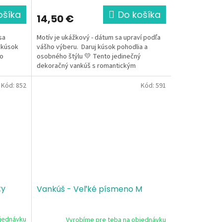
ošíka
Do košíka
14,50 €
sa
Motív je ukážkový - dátum sa upraví podľa
 kúsok
vášho výberu. Daruj kúsok pohodlia a
to
osobného štýlu 💛 Tento jedinečný
dekoračný vankúš s romantickým
svadobným...
Kód:
852
Kód:
591
ky
Vankúš - Veľké písmeno M
bjednávku
Vyrobíme pre teba na objednávku