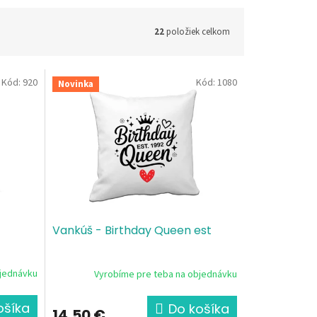
22
položiek celkom
Kód:
920
Kód:
1080
Novinka
Vankúš - Birthday Queen est
bjednávku
Vyrobíme pre teba na objednávku
ošíka
Do košíka
14,50 €