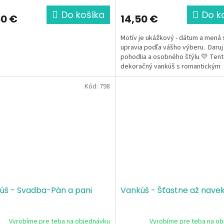
Do košíka
Do k
50 €
14,50 €
Motív je ukážkový - dátum a mená 
upravia podľa vášho výberu. Daruj
pohodlia a osobného štýlu 💛 Ten
dekoračný vankúš s romantickým
svadobným motívom...
Kód:
798
úš - Svadba-Pán a pani
Vankúš - Šťastne až nave
Vyrobíme pre teba na objednávku
Vyrobíme pre teba na o