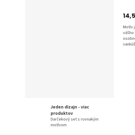
14,
Motív 
vášho 
osobné
vankú
motívo
Jeden dizajn - viac
produktov
Darčekový set s rovnakým
motívom