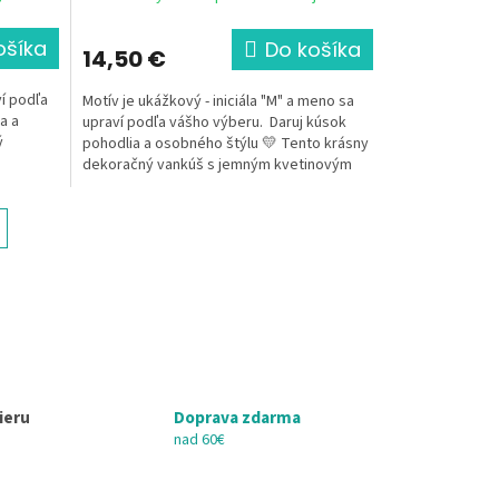
ošíka
Do košíka
14,50 €
ví podľa
Motív je ukážkový - iniciála "M" a meno sa
a a
upraví podľa vášho výberu. Daruj kúsok
ý
pohodlia a osobného štýlu 💛 Tento krásny
dekoračný vankúš s jemným kvetinovým
motívom...
ieru
Doprava zdarma
nad 60€