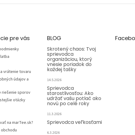
v
k
y
v
ý
p
i
cie pre vás
BLOG
Facebo
s
u
Skrotený chaos: Tvoj
podmienky
sprievodca
latba
organizáciou, ktorý
vnesie poriadok do
každej tašky
a vrátenie tovaru
obných údajov a
14.5.2026
Sprievodca
e riešenie sporov
starostlivosťou: Ako
udržať vašu potlač ako
stejšie otázky
novú po celé roky
11.3.2026
Sprievodca veľkosťami
vať na marTee.sk?
 obchodu
6.3.2026