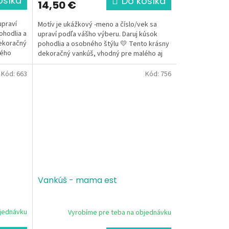
ošíka
Do košíka
14,50 €
upraví
Motív je ukážkový -meno a číslo/vek sa
ohodlia a
upraví podľa vášho výberu. Daruj kúsok
dekoračný
pohodlia a osobného štýlu 💛 Tento krásny
kého
dekoračný vankúš, vhodný pre malého aj
veľkého...
Kód:
663
Kód:
756
Vankúš - mama est
bjednávku
Vyrobíme pre teba na objednávku