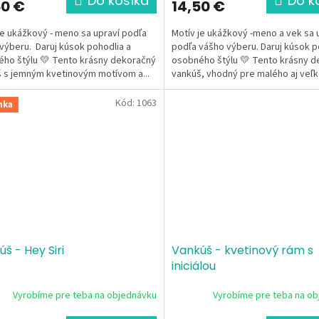
Do košíka
Do k
50 €
14,50 €
je ukážkový - meno sa upraví podľa
Motív je ukážkový -meno a vek sa 
výberu. Daruj kúsok pohodlia a
podľa vášho výberu. Daruj kúsok p
ho štýlu 💛 Tento krásny dekoračný
osobného štýlu 💛 Tento krásny 
 s jemným kvetinovým motívom a...
vankúš, vhodný pre malého aj veľ
futbalistu,...
Kód:
1063
nka
š - Hey Siri
Vankúš - kvetinový rám s
iniciálou
Vyrobíme pre teba na objednávku
Vyrobíme pre teba na o