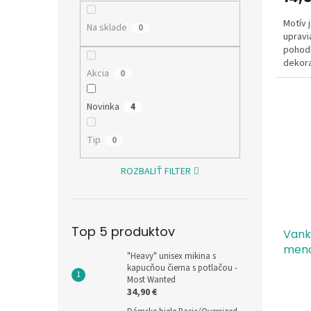
Motív 
Na sklade
0
upravi
pohodl
dekora
Akcia
0
svado
Novinka
4
Tip
0
ROZBALIŤ FILTER
Top 5 produktov
Vank
men
"Heavy" unisex mikina s
kapucňou čierna s potlačou -
Most Wanted
34,90 €