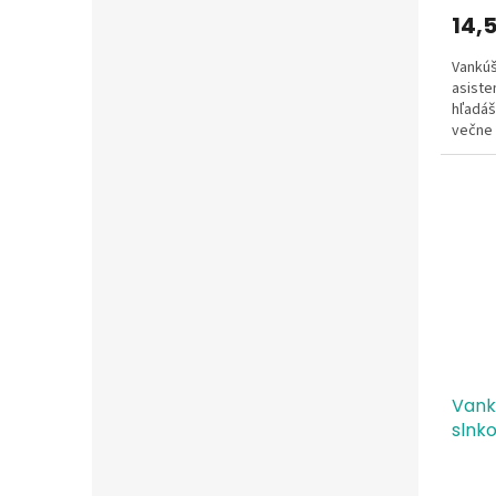
14,
Vankúš
asiste
hľadáš
večne 
štýlovo
Vank
slnko