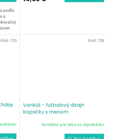
ia podľa
a a
dekoračný
tívom
Kód:
729
Kód:
738
rthday
Vankúš - futbalový dizajn
kopačky s menom
bjednávku
Vyrobíme pre teba na objednávku