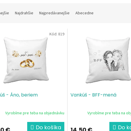
nejšie
Najdrahšie
Najpredávanejšie
Abecedne
Kód:
819
úš - Áno, beriem
Vankúš - BFF-mená
Vyrobíme pre teba na objednávku
Vyrobíme pre teba na o
Do košíka
Do k
50 €
14,50 €