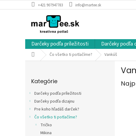
Prejsť
+421 907947783
info@martee.sk
na
obsah
Darčeky podľa príležitosti
Darčeky podľa 
Domov
Čo všetko ti potlačíme?
Vankúš
B
Van
o
Preskočiť
č
Kategórie
kategórie
Najp
n
ý
Darčeky podľa príležitosti
p
Darčeky podľa dizajnu
a
Pre koho hľadáš darček?
n
e
Čo všetko ti potlačíme?
l
Tričko
Mikina