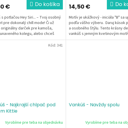
Do košíka
Do k
50 €
14,50 €
 s potlačou Hey Siri... – Tvoj osobný
Motív je ukážkový - iniciála "B" sa 
nt pre dokonalý chill mode! Či už
podľa vášho výberu. Daruj kúsok 
 originálny darček pre kamoša,
a osobného štýlu. Tento krásny d
unaveného kolegu, alebo chceš
vankúš s jemným kvetinovým motív
 oživiť...
Kód:
341
úš - Najkrajší chlpač pod
Vankúš - Navždy spolu
m Kittie
Vyrobíme pre teba na objednávku
Vyrobíme pre teba na o