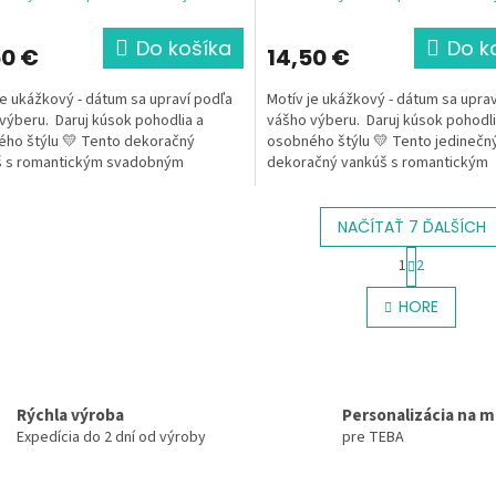
Do košíka
Do k
50 €
14,50 €
je ukážkový - dátum sa upraví podľa
Motív je ukážkový - dátum sa upra
výberu. Daruj kúsok pohodlia a
vášho výberu. Daruj kúsok pohodli
ho štýlu 💛 Tento dekoračný
osobného štýlu 💛 Tento jedinečn
š s romantickým svadobným
dekoračný vankúš s romantickým
m je...
svadobným...
NAČÍTAŤ 7 ĎALŠÍCH
S
1
2
t
O
r
v
HORE
á
l
n
á
k
d
o
a
v
c
a
Rýchla výroba
Personalizácia na m
i
n
Expedícia do 2 dní od výroby
pre TEBA
e
i
e
p
r