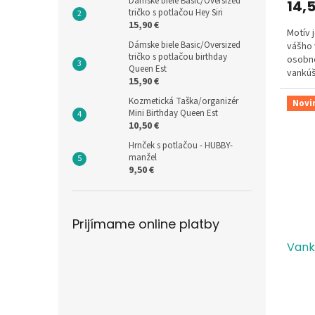
Dámske biele Basic/Oversized
14,
tričko s potlačou Hey Siri
15,90 €
Motív 
Dámske biele Basic/Oversized
vášho 
tričko s potlačou birthday
osobné
Queen Est
vankúš
15,90 €
Kozmetická Taška/organizér
Novi
Mini Birthday Queen Est
10,50 €
Hrnček s potlačou - HUBBY-
manžel
9,50 €
Prijímame online platby
Vankú