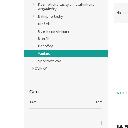
Kozmetické tašky a multifunkčné
R
organizéry
a
Najlac
Nákupné tašky
d
e
Hrnček
V
n
Utierka na okuliare
ý
i
Uterák
p
e
Ponožky
i
p
Vankúš
s
r
Športový vak
p
o
r
d
NOVINKY
o
u
d
k
u
t
Cena
Vank
k
o
t
v
14
€
15
€
o
v
14,