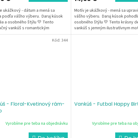
je ukážkový - dátum a mená sa
Motív je ukážkový - mená sa uprav
a podľa vášho výberu. Daruj kúsok
vášho výberu. Daruj kúsok pohodli
ia a osobného štýlu 💛 Tento
osobného štýlu 💛 Tento krásny 
čný vankúš s romantickým
vankúš s jemným ilustratívnym mo
bným motívom...
BFF a...
Kód:
344
úš - Floral-Kvetinový rám-
Vankúš - Futbal Happy Bi
o
Vyrobíme pre teba na objednávku
Vyrobíme pre teba na o