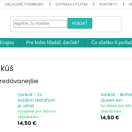
OBCHODNÉ PODMIENKY
DOPRAVA A PLATBA
KONTAKTY
R
HĽADAŤ
dizajnu
Pre koho hľadáš darček?
Čo všetko ti potla
kúš
redávanejšie
Vankúš - Za
Vankúš - Birth
každým dieťaťom
Queen est
je učiteľ
Vyrobíme pre teb
Vyrobíme pre teba na
objednávku
objednávku
14,50 €
14,50 €