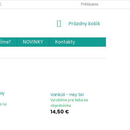
EKLAMÁCIA A VRÁTENIE TOVARU
OCHRANA OSOBNÝCH ÚDAJOV A COOKIES
Prihlásenie
NÁKUPNÝ
Prázdny košík
KOŠÍK
číme?
NOVINKY
Kontakty
day
Vankúš - Hey Siri
Vyrobíme pre teba na
a na
objednávku
14,50 €