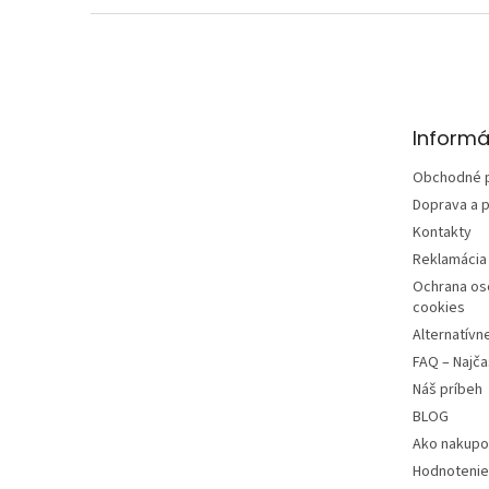
Z
á
p
ä
t
Informá
i
e
Obchodné 
Doprava a p
Kontakty
Reklamácia 
Ochrana os
cookies
Alternatívn
FAQ – Najča
Náš príbeh
BLOG
Ako nakupo
Hodnotenie