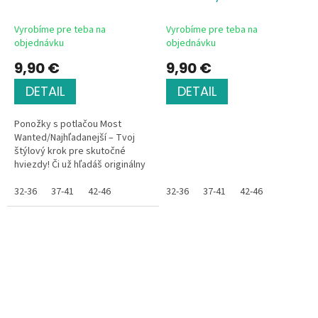
Vyrobíme pre teba na
Vyrobíme pre teba na
objednávku
objednávku
9,90 €
9,90 €
DETAIL
DETAIL
Ponožky s potlačou Most
Wanted/Najhľadanejší – Tvoj
štýlový krok pre skutočné
hviezdy! Či už hľadáš originálny
darček pre kamoša, brata,
alebo chceš vtipne oživiť svoj
32-36
37-41
42-46
32-36
37-41
42-46
vlastný...