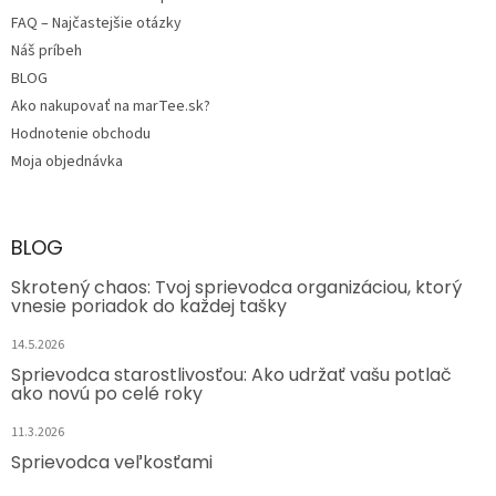
FAQ – Najčastejšie otázky
Náš príbeh
BLOG
Ako nakupovať na marTee.sk?
Hodnotenie obchodu
Moja objednávka
BLOG
Skrotený chaos: Tvoj sprievodca organizáciou, ktorý
vnesie poriadok do každej tašky
14.5.2026
Sprievodca starostlivosťou: Ako udržať vašu potlač
ako novú po celé roky
11.3.2026
Sprievodca veľkosťami