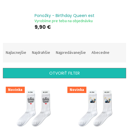
Ponožky - Birthday Queen est
Vyrobíme pre teba na objednávku
9,90 €
R
a
Najlacnejšie
Najdrahšie
Najpredávanejšie
Abecedne
d
e
n
OTVORIŤ FILTER
i
e
V
p
Novinka
Novinka
ý
r
p
o
i
d
s
u
p
k
r
t