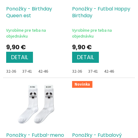
o
o
d
Ponožky - Birthday
Ponožky - Futbal Happy
v
u
Queen est
Birthday
k
t
Vyrobíme pre teba na
Vyrobíme pre teba na
o
objednávku
objednávku
v
9,90 €
9,90 €
DETAIL
DETAIL
32-36
37-41
42-46
32-36
37-41
42-46
Novinka
Ponožky - Futbal-meno
Ponožky - Futbalový