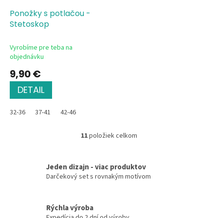
Ponožky s potlačou -
Stetoskop
Vyrobíme pre teba na
objednávku
9,90 €
DETAIL
32-36
37-41
42-46
11
položiek celkom
O
v
l
Jeden dizajn - viac produktov
á
d
Darčekový set s rovnakým motívom
a
c
i
Rýchla výroba
e
Expedícia do 2 dní od výroby