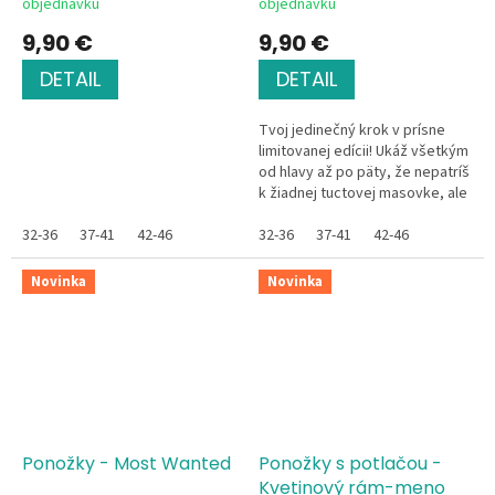
objednávku
objednávku
9,90 €
9,90 €
DETAIL
DETAIL
Tvoj jedinečný krok v prísne
limitovanej edícii! Ukáž všetkým
od hlavy až po päty, že nepatríš
k žiadnej tuctovej masovke, ale
si absolútny a nenahraditeľný
32-36
37-41
42-46
originál. Vykroč do...
32-36
37-41
42-46
Novinka
Novinka
Ponožky - Most Wanted
Ponožky s potlačou -
Kvetinový rám-meno