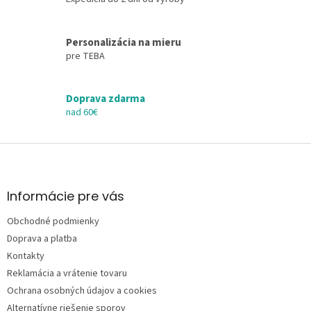
p
r
v
Personalizácia na mieru
k
pre TEBA
y
v
ý
Doprava zdarma
p
i
nad 60€
s
u
Z
á
p
ä
Informácie pre vás
t
Obchodné podmienky
i
e
Doprava a platba
Kontakty
Reklamácia a vrátenie tovaru
Ochrana osobných údajov a cookies
Alternatívne riešenie sporov