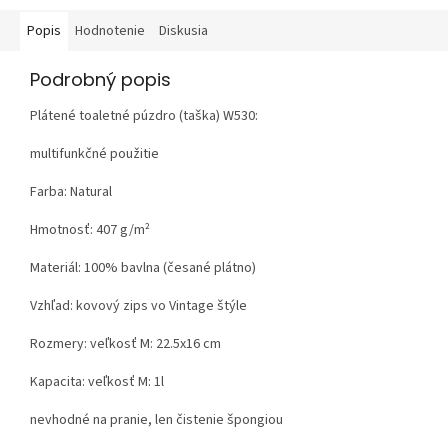
Popis
Hodnotenie
Diskusia
Podrobný popis
Plátené toaletné púzdro (taška) W530:
multifunkčné použitie
Farba: Natural
Hmotnosť:
407 g/m²
Materiál:
100% bavlna (česané plátno)
Vzhľad:
kovový zips vo Vintage štýle
Rozmery: veľkosť M: 22.5x16 cm
Kapacita: veľkosť M: 1l
nevhodné na pranie, len čistenie špongiou