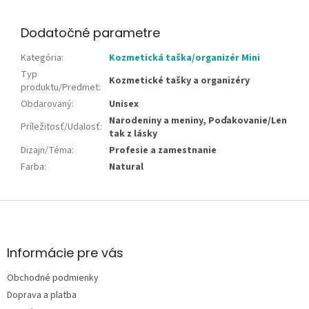
Dodatočné parametre
Kategória
:
Kozmetická taška/organizér Mini
Typ
Kozmetické tašky a organizéry
produktu/Predmet
:
Obdarovaný
:
Unisex
Narodeniny a meniny, Poďakovanie/Len
Príležitosť/Udalosť
:
tak z lásky
Dizajn/Téma
:
Profesie a zamestnanie
Farba
:
Natural
Z
á
p
ä
Informácie pre vás
t
Obchodné podmienky
i
e
Doprava a platba