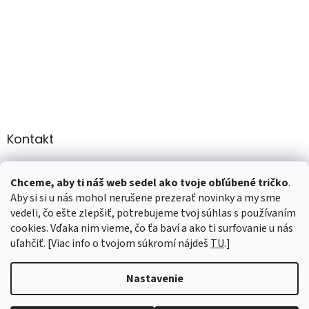
Kontakt
info
@
martee.sk
Chceme, aby ti náš web sedel ako tvoje obľúbené tričko
.
+421 907947783
Aby si si u nás mohol nerušene prezerať novinky a my sme
vedeli, čo ešte zlepšiť, potrebujeme tvoj súhlas s používaním
cookies. Vďaka nim vieme, čo ťa baví a ako ti surfovanie u nás
uľahčiť. [Viac info o tvojom súkromí nájdeš
TU
.]
Vytvoril Shoptet
Nastavenie