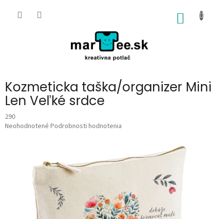
Prejsť
na
NÁKU
obsah
KOŠÍK
Kozmeticka taška/organizer Mini
Len Veľké srdce
290
Priemerné
Neohodnotené
Podrobnosti hodnotenia
hodnotenie
produktu
je
0,0
z
5
hviezdičiek.