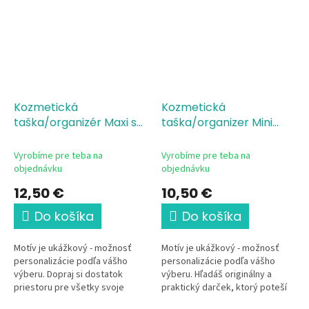
Kozmetická
Kozmetická
taška/organizér Maxi s
taška/organizer Mini
potlačou Kozmetický
Kozmetický set-čas
set-čas zažiariť
zažiariť
Vyrobíme pre teba na
Vyrobíme pre teba na
objednávku
objednávku
12,50 €
10,50 €
Do košíka
Do košíka
Motív je ukážkový - možnosť
Motív je ukážkový - možnosť
personalizácie podľa vášho
personalizácie podľa vášho
výberu. Dopraj si dostatok
výberu. Hľadáš originálny a
priestoru pre všetky svoje
praktický darček, ktorý poteší
obľúbené veci 💛 Táto štýlová
na prvý pohľad? Táto štýlová