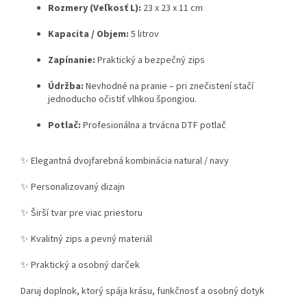
Rozmery (Veľkosť L):
23 x 23 x 11 cm
Kapacita / Objem:
5 litrov
Zapínanie:
Praktický a bezpečný zips
Údržba:
Nevhodné na pranie – pri znečistení stačí
jednoducho očistiť vlhkou špongiou.
Potlač:
Profesionálna a trvácna DTF potlač
✨
Elegantná dvojfarebná kombinácia natural / navy
✨
Personalizovaný dizajn
✨
Širší tvar pre viac priestoru
✨
Kvalitný zips a pevný materiál
✨
Praktický a osobný darček
Daruj doplnok, ktorý spája krásu, funkčnosť a osobný dotyk