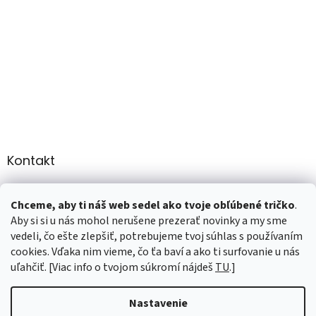
Kontakt
info
@
martee.sk
Chceme, aby ti náš web sedel ako tvoje obľúbené tričko
.
+421 907947783
Aby si si u nás mohol nerušene prezerať novinky a my sme
vedeli, čo ešte zlepšiť, potrebujeme tvoj súhlas s používaním
cookies. Vďaka nim vieme, čo ťa baví a ako ti surfovanie u nás
uľahčiť. [Viac info o tvojom súkromí nájdeš
TU
.]
Vytvoril Shoptet
Nastavenie