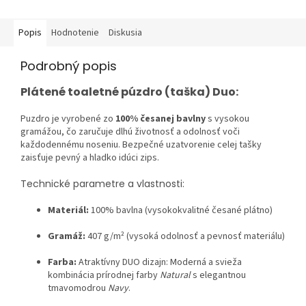
kozmetická taška s jemným...
kozmetická taška s jemným...
Popis
Hodnotenie
Diskusia
Podrobný popis
Plátené toaletné púzdro (taška) Duo:
Puzdro je vyrobené zo
100% česanej bavlny
s vysokou
gramážou, čo zaručuje dlhú životnosť a odolnosť voči
každodennému noseniu. Bezpečné uzatvorenie celej tašky
zaisťuje pevný a hladko idúci zips.
Technické parametre a vlastnosti:
Materiál:
100% bavlna (vysokokvalitné česané plátno)
Gramáž:
407 g/m² (vysoká odolnosť a pevnosť materiálu)
Farba:
Atraktívny DUO dizajn: Moderná a svieža
kombinácia prírodnej farby
Natural
s elegantnou
tmavomodrou
Navy
.