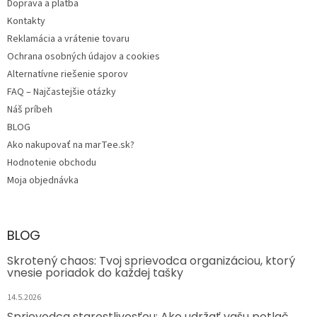
e
Doprava a platba
Kontakty
Reklamácia a vrátenie tovaru
Ochrana osobných údajov a cookies
Alternatívne riešenie sporov
FAQ – Najčastejšie otázky
Náš príbeh
BLOG
Ako nakupovať na marTee.sk?
Hodnotenie obchodu
Moja objednávka
BLOG
Skrotený chaos: Tvoj sprievodca organizáciou, ktorý
vnesie poriadok do každej tašky
14.5.2026
Sprievodca starostlivosťou: Ako udržať vašu potlač