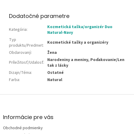
Dodatočné parametre
Kozmetická taška/organizér Duo
Kategória
:
Natural-Navy
Typ
Kozmetické tašky a organizéry
produktu/Predmet
:
Obdarovaný
:
Žena
Narodeniny a meniny, Poďakovanie/Len
Príležitosť/Udalosť
:
tak z lásky
Dizajn/Téma
:
Ostatné
Farba
:
Natural
Z
á
p
ä
Informácie pre vás
t
Obchodné podmienky
i