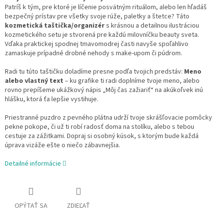
Patríš k tým, pre ktoré je líčenie posvätným rituálom, alebo len hľadáš
bezpečný prístav pre všetky svoje rúže, paletky a štetce? Táto
kozmetická taštička/organizér
s krásnou a detailnou ilustráciou
kozmetického setu je stvorená pre každú milovníčku beauty sveta.
Vďaka praktickej spodnej tmavomodrej časti navyše spoľahlivo
zamaskuje prípadné drobné nehody s make-upom či púdrom.
Radi tu túto taštičku doladíme presne podľa tvojich predstáv:
Meno
alebo vlastný text
– ku grafike ti radi doplníme tvoje meno, alebo
rovno prepíšeme ukážkový nápis „Môj čas zažiariť“ na akúkoľvek inú
hlášku, ktorá ťa lepšie vystihuje.
Priestranné puzdro z pevného plátna udrží tvoje skrášľovacie pomôcky
pekne pokope, či už ti robí radosť doma na stolíku, alebo s tebou
cestuje za zážitkami. Dopraj si osobný kúsok, s ktorým bude každá
úprava vizáže ešte o niečo zábavnejšia.
Detailné informácie
OPÝTAŤ SA
ZDIEĽAŤ