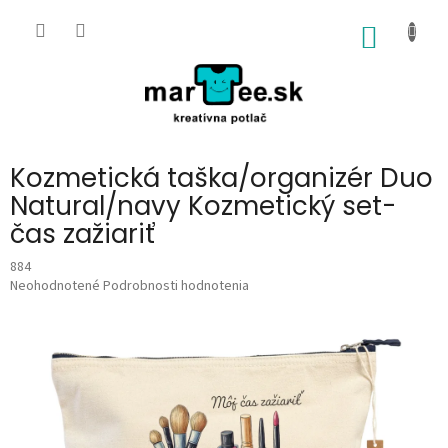
Prejsť
na
NÁKU
obsah
KOŠÍK
Kozmetická taška/organizér Duo
Natural/navy Kozmetický set-
čas zažiariť
884
Priemerné
Neohodnotené
Podrobnosti hodnotenia
hodnotenie
produktu
je
0,0
z
5
hviezdičiek.