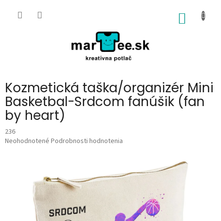
Prejsť
na
NÁKU
obsah
KOŠÍK
Kozmetická taška/organizér Mini
Basketbal-Srdcom fanúšik (fan
by heart)
236
Priemerné
Neohodnotené
Podrobnosti hodnotenia
hodnotenie
produktu
je
0,0
z
5
hviezdičiek.