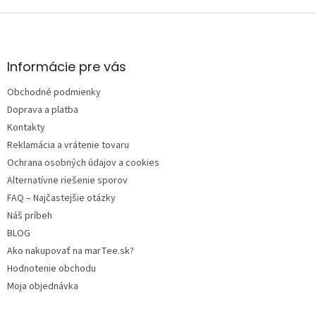
Z
á
p
ä
Informácie pre vás
t
Obchodné podmienky
i
e
Doprava a platba
Kontakty
Reklamácia a vrátenie tovaru
Ochrana osobných údajov a cookies
Alternatívne riešenie sporov
FAQ – Najčastejšie otázky
Náš príbeh
BLOG
Ako nakupovať na marTee.sk?
Hodnotenie obchodu
Moja objednávka