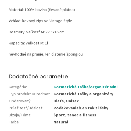
Materiál:
100% bavlna (česané plátno)
Vzhľad:
kovový zips vo Vintage štýle
Rozmery: veľkosť M: 22.5x16 cm
Kapacita: veľkosť M: 1l
nevhodné na pranie, len čistenie špongiou
Dodatočné parametre
Kategória
:
Kozmetická taška/organizér Mini
Typ produktu/Predmet
:
Kozmetické tašky a organizéry
Obdarovaný
:
Dieťa, Unisex
Príležitosť/Udalosť
:
Poďakovanie/Len tak z lásky
Dizajn/Téma
:
Šport, tanec a fitness
Farba
:
Natural