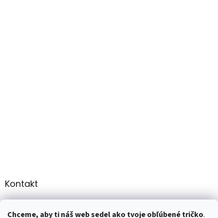
Kontakt
info
@
martee.sk
Chceme, aby ti náš web sedel ako tvoje obľúbené tričko
.
+421 907947783