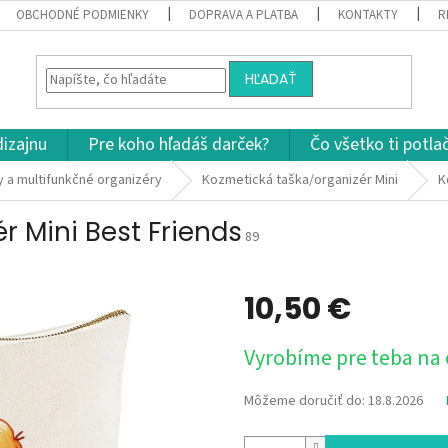
OBCHODNÉ PODMIENKY
DOPRAVA A PLATBA
KONTAKTY
R
HĽADAŤ
dizajnu
Pre koho hľadáš darček?
Čo všetko ti potla
 a multifunkčné organizéry
Kozmetická taška/organizér Mini
K
r Mini Best Friends
89
10,50 €
Jednotková
Vyrobíme pre teba na
cena:
Môžeme doručiť do:
18.8.2026