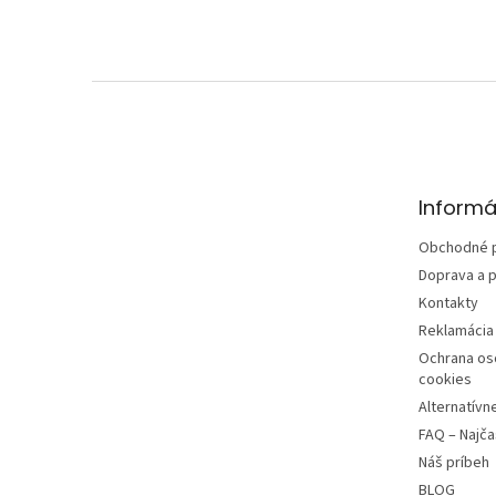
Z
á
p
ä
t
Informá
i
e
Obchodné 
Doprava a p
Kontakty
Reklamácia 
Ochrana os
cookies
Alternatívn
FAQ – Najča
Náš príbeh
BLOG