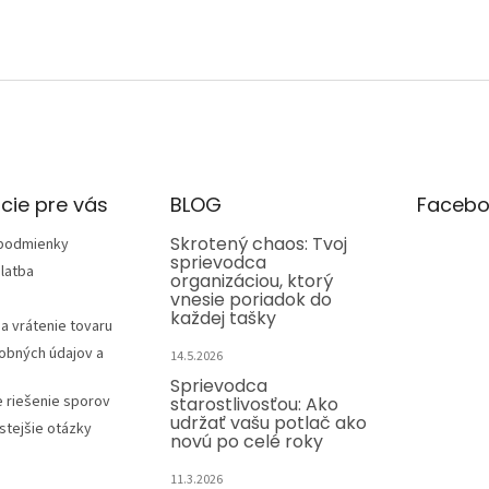
cie pre vás
BLOG
Facebo
Skrotený chaos: Tvoj
podmienky
sprievodca
latba
organizáciou, ktorý
vnesie poriadok do
každej tašky
a vrátenie tovaru
obných údajov a
14.5.2026
Sprievodca
e riešenie sporov
starostlivosťou: Ako
udržať vašu potlač ako
stejšie otázky
novú po celé roky
11.3.2026