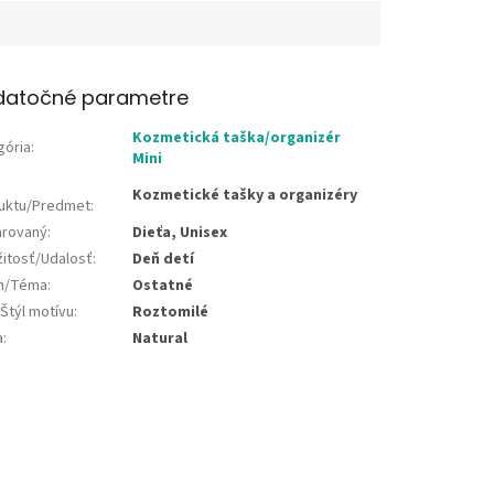
datočné parametre
Kozmetická taška/organizér
gória
:
Mini
Kozmetické tašky a organizéry
uktu/Predmet
:
rovaný
:
Dieťa, Unisex
žitosť/Udalosť
:
Deň detí
jn/Téma
:
Ostatné
Štýl motívu
:
Roztomilé
a
:
Natural