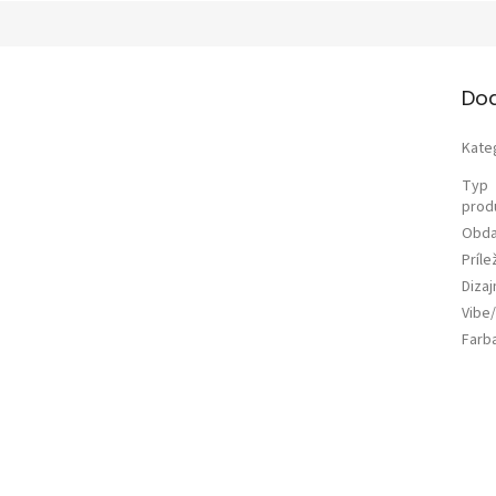
Do
Kate
Typ
prod
Obda
Príle
Diza
Vibe/
Farb