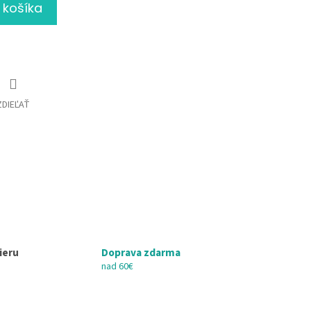
 košíka
ZDIEĽAŤ
ieru
Doprava zdarma
nad 60€