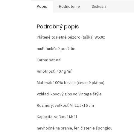
Popis
Hodnotenie
Diskusia
Podrobný popis
Plátené toaletné púzdro (taška) W530:
multifunkčné použitie
Farba: Natural
Hmotnosť:
407 g/m²
Materiál:
100% bavlna (česané plátno)
Vzhľad:
kovový zips vo Vintage štýle
Rozmery: veľkosť M: 22.5x16 cm
Kapacita: veľkosť M: 1l
nevhodné na pranie, len čistenie špongiou