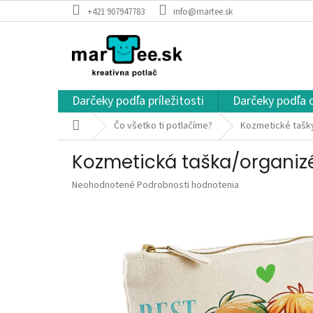
Prejsť
+421 907947783
info@martee.sk
na
obsah
Darčeky podľa príležitosti
Darčeky podľa 
Domov
Čo všetko ti potlačíme?
Kozmetické tašky
Kozmetická taška/organizé
Priemerné
Neohodnotené
Podrobnosti hodnotenia
hodnotenie
produktu
je
0,0
z
5
hviezdičiek.