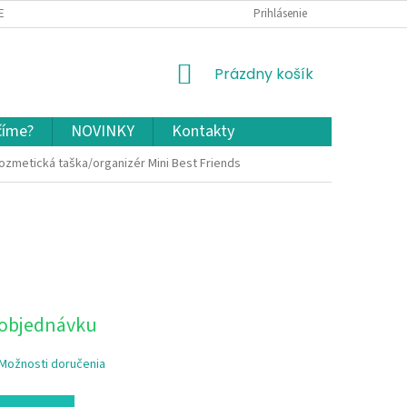
EKLAMÁCIA A VRÁTENIE TOVARU
OCHRANA OSOBNÝCH ÚDAJOV A COOKIES
Prihlásenie
NÁKUPNÝ
Prázdny košík
KOŠÍK
číme?
NOVINKY
Kontakty
ozmetická taška/organizér Mini Best Friends
 objednávku
Možnosti doručenia