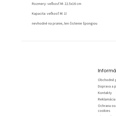
Rozmery: veľkosť M: 22.5x16 cm
Kapacita: veľkosť M: 1l
nevhodné na pranie, len čistenie špongiou
Z
á
p
ä
t
Informá
i
e
Obchodné 
Doprava a p
Kontakty
Reklamácia 
Ochrana os
cookies