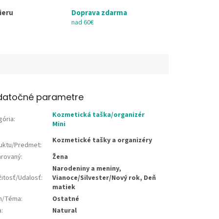
ieru
Doprava zdarma
nad 60€
datočné parametre
Kozmetická taška/organizér
gória
:
Mini
Kozmetické tašky a organizéry
uktu/Predmet
:
rovaný
:
Žena
Narodeniny a meniny,
žitosť/Udalosť
:
Vianoce/Silvester/Nový rok, Deň
matiek
jn/Téma
:
Ostatné
a
:
Natural