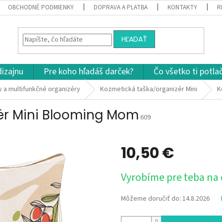
OBCHODNÉ PODMIENKY
DOPRAVA A PLATBA
KONTAKTY
R
HĽADAŤ
dizajnu
Pre koho hľadáš darček?
Čo všetko ti potla
 a multifunkčné organizéry
Kozmetická taška/organizér Mini
K
ér Mini Blooming Mom
609
10,50 €
Jednotková
Vyrobíme pre teba na
cena:
Môžeme doručiť do:
14.8.2026