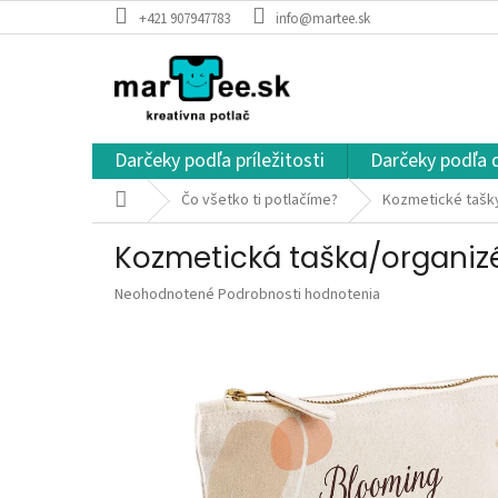
Prejsť
+421 907947783
info@martee.sk
na
obsah
Darčeky podľa príležitosti
Darčeky podľa 
Domov
Čo všetko ti potlačíme?
Kozmetické tašky
Kozmetická taška/organiz
Priemerné
Neohodnotené
Podrobnosti hodnotenia
hodnotenie
produktu
je
0,0
z
5
hviezdičiek.