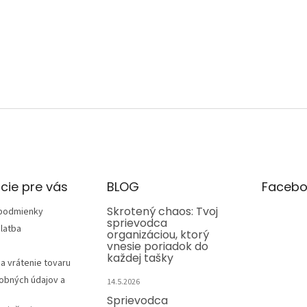
cie pre vás
BLOG
Facebo
Skrotený chaos: Tvoj
podmienky
sprievodca
latba
organizáciou, ktorý
vnesie poriadok do
každej tašky
a vrátenie tovaru
obných údajov a
14.5.2026
Sprievodca