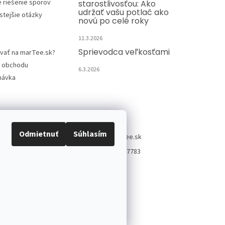
e riešenie sporov
starostlivosťou: Ako
udržať vašu potlač ako
stejšie otázky
novú po celé roky
11.3.2026
Sprievodca veľkosťami
vať na marTee.sk?
 obchodu
6.3.2026
návka
Kontakt
Odmietnuť
Súhlasím
info
@
martee.sk
+421 907947783