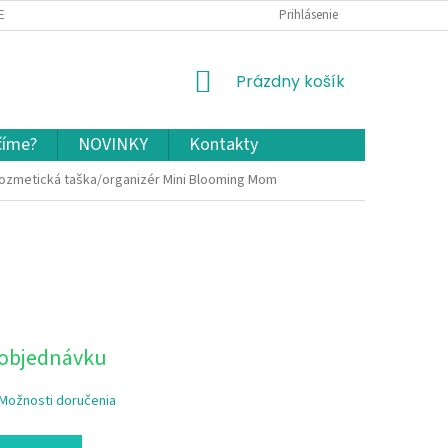
EKLAMÁCIA A VRÁTENIE TOVARU
OCHRANA OSOBNÝCH ÚDAJOV A COOKIES
Prihlásenie
NÁKUPNÝ
Prázdny košík
KOŠÍK
číme?
NOVINKY
Kontakty
ozmetická taška/organizér Mini Blooming Mom
 objednávku
Možnosti doručenia