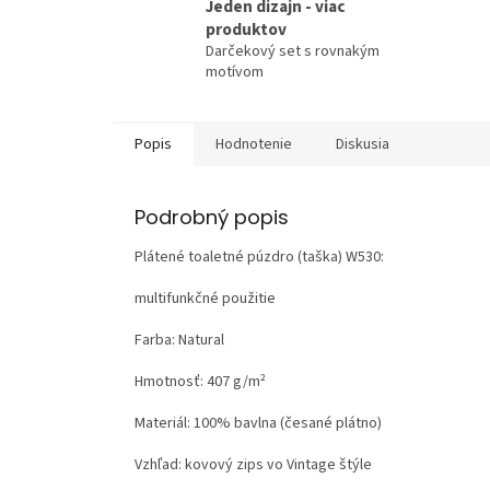
Jeden dizajn - viac
produktov
Darčekový set s rovnakým
motívom
Popis
Hodnotenie
Diskusia
Podrobný popis
Plátené toaletné púzdro (taška) W530:
multifunkčné použitie
Farba: Natural
Hmotnosť:
407 g/m²
Materiál:
100% bavlna (česané plátno)
Vzhľad:
kovový zips vo Vintage štýle