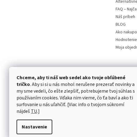
Alternatívn
FAQ – Najča
Náš príbeh
BLOG
Ako nakupo
Hodnotenie
Moja objed
Chceme, aby ti náš web sedel ako tvoje obľúbené
tričko
. Aby si si u nás mohol nerušene prezerať novinky a
my sme vedeli, čo ešte zlepšiť, potrebujeme tvoj súhlas s
používaním cookies. Vďaka nim vieme, čo ťa baví a ako ti
surfovanie u nás uľahčiť. [Viac info o tvojom súkromí
nájdeš
TU
.]
Nastavenie