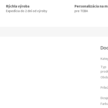
Rýchla výroba
Personalizácia na m
Expedícia do 2 dní od výroby
pre TEBA
Do
Kate
Typ
prod
Obda
Príle
Diza
Farb