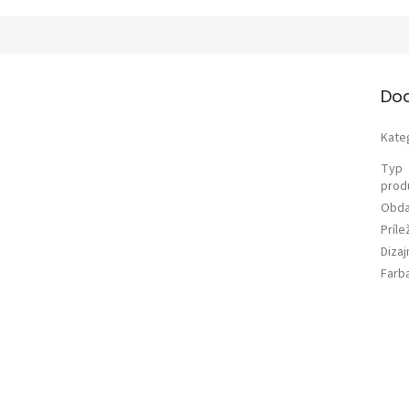
Do
Kate
Typ
prod
Obda
Príle
Diza
Farb