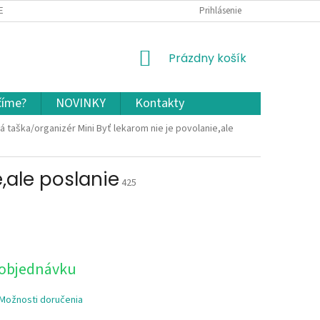
EKLAMÁCIA A VRÁTENIE TOVARU
OCHRANA OSOBNÝCH ÚDAJOV A COOKIES
Prihlásenie
NÁKUPNÝ
Prázdny košík
KOŠÍK
číme?
NOVINKY
Kontakty
 taška/organizér Mini Byť lekarom nie je povolanie,ale
,ale poslanie
425
 objednávku
Možnosti doručenia