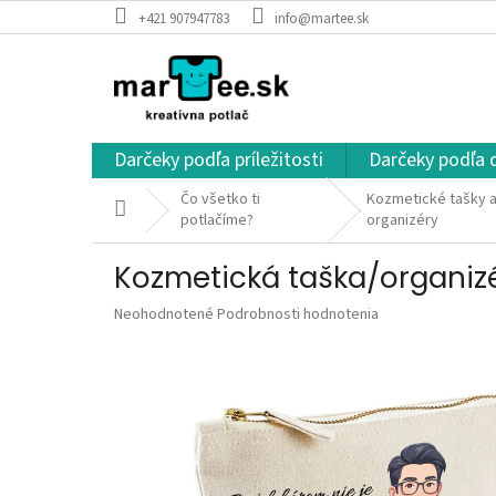
Prejsť
+421 907947783
info@martee.sk
na
obsah
Darčeky podľa príležitosti
Darčeky podľa 
Čo všetko ti
Kozmetické tašky a
Domov
potlačíme?
organizéry
Kozmetická taška/organizér
Priemerné
Neohodnotené
Podrobnosti hodnotenia
hodnotenie
produktu
je
0,0
z
5
hviezdičiek.