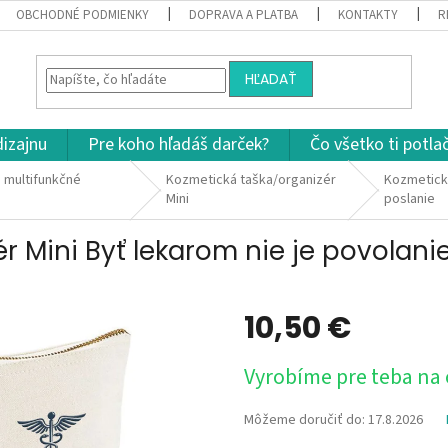
OBCHODNÉ PODMIENKY
DOPRAVA A PLATBA
KONTAKTY
R
HĽADAŤ
dizajnu
Pre koho hľadáš darček?
Čo všetko ti potla
 multifunkčné
Kozmetická taška/organizér
Kozmetická
Mini
poslanie
 Mini Byť lekarom nie je povolanie
10,50 €
Jednotková
Vyrobíme pre teba na
cena:
Môžeme doručiť do:
17.8.2026