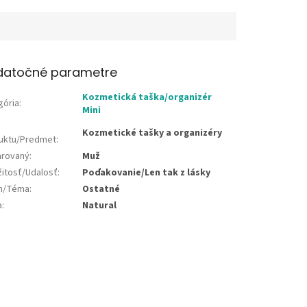
datočné parametre
Kozmetická taška/organizér
gória
:
Mini
Kozmetické tašky a organizéry
uktu/Predmet
:
rovaný
:
Muž
žitosť/Udalosť
:
Poďakovanie/Len tak z lásky
jn/Téma
:
Ostatné
a
:
Natural