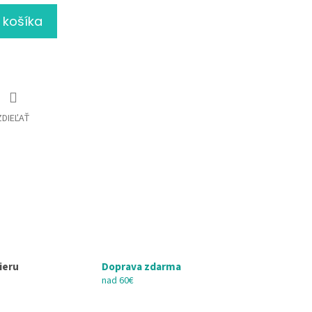
 košíka
ZDIEĽAŤ
ieru
Doprava zdarma
nad 60€