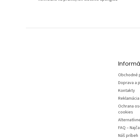
Z
á
p
ä
t
Informá
i
e
Obchodné 
Doprava a p
Kontakty
Reklamácia 
Ochrana os
cookies
Alternatívn
FAQ – Najča
Náš príbeh