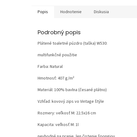
Popis
Hodnotenie
Diskusia
Podrobný popis
Plátené toaletné púzdro (taška) W530:
multifunkčné použitie
Farba: Natural
Hmotnosť:
407 g/m²
Materiál:
100% bavlna (česané plátno)
Vzhľad:
kovový zips vo Vintage štýle
Rozmery: veľkosť M: 22.5x16 cm
Kapacita: veľkosť M: 1l
nevhodné na pranie, len čistenie špongiou