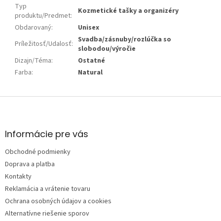
Typ
Kozmetické tašky a organizéry
produktu/Predmet
:
Obdarovaný
:
Unisex
Svadba/zásnuby/rozlúčka so
Príležitosť/Udalosť
:
slobodou/výročie
Dizajn/Téma
:
Ostatné
Farba
:
Natural
Z
á
p
ä
Informácie pre vás
t
Obchodné podmienky
i
e
Doprava a platba
Kontakty
Reklamácia a vrátenie tovaru
Ochrana osobných údajov a cookies
Alternatívne riešenie sporov