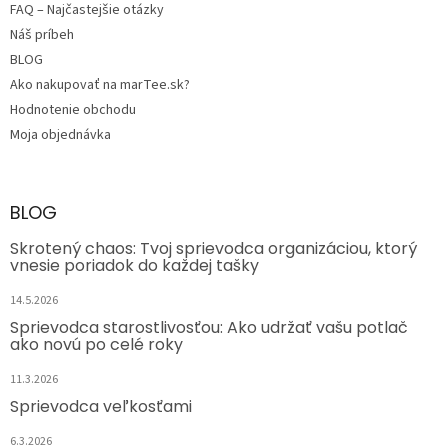
FAQ – Najčastejšie otázky
Náš príbeh
BLOG
Ako nakupovať na marTee.sk?
Hodnotenie obchodu
Moja objednávka
BLOG
Skrotený chaos: Tvoj sprievodca organizáciou, ktorý
vnesie poriadok do každej tašky
14.5.2026
Sprievodca starostlivosťou: Ako udržať vašu potlač
ako novú po celé roky
11.3.2026
Sprievodca veľkosťami
6.3.2026