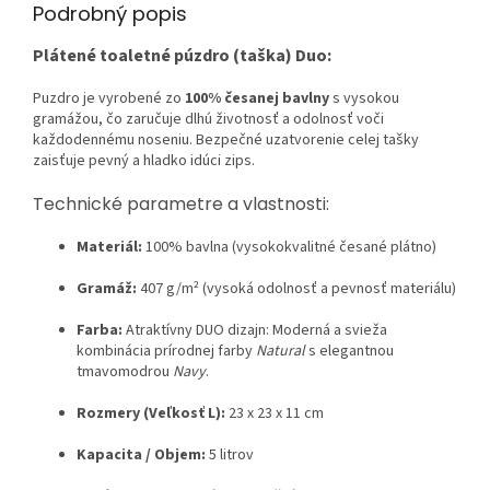
Podrobný popis
Plátené toaletné púzdro (taška) Duo:
Puzdro je vyrobené zo
100% česanej bavlny
s vysokou
gramážou, čo zaručuje dlhú životnosť a odolnosť voči
každodennému noseniu. Bezpečné uzatvorenie celej tašky
zaisťuje pevný a hladko idúci zips.
Technické parametre a vlastnosti:
Materiál:
100% bavlna (vysokokvalitné česané plátno)
Gramáž:
407 g/m² (vysoká odolnosť a pevnosť materiálu)
Farba:
Atraktívny DUO dizajn: Moderná a svieža
kombinácia prírodnej farby
Natural
s elegantnou
tmavomodrou
Navy
.
Rozmery (Veľkosť L):
23 x 23 x 11 cm
Kapacita / Objem:
5 litrov