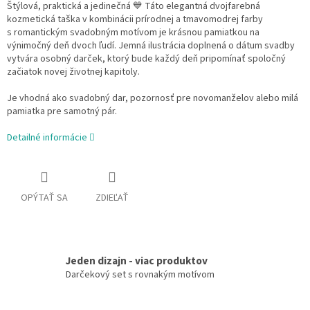
Štýlová, praktická a jedinečná 💙 Táto elegantná dvojfarebná
kozmetická taška v kombinácii prírodnej a tmavomodrej farby
s
romantickým svadobným motívom je krásnou pamiatkou na
výnimočný deň dvoch ľudí. Jemná ilustrácia doplnená o dátum svadby
vytvára osobný darček, ktorý bude každý deň pripomínať spoločný
začiatok novej životnej kapitoly.
Je vhodná ako svadobný dar, pozornosť pre novomanželov alebo milá
pamiatka pre samotný pár.
Detailné informácie
OPÝTAŤ SA
ZDIEĽAŤ
Jeden dizajn - viac produktov
Darčekový set s rovnakým motívom