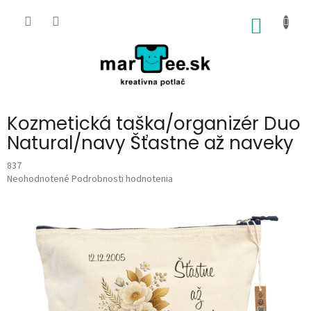
Prejsť
na
NÁKU
obsah
KOŠÍK
Kozmetická taška/organizér Duo
Natural/navy Šťastne až naveky
837
Priemerné
Neohodnotené
Podrobnosti hodnotenia
hodnotenie
produktu
je
0,0
z
5
hviezdičiek.