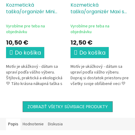
Kozmetická
Kozmetická
taška/organizér Mini
taška/organizér Maxi s
Šťastne až naveky
potlačou Šťastne až
naveky
Vyrobíme pre teba na
Vyrobíme pre teba na
objednávku
objednávku
10,50 €
12,50 €
Do košíka
Do košíka
Motív je ukážkový - dátum sa
Motív je ukážkový - dátum sa
upraví podľa vášho výberu.
upraví podľa vášho výberu.
Štýlová, praktická a ekologická
Dopraj si dostatok priestoru pre
💛 Táto krásna nákupná taška s
všetky svoje obľúbené veci 💛
romantickým svadobným
Táto elegantná kozmetická
motívom je krásnou...
taška s rozšíreným dnom...
ZOBRAZIŤ VŠETKY SÚVISIACE PRODUKTY
Popis
Hodnotenie
Diskusia