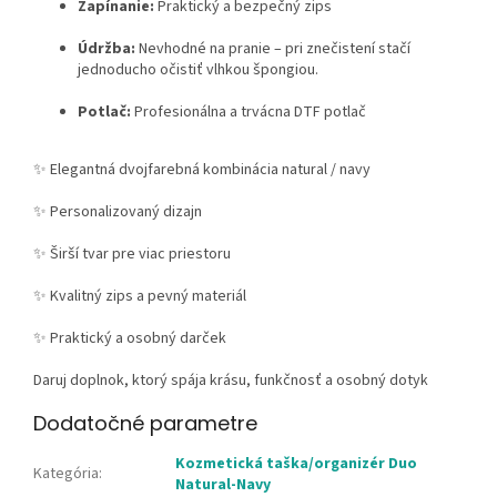
Zapínanie:
Praktický a bezpečný zips
Údržba:
Nevhodné na pranie – pri znečistení stačí
jednoducho očistiť vlhkou špongiou.
Potlač:
Profesionálna a trvácna DTF potlač
✨
Elegantná dvojfarebná kombinácia natural / navy
✨
Personalizovaný dizajn
✨
Širší tvar pre viac priestoru
✨
Kvalitný zips a pevný materiál
✨
Praktický a osobný darček
Daruj doplnok, ktorý spája krásu, funkčnosť a osobný dotyk
Dodatočné parametre
Kozmetická taška/organizér Duo
Kategória
:
Natural-Navy