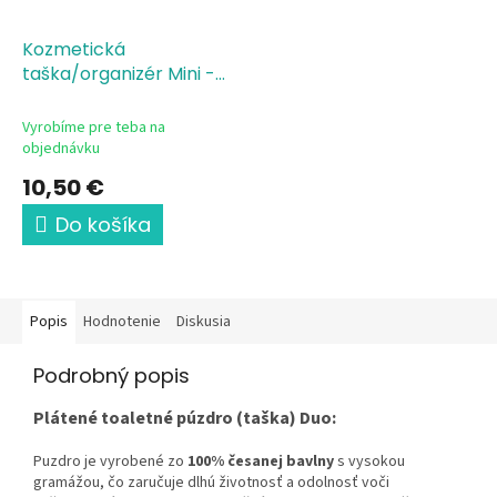
Kozmetická
taška/organizér Mini -
Vitality Kit/Balíček
vitality
Vyrobíme pre teba na
objednávku
10,50 €
Do košíka
Popis
Hodnotenie
Diskusia
Podrobný popis
P
látené toaletné púzdro (taška) Duo:
Puzdro je vyrobené zo
100% česanej bavlny
s vysokou
gramážou, čo zaručuje dlhú životnosť a odolnosť voči