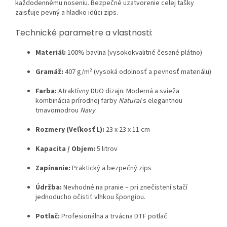
každodennému noseniu. Bezpečné uzatvorenie celej tašky
zaisťuje pevný a hladko idúci zips.
Technické parametre a vlastnosti:
Materiál:
100% bavlna (vysokokvalitné česané plátno)
Gramáž:
407 g/m² (vysoká odolnosť a pevnosť materiálu)
Farba:
Atraktívny DUO dizajn: Moderná a svieža
kombinácia prírodnej farby
Natural
s elegantnou
tmavomodrou
Navy
.
Rozmery (Veľkosť L):
23 x 23 x 11 cm
Kapacita / Objem:
5 litrov
Zapínanie:
Praktický a bezpečný zips
Údržba:
Nevhodné na pranie – pri znečistení stačí
jednoducho očistiť vlhkou špongiou.
Potlač:
Profesionálna a trvácna DTF potlač