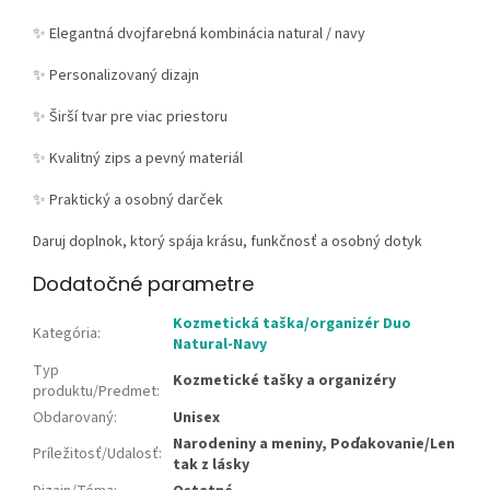
✨
Elegantná dvojfarebná kombinácia natural / navy
✨
Personalizovaný dizajn
✨
Širší tvar pre viac priestoru
✨
Kvalitný zips a pevný materiál
✨
Praktický a osobný darček
Daruj doplnok, ktorý spája krásu, funkčnosť a osobný dotyk
Dodatočné parametre
Kozmetická taška/organizér Duo
Kategória
:
Natural-Navy
Typ
Kozmetické tašky a organizéry
produktu/Predmet
:
Obdarovaný
:
Unisex
Narodeniny a meniny, Poďakovanie/Len
Príležitosť/Udalosť
:
tak z lásky