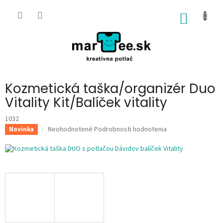
Prejsť
na
NÁKU
obsah
KOŠÍK
Kozmetická taška/organizér Duo
Vitality Kit/Balíček vitality
1032
Priemerné
Neohodnotené
Podrobnosti hodnotenia
Novinka
hodnotenie
produktu
je
0,0
z
5
hviezdičiek.