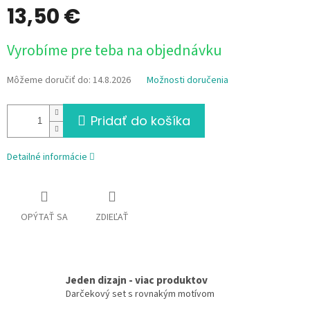
13,50 €
Jednotková
Vyrobíme pre teba na objednávku
cena:
Môžeme doručiť do:
14.8.2026
Možnosti doručenia
Pridať do košíka
Detailné informácie
OPÝTAŤ SA
ZDIEĽAŤ
Jeden dizajn - viac produktov
Darčekový set s rovnakým motívom