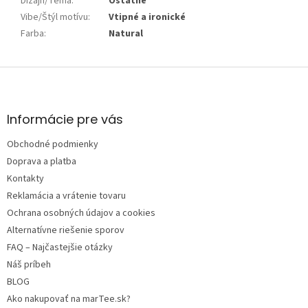
Dizajn/Téma
:
Ostatné
Vibe/Štýl motívu
:
Vtipné a ironické
Farba
:
Natural
Z
á
p
ä
Informácie pre vás
t
Obchodné podmienky
i
e
Doprava a platba
Kontakty
Reklamácia a vrátenie tovaru
Ochrana osobných údajov a cookies
Alternatívne riešenie sporov
FAQ – Najčastejšie otázky
Náš príbeh
BLOG
Ako nakupovať na marTee.sk?