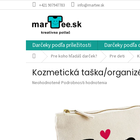
Prejsť
+421 907947783
info@martee.sk
na
obsah
Darčeky podľa príležitosti
Darčeky podľa 
Domov
Pre koho hľadáš darček?
Pre deti
K
Kozmetická taška/organizé
Priemerné
Neohodnotené
Podrobnosti hodnotenia
hodnotenie
produktu
je
0,0
z
5
hviezdičiek.