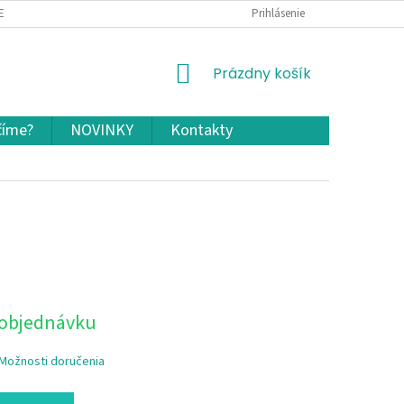
EKLAMÁCIA A VRÁTENIE TOVARU
OCHRANA OSOBNÝCH ÚDAJOV A COOKIES
Prihlásenie
NÁKUPNÝ
Prázdny košík
KOŠÍK
číme?
NOVINKY
Kontakty
 objednávku
Možnosti doručenia