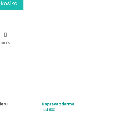
 košíka
ZDIEĽAŤ
ieru
Doprava zdarma
nad 60€