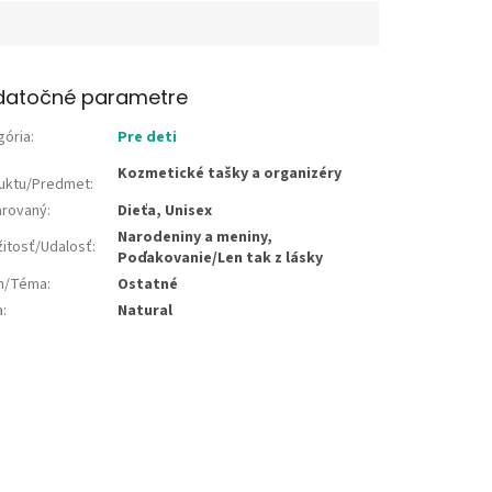
datočné parametre
gória
:
Pre deti
Kozmetické tašky a organizéry
uktu/Predmet
:
rovaný
:
Dieťa, Unisex
Narodeniny a meniny,
žitosť/Udalosť
:
Poďakovanie/Len tak z lásky
jn/Téma
:
Ostatné
a
:
Natural