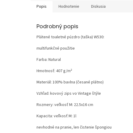
Popis
Hodnotenie
Diskusia
Podrobný popis
Plátené toaletné púzdro (taška) W530:
multifunkčné použitie
Farba: Natural
Hmotnosť:
407 g/m²
Materiál:
100% bavlna (česané plátno)
Vzhľad:
kovový zips vo Vintage štýle
Rozmery: veľkosť M: 22.5x16 cm
Kapacita: veľkosť M: 1l
nevhodné na pranie, len čistenie špongiou