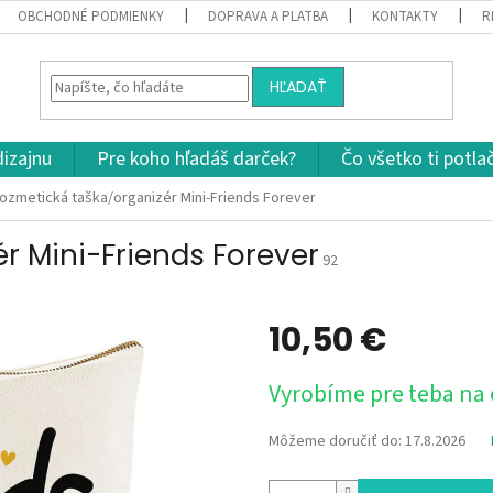
OBCHODNÉ PODMIENKY
DOPRAVA A PLATBA
KONTAKTY
R
HĽADAŤ
dizajnu
Pre koho hľadáš darček?
Čo všetko ti potla
ozmetická taška/organizér Mini-Friends Forever
r Mini-Friends Forever
92
10,50 €
Jednotková
Vyrobíme pre teba na
cena:
Môžeme doručiť do:
17.8.2026