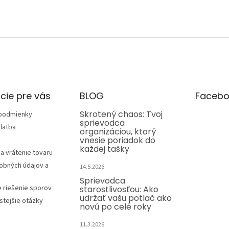
cie pre vás
BLOG
Facebo
Skrotený chaos: Tvoj
podmienky
sprievodca
latba
organizáciou, ktorý
vnesie poriadok do
každej tašky
a vrátenie tovaru
obných údajov a
14.5.2026
Sprievodca
e riešenie sporov
starostlivosťou: Ako
udržať vašu potlač ako
stejšie otázky
novú po celé roky
11.3.2026