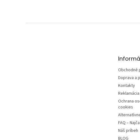
Z
á
p
ä
t
Informá
i
e
Obchodné 
Doprava a p
Kontakty
Reklamácia 
Ochrana os
cookies
Alternatívn
FAQ – Najča
Náš príbeh
BLOG