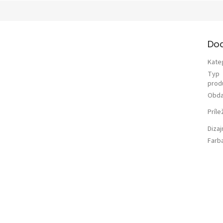
Do
Kate
Typ
prod
Obda
Príle
Diza
Farb