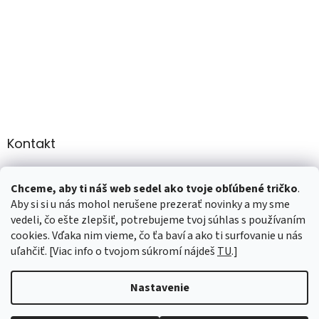
Kontakt
info
@
martee.sk
Chceme, aby ti náš web sedel ako tvoje obľúbené tričko
.
+421 907947783
Aby si si u nás mohol nerušene prezerať novinky a my sme
vedeli, čo ešte zlepšiť, potrebujeme tvoj súhlas s používaním
cookies. Vďaka nim vieme, čo ťa baví a ako ti surfovanie u nás
uľahčiť. [Viac info o tvojom súkromí nájdeš
TU
.]
Vytvoril Shoptet
Nastavenie
Copyright 2026
marTee.sk
. Všetky práva vyhradené.
Upraviť