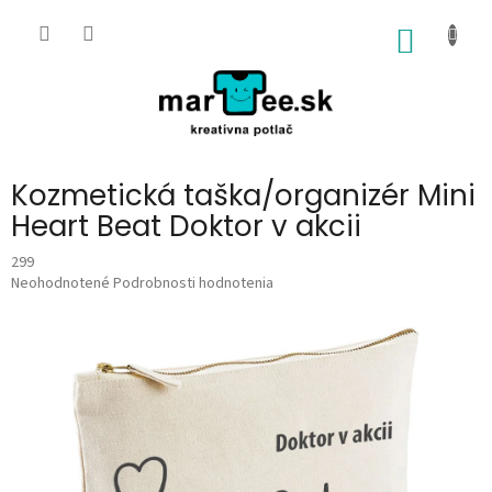
Prejsť
na
NÁKU
obsah
KOŠÍK
Kozmetická taška/organizér Mini
Heart Beat Doktor v akcii
299
Priemerné
Neohodnotené
Podrobnosti hodnotenia
hodnotenie
produktu
je
0,0
z
5
hviezdičiek.