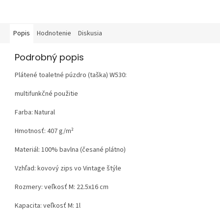
Popis
Hodnotenie
Diskusia
Podrobný popis
Plátené toaletné púzdro (taška) W530:
multifunkčné použitie
Farba: Natural
Hmotnosť:
407 g/m²
Materiál:
100% bavlna (česané plátno)
Vzhľad:
kovový zips vo Vintage štýle
Rozmery: veľkosť M: 22.5x16 cm
Kapacita: veľkosť M: 1l