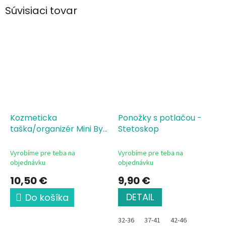
Súvisiaci tovar
Kozmeticka
Ponožky s potlačou -
taška/organizér Mini Byť
Stetoskop
lekárom nie je povolanie
Mudr žena
Vyrobíme pre teba na
Vyrobíme pre teba na
objednávku
objednávku
10,50 €
9,90 €
DETAIL
Do košíka
32-36
37-41
42-46