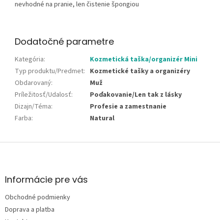
nevhodné na pranie, len čistenie špongiou
Dodatočné parametre
Kategória
:
Kozmetická taška/organizér Mini
Typ produktu/Predmet
:
Kozmetické tašky a organizéry
Obdarovaný
:
Muž
Príležitosť/Udalosť
:
Poďakovanie/Len tak z lásky
Dizajn/Téma
:
Profesie a zamestnanie
Farba
:
Natural
Z
á
p
ä
Informácie pre vás
t
Obchodné podmienky
i
e
Doprava a platba