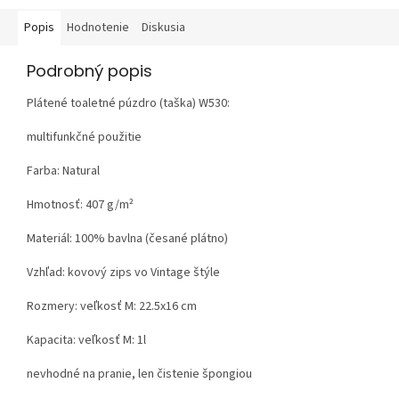
Popis
Hodnotenie
Diskusia
Podrobný popis
Plátené toaletné púzdro (taška) W530:
multifunkčné použitie
Farba: Natural
Hmotnosť:
407 g/m²
Materiál:
100% bavlna (česané plátno)
Vzhľad:
kovový zips vo Vintage štýle
Rozmery: veľkosť M: 22.5x16 cm
Kapacita: veľkosť M: 1l
nevhodné na pranie, len čistenie špongiou