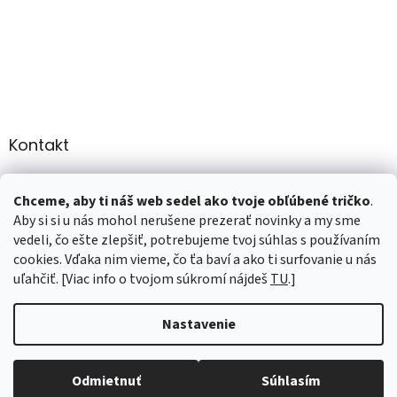
Kontakt
info
@
martee.sk
Chceme, aby ti náš web sedel ako tvoje obľúbené tričko
.
+421 907947783
Aby si si u nás mohol nerušene prezerať novinky a my sme
vedeli, čo ešte zlepšiť, potrebujeme tvoj súhlas s používaním
cookies. Vďaka nim vieme, čo ťa baví a ako ti surfovanie u nás
uľahčiť. [Viac info o tvojom súkromí nájdeš
TU
.]
Vytvoril Shoptet
Nastavenie
Copyright 2026
marTee.sk
. Všetky práva vyhradené.
Upraviť
Odmietnuť
Súhlasím
nastavenie cookies