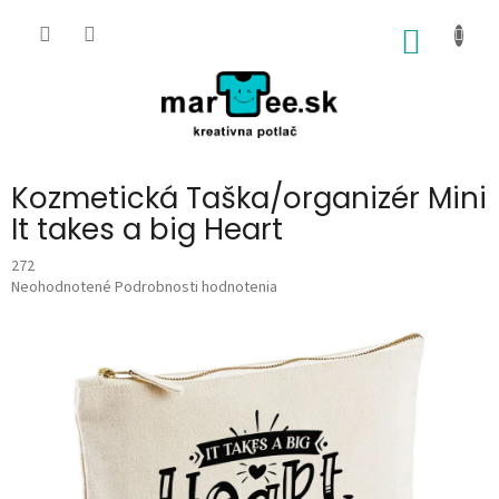
Prejsť
na
NÁKU
obsah
KOŠÍK
Kozmetická Taška/organizér Mini
It takes a big Heart
272
Priemerné
Neohodnotené
Podrobnosti hodnotenia
hodnotenie
produktu
je
0,0
z
5
hviezdičiek.