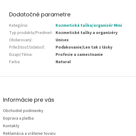
Dodatočné parametre
Kategória
:
Kozmetická taška/organizér Mini
Typ produktu/Predmet
:
Kozmetické tašky a organizéry
Obdarovaný
:
Unisex
Príležitosť/Udalosť
:
Poďakovanie/Len tak z lásky
Dizajn/Téma
:
Profesie a zamestnanie
Farba
:
Natural
Z
á
p
ä
Informácie pre vás
t
Obchodné podmienky
i
e
Doprava a platba
Kontakty
Reklamácia a vrátenie tovaru