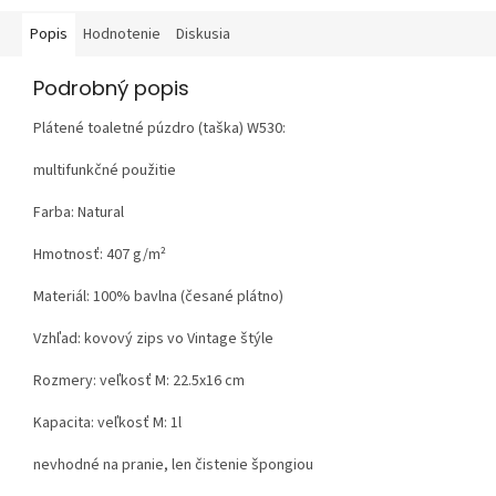
Popis
Hodnotenie
Diskusia
Podrobný popis
Plátené toaletné púzdro (taška) W530:
multifunkčné použitie
Farba: Natural
Hmotnosť:
407 g/m²
Materiál:
100% bavlna (česané plátno)
Vzhľad:
kovový zips vo Vintage štýle
Rozmery: veľkosť M: 22.5x16 cm
Kapacita: veľkosť M: 1l
nevhodné na pranie, len čistenie špongiou