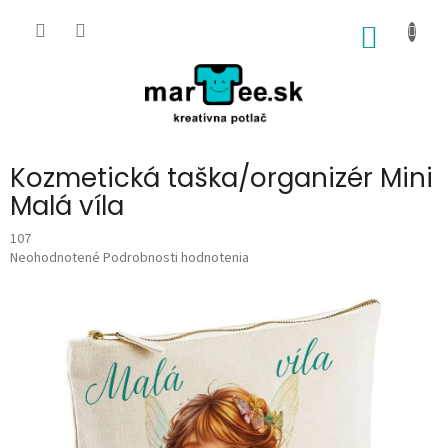
Prejsť
na
NÁKU
obsah
KOŠÍK
Kozmetická taška/organizér Mini
Malá víla
107
Priemerné
Neohodnotené
Podrobnosti hodnotenia
hodnotenie
produktu
je
0,0
z
5
hviezdičiek.