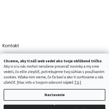
Kontakt
info
@
martee.sk
Chceme, aby ti náš web sedel ako tvoje obľúbené tričko
.
+421 907947783
Aby si si u nás mohol nerušene prezerať novinky a my sme
vedeli, čo ešte zlepšiť, potrebujeme tvoj súhlas s používaním
cookies. Vďaka nim vieme, čo ťa baví a ako ti surfovanie u nás
uľahčiť. [Viac info o tvojom súkromí nájdeš
TU
.]
Vytvoril Shoptet
Nastavenie
Copyright 2026
marTee.sk
. Všetky práva vyhradené.
Upraviť