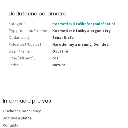
Dodatočné parametre
Kategória
:
Kozmetická taška/organizér Mini
Typ produktu/Predmet
:
Kozmetické tašky a organizéry
Obdarovaný
:
Žena, Dieťa
Príležitosť/Udalosť
:
Narodeniny a meniny, Deň detí
Dizajn/Téma
:
Ostatné
Vibe/Štýl motívu
:
roz
Farba
:
Natural
Z
á
p
ä
Informácie pre vás
t
Obchodné podmienky
i
e
Doprava a platba
Kontakty