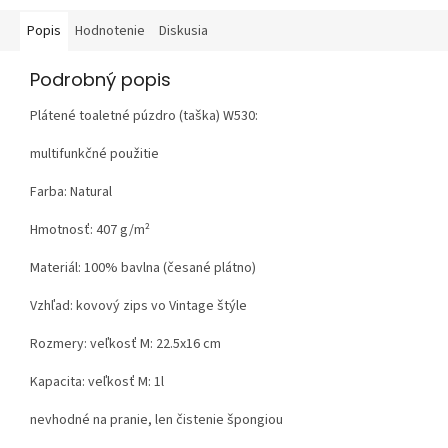
Popis
Hodnotenie
Diskusia
Podrobný popis
Plátené toaletné púzdro (taška) W530:
multifunkčné použitie
Farba: Natural
Hmotnosť:
407 g/m²
Materiál:
100% bavlna (česané plátno)
Vzhľad:
kovový zips vo Vintage štýle
Rozmery: veľkosť M: 22.5x16 cm
Kapacita: veľkosť M: 1l
nevhodné na pranie, len čistenie špongiou