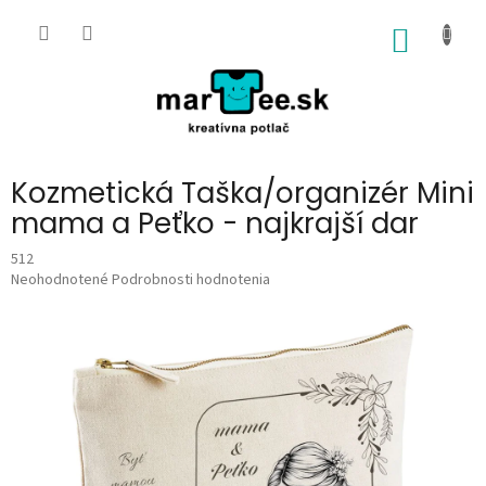
Prejsť
na
NÁKU
obsah
KOŠÍK
Kozmetická Taška/organizér Mini
mama a Peťko - najkrajší dar
512
Priemerné
Neohodnotené
Podrobnosti hodnotenia
hodnotenie
produktu
je
0,0
z
5
hviezdičiek.