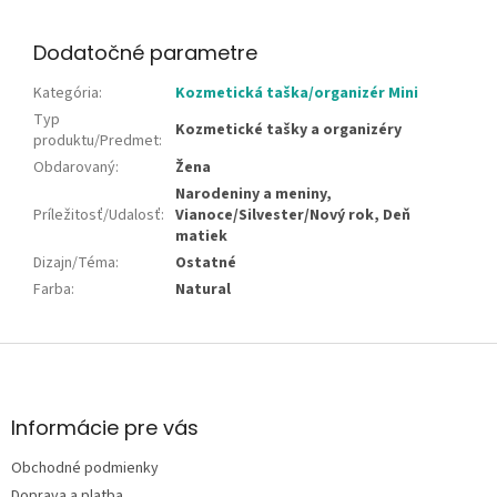
Dodatočné parametre
Kategória
:
Kozmetická taška/organizér Mini
Typ
Kozmetické tašky a organizéry
produktu/Predmet
:
Obdarovaný
:
Žena
Narodeniny a meniny,
Príležitosť/Udalosť
:
Vianoce/Silvester/Nový rok, Deň
matiek
Dizajn/Téma
:
Ostatné
Farba
:
Natural
Z
á
p
ä
Informácie pre vás
t
Obchodné podmienky
i
Doprava a platba