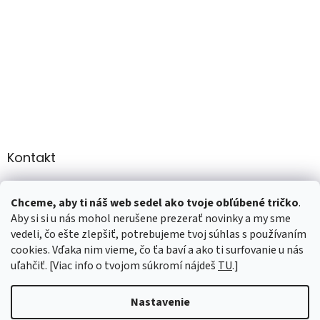
Kontakt
info
@
martee.sk
Chceme, aby ti náš web sedel ako tvoje obľúbené tričko
.
+421 907947783
Aby si si u nás mohol nerušene prezerať novinky a my sme
vedeli, čo ešte zlepšiť, potrebujeme tvoj súhlas s používaním
cookies. Vďaka nim vieme, čo ťa baví a ako ti surfovanie u nás
uľahčiť. [Viac info o tvojom súkromí nájdeš
TU
.]
Vytvoril Shoptet
Nastavenie