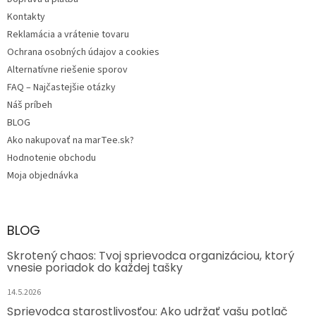
e
Kontakty
Reklamácia a vrátenie tovaru
Ochrana osobných údajov a cookies
Alternatívne riešenie sporov
FAQ – Najčastejšie otázky
Náš príbeh
BLOG
Ako nakupovať na marTee.sk?
Hodnotenie obchodu
Moja objednávka
BLOG
Skrotený chaos: Tvoj sprievodca organizáciou, ktorý
vnesie poriadok do každej tašky
14.5.2026
Sprievodca starostlivosťou: Ako udržať vašu potlač