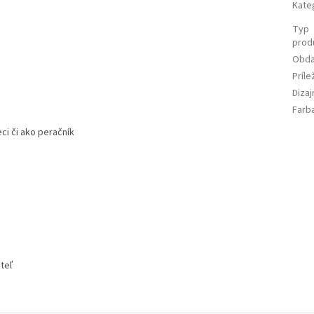
Kate
Typ
prod
Obda
Príle
Diza
Farb
i či ako peračník
iteľ