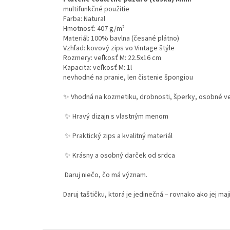
multifunkčné použitie
Farba: Natural
Hmotnosť: 407 g/m²
Materiál: 100% bavlna (česané plátno)
Vzhľad: kovový zips vo Vintage štýle
Rozmery: veľkosť M: 22.5x16 cm
Kapacita: veľkosť M: 1l
nevhodné na pranie, len čistenie špongiou
✨ Vhodná na kozmetiku, drobnosti, šperky, osobné vec
✨ Hravý dizajn s vlastným menom
✨ Praktický zips a kvalitný materiál
✨ Krásny a osobný darček od srdca
Daruj niečo, čo má význam.
Daruj taštičku, ktorá je jedinečná – rovnako ako jej maj