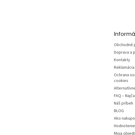
Z
á
p
ä
t
Informá
i
e
Obchodné 
Doprava a p
Kontakty
Reklamácia 
Ochrana os
cookies
Alternatívn
FAQ – Najča
Náš príbeh
BLOG
Ako nakupo
Hodnotenie
Moja objed