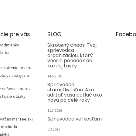
cie pre vás
BLOG
Facebo
Skrotený chaos: Tvoj
podmienky
sprievodca
latba
organizáciou, ktorý
vnesie poriadok do
každej tašky
a vrátenie tovaru
obných údajov a
14.5.2026
Sprievodca
e riešenie sporov
starostlivosťou: Ako
udržať vašu potlač ako
stejšie otázky
novú po celé roky
11.3.2026
Sprievodca veľkosťami
vať na marTee.sk?
 obchodu
6.3.2026
návka