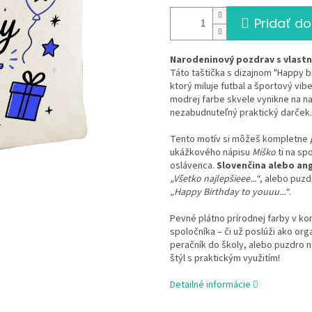
Pridať do
Narodeninový pozdrav s vlast
Táto taštička s dizajnom "Happy 
ktorý miluje futbal a športový vib
modrej farbe skvele vynikne na n
nezabudnuteľný praktický darček.
Tento motív si môžeš kompletne
ukážkového nápisu
Miško
ti na sp
oslávenca.
Slovenčina alebo ang
„Všetko najlepšieee...“
, alebo puz
„Happy Birthday to youuu...“
.
Pevné plátno prírodnej farby v kom
spoločníka – či už poslúži ako org
peračník do školy, alebo puzdro na
štýl s praktickým využitím!
Detailné informácie