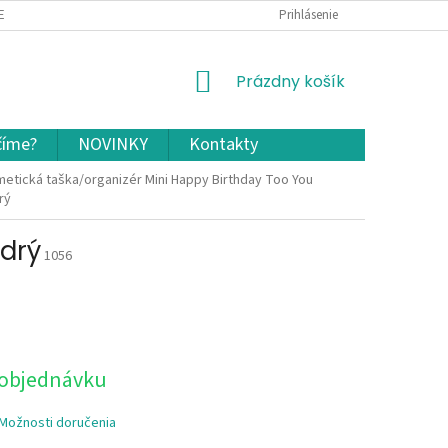
EKLAMÁCIA A VRÁTENIE TOVARU
OCHRANA OSOBNÝCH ÚDAJOV A COOKIES
Prihlásenie
NÁKUPNÝ
Prázdny košík
KOŠÍK
číme?
NOVINKY
Kontakty
etická taška/organizér Mini Happy Birthday Too You
rý
drý
1056
 objednávku
Možnosti doručenia