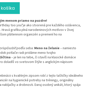
 košíka
ným menom priamo na puzdre!
birthday too you"je ako stvorená pre každého oslávenca,
e. Hravá grafika plná narodeninových motívov v živej
ašom plátennom organizéri a premení ho na
prispôsobiť
podľa seba:
Meno na želanie
– namiesto
odok potlače radi pridáme meno tvojho
ličtina
– je len na tebe, či stavíš na klasické domáce
dro doladíš vo svetovom štýle s anglickým nápisom
binácii s kvalitným zipsom robí z tejto taštičky ideálneho
anizér na hygienické potreby na tréningy, originálny
 nabíjačky a drobnosti. Daruj osobný unikát, ktorý spája