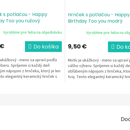
k s potlačou - Happy
Hrnček s potlačou - Happy
ay Too you ružový
Birthday Too you modrý
Vyrobíme pre teba na objednávku
Vyrobíme pre teba na ob
 €
9,50 €
Do košíka
Do k
 ukážkový - meno sa upraví podľa
Motív je ukážkový - meno sa upraví
beru. Spríjemni si každý deň
vášho výberu. Spríjemni si každý d
m nápojom z hrnčeka, ktorý je len
obľúbeným nápojom z hrnčeka, ktorý
nto elegantný keramický hrnček s
tvoj. Tento elegantný keramický hr
"Všetko...
motívom "Všetko...
Do