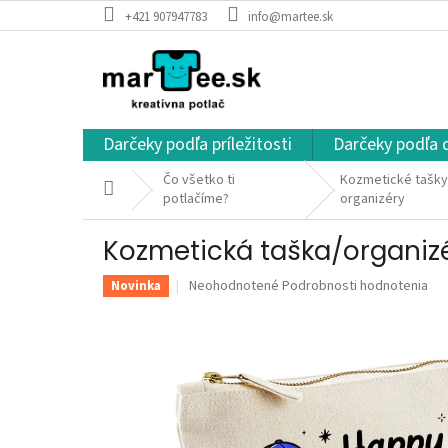
Prejsť
+421 907947783
info@martee.sk
na
obsah
Darčeky podľa príležitosti
Darčeky podľa 
Čo všetko ti
Kozmetické tašky
Domov
potlačíme?
organizéry
Kozmetická taška/organiz
Priemerné
Neohodnotené
Podrobnosti hodnotenia
Novinka
hodnotenie
produktu
je
0,0
z
5
hviezdičiek.