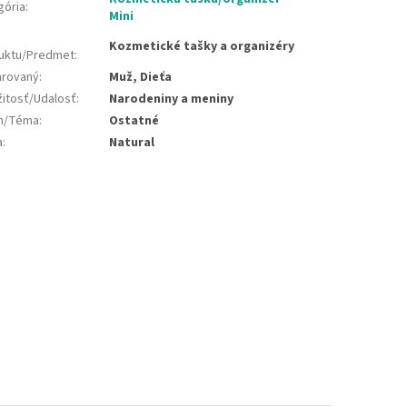
gória
:
Mini
Kozmetické tašky a organizéry
uktu/Predmet
:
rovaný
:
Muž, Dieťa
žitosť/Udalosť
:
Narodeniny a meniny
jn/Téma
:
Ostatné
a
:
Natural