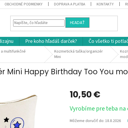
OBCHODNÉ PODMIENKY
DOPRAVA A PLATBA
KONTAKTY
R
HĽADAŤ
dizajnu
Pre koho hľadáš darček?
Čo všetko ti potla
 a multifunkčné
Kozmetická taška/organizér
Kozm
Mini
mod
ér Mini Happy Birthday Too You mo
10,50 €
Jednotková
Vyrobíme pre teba na
cena:
Môžeme doručiť do:
18.8.2026