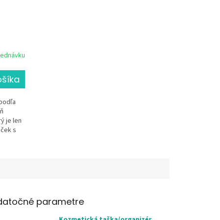
jednávku
ošíka
 podľa
eň
 je len
nček s
datočné parametre
Kozmetická taška/organizér