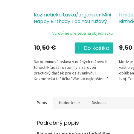
Kozmetická taška/organizér Mini
Hrnče
Happy Birthday Too You ružový
Birthd
Vyrobíme pre teba na objednávku
10,50 €
9,50
Do košíka
Narodeninová oslava v nežných ružových
Motív je
tónoch!Hľadáš roztomilý a zároveň
vášho vý
praktický darček pre oslávenkyňu?
obľúbený
Kozmetická taštička "Všetko najlepšiee..."
tvoj. Te
prináša hravý narodeninový...
motívom 
Popis
Hodnotenie
Diskusia
Podrobný popis
Plátené toaletné púzdro (taška) Mini: