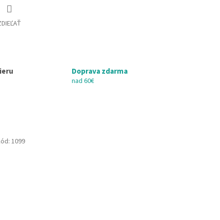
ZDIEĽAŤ
ieru
Doprava zdarma
nad 60€
ód:
1099