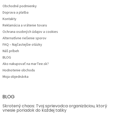
t
Obchodné podmienky
i
e
Doprava a platba
Kontakty
Reklamácia a vrátenie tovaru
Ochrana osobných údajov a cookies
Alternatívne riešenie sporov
FAQ – Najčastejšie otázky
Náš príbeh
BLOG
Ako nakupovať na marTee.sk?
Hodnotenie obchodu
Moja objednávka
BLOG
Skrotený chaos: Tvoj sprievodca organizáciou, ktorý
vnesie poriadok do každej tašky