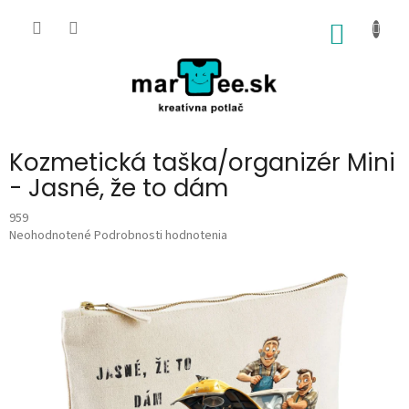
Prejsť
na
NÁKU
obsah
KOŠÍK
Kozmetická taška/organizér Mini
- Jasné, že to dám
959
Priemerné
Neohodnotené
Podrobnosti hodnotenia
hodnotenie
produktu
je
0,0
z
5
hviezdičiek.