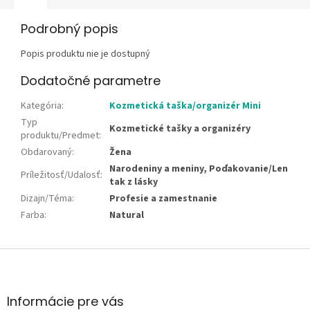
Podrobný popis
Popis produktu nie je dostupný
Dodatočné parametre
Kategória
:
Kozmetická taška/organizér Mini
Typ
Kozmetické tašky a organizéry
produktu/Predmet
:
Obdarovaný
:
Žena
Narodeniny a meniny, Poďakovanie/Len
Príležitosť/Udalosť
:
tak z lásky
Dizajn/Téma
:
Profesie a zamestnanie
Farba
:
Natural
Z
á
p
ä
Informácie pre vás