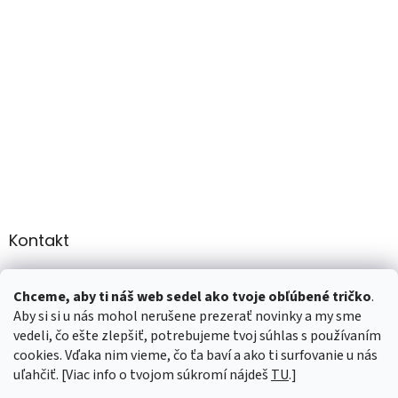
Kontakt
info
@
martee.sk
Chceme, aby ti náš web sedel ako tvoje obľúbené tričko
.
+421 907947783
Aby si si u nás mohol nerušene prezerať novinky a my sme
vedeli, čo ešte zlepšiť, potrebujeme tvoj súhlas s používaním
cookies. Vďaka nim vieme, čo ťa baví a ako ti surfovanie u nás
uľahčiť. [Viac info o tvojom súkromí nájdeš
TU
.]