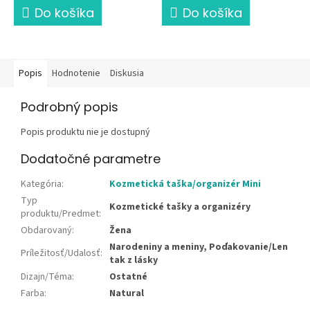
Do košíka
Do košíka
Popis
Hodnotenie
Diskusia
Podrobný popis
Popis produktu nie je dostupný
Dodatočné parametre
Kategória
:
Kozmetická taška/organizér Mini
Typ
Kozmetické tašky a organizéry
produktu/Predmet
:
Obdarovaný
:
Žena
Narodeniny a meniny, Poďakovanie/Len
Príležitosť/Udalosť
:
tak z lásky
Dizajn/Téma
:
Ostatné
Farba
:
Natural