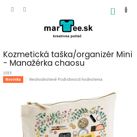
Prejsť
na
NÁKU
obsah
KOŠÍK
Kozmetická taška/organizér Mini
- Manažérka chaosu
1033
Priemerné
Neohodnotené
Podrobnosti hodnotenia
Novinka
hodnotenie
produktu
je
0,0
z
5
hviezdičiek.