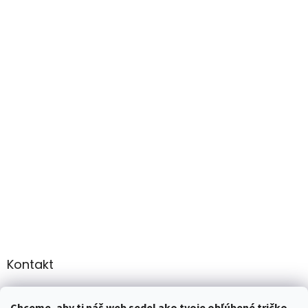
Kontakt
info
@
martee.sk