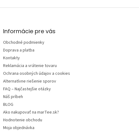
Z
á
p
ä
Informácie pre vás
t
Obchodné podmienky
i
e
Doprava a platba
Kontakty
Reklamácia a vrátenie tovaru
Ochrana osobných údajov a cookies
Alternatívne riešenie sporov
FAQ – Najčastejšie otázky
Náš príbeh
BLOG
Ako nakupovať na marTee.sk?
Hodnotenie obchodu
Moja objednávka