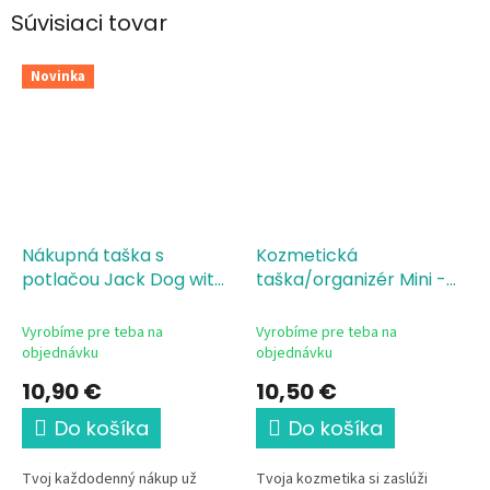
Súvisiaci tovar
Novinka
Nákupná taška s
Kozmetická
potlačou Jack Dog with
taška/organizér Mini -
style, 38x42 cm
Jack Dog with style,
certifikovaná bio bavlna,
22,5x16 cm
100% bavlna,
Vyrobíme pre teba na
Vyrobíme pre teba na
canvas, gramáž
gramáž 407 g/m²
objednávku
objednávku
340g/m²
10,90 €
10,50 €
Do košíka
Do košíka
Tvoj každodenný nákup už
Tvoja kozmetika si zaslúži