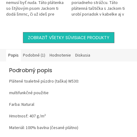
nemusí byť nuda. Táto plátenka
poriadneho strážcu. Táto
so štýlovým psom Jackom ti
plátenná taštička s Jackom ti
dodá šmrnc, či už ideš pre
urobí poriadok v kabelke aj v
čerstvé rožky alebo na kávu do
kúpeľni. Je kompaktná,
mesta. Je ľahká, eko a hlavne
multifunkčná, štýlová a
–...
pripravená na...
ZOBRAZIŤ VŠETKY SÚVISIACE PRODUKTY
Popis
Podobné (1)
Hodnotenie
Diskusia
Podrobný popis
Plátené toaletné púzdro (taška) W530:
multifunkčné použitie
Farba: Natural
Hmotnosť:
407 g/m²
Materiál:
100% bavlna (česané plátno)