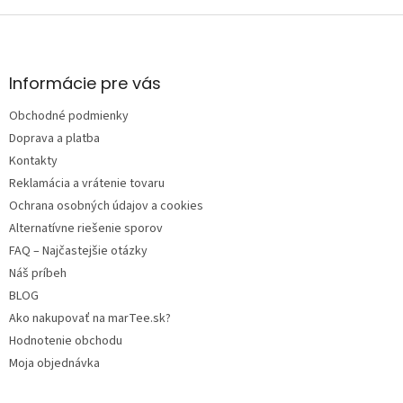
Z
á
p
ä
Informácie pre vás
t
Obchodné podmienky
i
e
Doprava a platba
Kontakty
Reklamácia a vrátenie tovaru
Ochrana osobných údajov a cookies
Alternatívne riešenie sporov
FAQ – Najčastejšie otázky
Náš príbeh
BLOG
Ako nakupovať na marTee.sk?
Hodnotenie obchodu
Moja objednávka