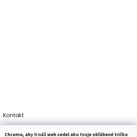
Kontakt
info
@
martee.sk
Chceme, aby ti náš web sedel ako tvoje obľúbené tričko
.
+421 907947783