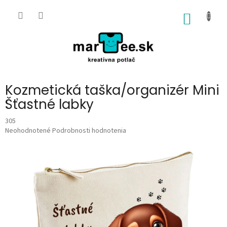
Prejsť
na
NÁKU
obsah
KOŠÍK
Kozmetická taška/organizér Mini
Šťastné labky
305
Priemerné
Neohodnotené
Podrobnosti hodnotenia
hodnotenie
produktu
je
0,0
z
5
hviezdičiek.