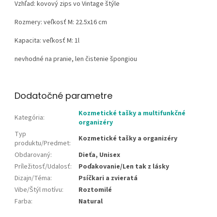
Vzhľad:
kovový zips vo Vintage štýle
Rozmery: veľkosť M: 22.5x16 cm
Kapacita: veľkosť M: 1l
nevhodné na pranie, len čistenie špongiou
Dodatočné parametre
Kozmetické tašky a multifunkčné
Kategória
:
organizéry
Typ
Kozmetické tašky a organizéry
produktu/Predmet
:
Obdarovaný
:
Dieťa, Unisex
Príležitosť/Udalosť
:
Poďakovanie/Len tak z lásky
Dizajn/Téma
:
Psíčkari a zvieratá
Vibe/Štýl motívu
:
Roztomilé
Farba
:
Natural