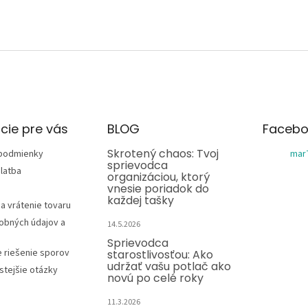
cie pre vás
BLOG
Facebo
Skrotený chaos: Tvoj
podmienky
mar
sprievodca
latba
organizáciou, ktorý
vnesie poriadok do
každej tašky
a vrátenie tovaru
obných údajov a
14.5.2026
Sprievodca
e riešenie sporov
starostlivosťou: Ako
udržať vašu potlač ako
stejšie otázky
novú po celé roky
11.3.2026