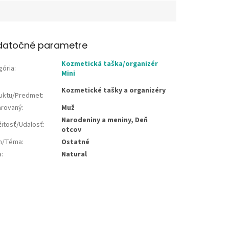
datočné parametre
Kozmetická taška/organizér
gória
:
Mini
Kozmetické tašky a organizéry
uktu/Predmet
:
rovaný
:
Muž
Narodeniny a meniny, Deň
žitosť/Udalosť
:
otcov
jn/Téma
:
Ostatné
a
:
Natural