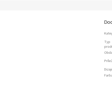
Do
Kate
Typ
prod
Obda
Príle
Diza
Farb