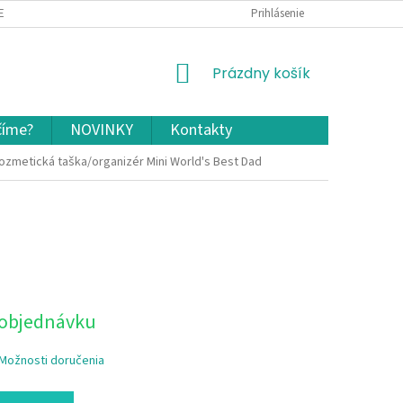
EKLAMÁCIA A VRÁTENIE TOVARU
OCHRANA OSOBNÝCH ÚDAJOV A COOKIES
Prihlásenie
NÁKUPNÝ
Prázdny košík
KOŠÍK
číme?
NOVINKY
Kontakty
ozmetická taška/organizér Mini World's Best Dad
 objednávku
Možnosti doručenia