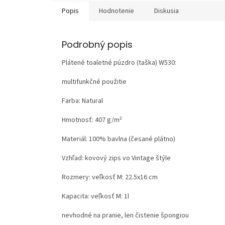
Popis
Hodnotenie
Diskusia
Podrobný popis
Plátené toaletné púzdro (taška) W530:
multifunkčné použitie
Farba: Natural
Hmotnosť:
407 g/m²
Materiál:
100% bavlna (česané plátno)
Vzhľad:
kovový zips vo Vintage štýle
Rozmery: veľkosť M: 22.5x16 cm
Kapacita: veľkosť M: 1l
nevhodné na pranie, len čistenie špongiou