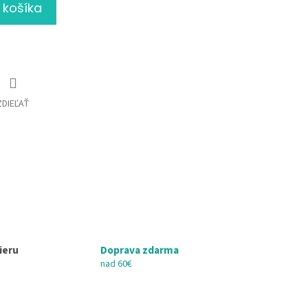
 košíka
ZDIEĽAŤ
ieru
Doprava zdarma
nad 60€