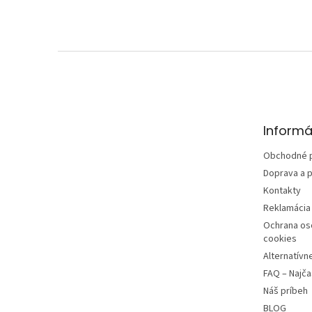
Z
á
p
ä
t
Informá
i
e
Obchodné 
Doprava a p
Kontakty
Reklamácia 
Ochrana os
cookies
Alternatívn
FAQ – Najča
Náš príbeh
BLOG