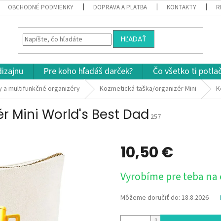
OBCHODNÉ PODMIENKY
DOPRAVA A PLATBA
KONTAKTY
R
HĽADAŤ
dizajnu
Pre koho hľadáš darček?
Čo všetko ti potla
 a multifunkčné organizéry
Kozmetická taška/organizér Mini
K
r Mini World's Best Dad
257
10,50 €
Jednotková
Vyrobíme pre teba na
cena:
Môžeme doručiť do:
18.8.2026