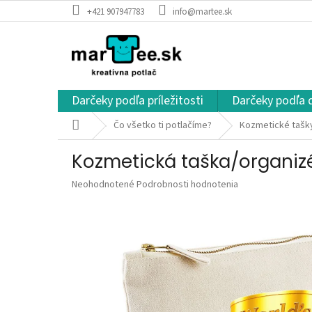
Prejsť
+421 907947783
info@martee.sk
na
obsah
Darčeky podľa príležitosti
Darčeky podľa 
Domov
Čo všetko ti potlačíme?
Kozmetické tašky
Kozmetická taška/organizé
Priemerné
Neohodnotené
Podrobnosti hodnotenia
hodnotenie
produktu
je
0,0
z
5
hviezdičiek.