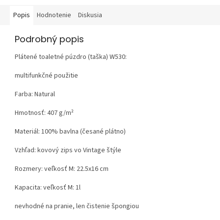
Popis
Hodnotenie
Diskusia
Podrobný popis
Plátené toaletné púzdro (taška) W530:
multifunkčné použitie
Farba: Natural
Hmotnosť:
407 g/m²
Materiál:
100% bavlna (česané plátno)
Vzhľad:
kovový zips vo Vintage štýle
Rozmery: veľkosť M: 22.5x16 cm
Kapacita: veľkosť M: 1l
nevhodné na pranie, len čistenie špongiou