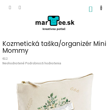
Prejsť
na
NÁKU
obsah
KOŠÍK
Kozmetická taška/organizér Mini
Mommy
612
Priemerné
Neohodnotené
Podrobnosti hodnotenia
hodnotenie
produktu
je
0,0
z
5
hviezdičiek.