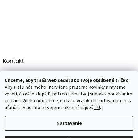
Kontakt
info
@
martee.sk
Chceme, aby ti náš web sedel ako tvoje obľúbené tričko
.
+421 907947783
Aby si si u nás mohol nerušene prezerať novinky a my sme
vedeli, čo ešte zlepšiť, potrebujeme tvoj súhlas s používaním
cookies. Vďaka nim vieme, čo ťa baví a ako ti surfovanie u nás
uľahčiť. [Viac info o tvojom súkromí nájdeš
TU
.]
Vytvoril Shoptet
Nastavenie
Copyright 2026
marTee.sk
. Všetky práva vyhradené.
Upraviť