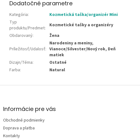
Dodatočné parametre
Kategória
:
Kozmetická taška/organizér Mini
Typ
Kozmetické tašky a organizéry
produktu/Predmet
:
Obdarovaný
:
Žena
Narodeniny a meniny,
Príležitosť/Udalosť
:
Vianoce/Silvester/Nový rok, Deň
matiek
Dizajn/Téma
:
Ostatné
Farba
:
Natural
Z
á
p
ä
Informácie pre vás
t
Obchodné podmienky
i
e
Doprava a platba
Kontakty