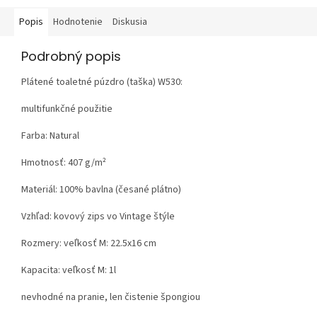
Popis
Hodnotenie
Diskusia
Podrobný popis
Plátené toaletné púzdro (taška) W530:
multifunkčné použitie
Farba: Natural
Hmotnosť:
407 g/m²
Materiál:
100% bavlna (česané plátno)
Vzhľad:
kovový zips vo Vintage štýle
Rozmery: veľkosť M: 22.5x16 cm
Kapacita: veľkosť M: 1l
nevhodné na pranie, len čistenie špongiou