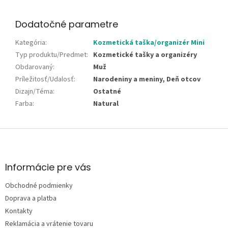
Dodatočné parametre
Kategória
:
Kozmetická taška/organizér Mini
Typ produktu/Predmet
:
Kozmetické tašky a organizéry
Obdarovaný
:
Muž
Príležitosť/Udalosť
:
Narodeniny a meniny, Deň otcov
Dizajn/Téma
:
Ostatné
Farba
:
Natural
Z
á
p
ä
Informácie pre vás
t
Obchodné podmienky
i
e
Doprava a platba
Kontakty
Reklamácia a vrátenie tovaru