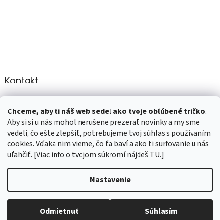
Kontakt
info
@
martee.sk
Chceme, aby ti náš web sedel ako tvoje obľúbené tričko
.
+421 907947783
Aby si si u nás mohol nerušene prezerať novinky a my sme
vedeli, čo ešte zlepšiť, potrebujeme tvoj súhlas s používaním
cookies. Vďaka nim vieme, čo ťa baví a ako ti surfovanie u nás
uľahčiť. [Viac info o tvojom súkromí nájdeš
TU
.]
Vytvoril Shoptet
Nastavenie
Copyright 2026
marTee.sk
. Všetky práva vyhradené.
Upraviť
Odmietnuť
Súhlasím
nastavenie cookies