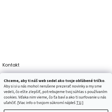
Kontakt
info
@
martee.sk
Chceme, aby ti náš web sedel ako tvoje obľúbené tričko
.
+421 907947783
Aby si si u nás mohol nerušene prezerať novinky a my sme
vedeli, čo ešte zlepšiť, potrebujeme tvoj súhlas s používaním
cookies. Vďaka nim vieme, čo ťa baví a ako ti surfovanie u nás
uľahčiť. [Viac info o tvojom súkromí nájdeš
TU
.]
Vytvoril Shoptet