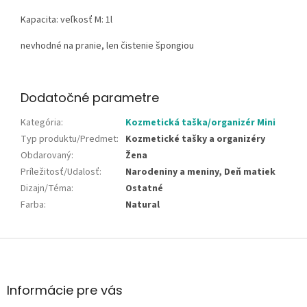
Kapacita: veľkosť M: 1l
nevhodné na pranie, len čistenie špongiou
Dodatočné parametre
Kategória
:
Kozmetická taška/organizér Mini
Typ produktu/Predmet
:
Kozmetické tašky a organizéry
Obdarovaný
:
Žena
Príležitosť/Udalosť
:
Narodeniny a meniny, Deň matiek
Dizajn/Téma
:
Ostatné
Farba
:
Natural
Z
á
p
ä
Informácie pre vás
t