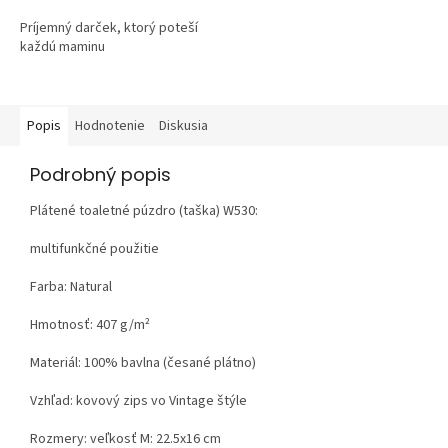
Príjemný darček, ktorý poteší
každú maminu
Popis
Hodnotenie
Diskusia
Podrobný popis
Plátené toaletné púzdro (taška) W530:
multifunkčné použitie
Farba: Natural
Hmotnosť:
407 g/m²
Materiál:
100% bavlna (česané plátno)
Vzhľad:
kovový zips vo Vintage štýle
Rozmery: veľkosť M: 22.5x16 cm