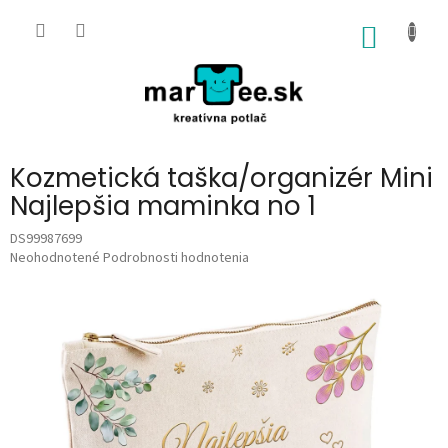
Prejsť
na
NÁKU
obsah
KOŠÍK
Kozmetická taška/organizér Mini
Najlepšia maminka no 1
DS99987699
Priemerné
Neohodnotené
Podrobnosti hodnotenia
hodnotenie
produktu
je
0,0
z
5
hviezdičiek.