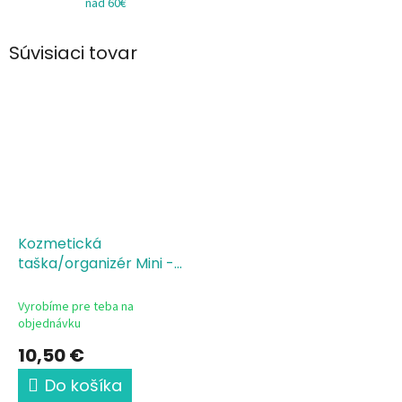
nad 60€
Súvisiaci tovar
Kozmetická
taška/organizér Mini -
Maminka levanduľa
Vyrobíme pre teba na
objednávku
10,50 €
Do košíka