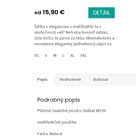
15,90 €
DETAIL
od
Šéfka s eleganciou v malíčku!Kto tu v
skutočnosti velí? Netreba hovoriť nahlas,
toto tričko to povie za teba. Minimalistický a
nesmierne elegantný jednolíniový nápis na
tričku...
XS
S
M
L
XL
XXL
Popis
Hodnotenie
Diskusia
Podrobný popis
Plátené toaletné púzdro (taška) W530:
multifunkčné použitie
Farba: Natural