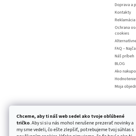
Doprava a p
Kontakty
Reklamácia 
Ochrana os
cookies
Alternatívn
FAQ – Najča
Náš príbeh
BLOG
Ako nakupo
Hodnotenie
Moja objed
Chceme, aby ti náš web sedel ako tvoje obľúbené
tričko
. Aby si si u nás mohol nerušene prezerať novinky a
my sme vedeli, čo ešte zlepšiť, potrebujeme tvoj súhlas s