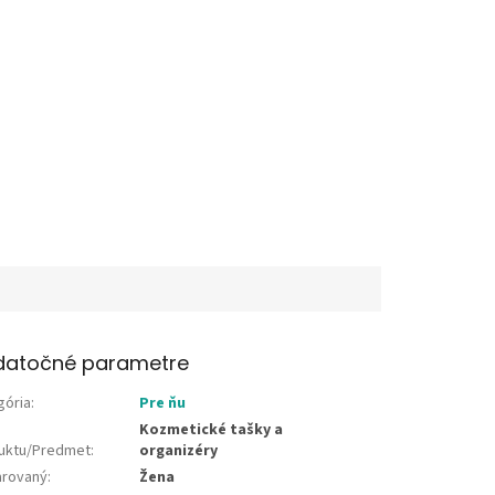
datočné parametre
gória
:
Pre ňu
Kozmetické tašky a
uktu/Predmet
:
organizéry
rovaný
:
Žena