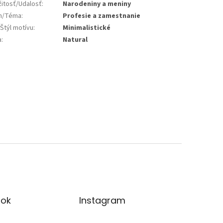
žitosť/Udalosť
:
Narodeniny a meniny
jn/Téma
:
Profesie a zamestnanie
Štýl motívu
:
Minimalistické
a
:
Natural
ok
Instagram