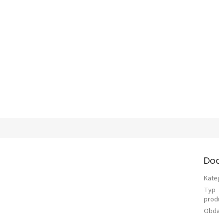
Do
Kate
Typ
prod
Obda