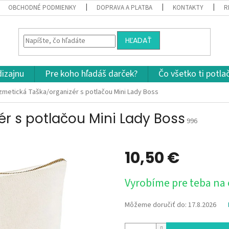
OBCHODNÉ PODMIENKY
DOPRAVA A PLATBA
KONTAKTY
R
HĽADAŤ
dizajnu
Pre koho hľadáš darček?
Čo všetko ti potla
metická Taška/organizér s potlačou Mini Lady Boss
r s potlačou Mini Lady Boss
996
10,50 €
Jednotková
Vyrobíme pre teba na
cena:
Môžeme doručiť do:
17.8.2026