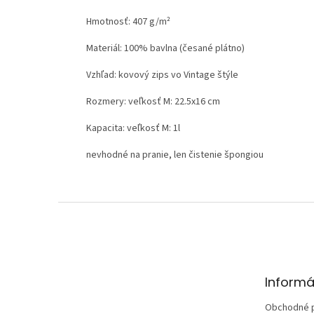
Hmotnosť:
407 g/m²
Materiál:
100% bavlna (česané plátno)
Vzhľad:
kovový zips vo Vintage štýle
Rozmery: veľkosť M: 22.5x16 cm
Kapacita: veľkosť M: 1l
nevhodné na pranie, len čistenie špongiou
Z
á
p
ä
t
Informá
i
e
Obchodné 