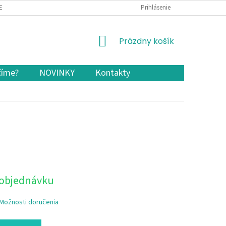
EKLAMÁCIA A VRÁTENIE TOVARU
OCHRANA OSOBNÝCH ÚDAJOV A COOKIES
Prihlásenie
NÁKUPNÝ
Prázdny košík
KOŠÍK
číme?
NOVINKY
Kontakty
 objednávku
Možnosti doručenia