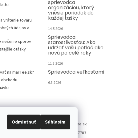
sprievodca
latba
organizáciou, ktorý
vnesie poriadok do
každej tašky
a vrátenie tovaru
obných údajov a
14.5.2026
Sprievodca
e riešenie sporov
starostlivosťou: Ako
udržať vašu potlač ako
stejšie otázky
novú po celé roky
11.3.2026
Sprievodca veľkosťami
vať na marTee.sk?
 obchodu
6.3.2026
návka
Kontakt
Odmietnuť
Súhlasím
info
@
martee.sk
+421 907947783