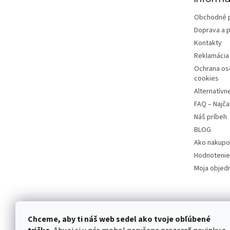
i
e
Obchodné 
Doprava a p
Kontakty
Reklamácia 
Ochrana os
cookies
Alternatívn
FAQ – Najča
Náš príbeh
BLOG
Ako nakupo
Hodnotenie
Moja objed
Chceme, aby ti náš web sedel ako tvoje obľúbené