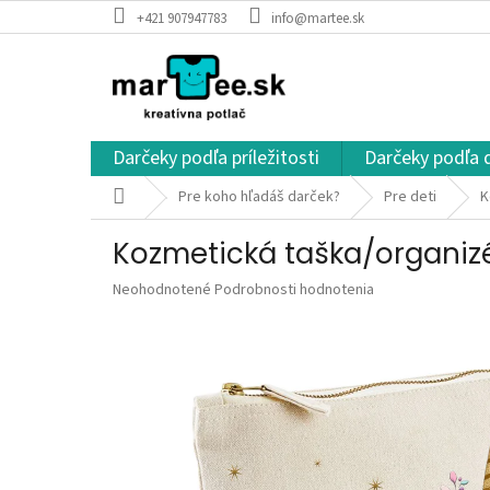
Prejsť
+421 907947783
info@martee.sk
na
obsah
Darčeky podľa príležitosti
Darčeky podľa 
Domov
Pre koho hľadáš darček?
Pre deti
K
Kozmetická taška/organizér
Priemerné
Neohodnotené
Podrobnosti hodnotenia
hodnotenie
produktu
je
0,0
z
5
hviezdičiek.