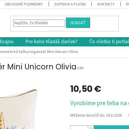
OBCHODNÉ PODMIENKY
DOPRAVA A PLATBA
KONTAKTY
R
HĽADAŤ
dizajnu
Pre koho hľadáš darček?
Čo všetko ti potla
ozmetická taška/organizér Mini Unicorn Olivia
 Mini Unicorn Olivia
549
10,50 €
Jednotková
Vyrobíme pre teba na
cena:
Môžeme doručiť do:
18.8.2026