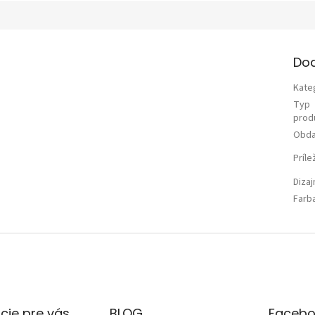
Do
Kate
Typ
prod
Obda
Príle
Diza
Farb
cie pre vás
BLOG
Facebo