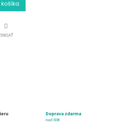
 košíka
ZDIEĽAŤ
ieru
Doprava zdarma
nad 60€