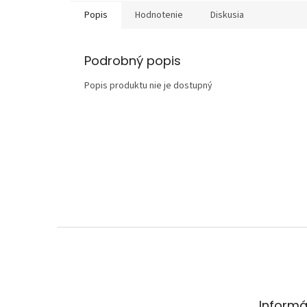
Popis
Hodnotenie
Diskusia
Podrobný popis
Popis produktu nie je dostupný
Z
á
p
ä
t
Informá