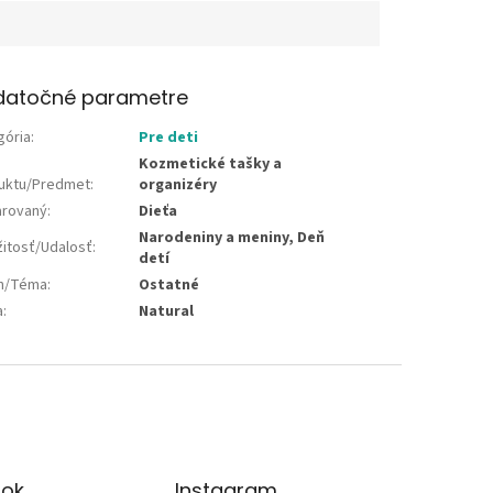
datočné parametre
gória
:
Pre deti
Kozmetické tašky a
uktu/Predmet
:
organizéry
rovaný
:
Dieťa
Narodeniny a meniny, Deň
žitosť/Udalosť
:
detí
jn/Téma
:
Ostatné
a
:
Natural
ok
Instagram