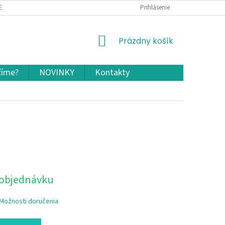
EKLAMÁCIA A VRÁTENIE TOVARU
OCHRANA OSOBNÝCH ÚDAJOV A COOKIES
Prihlásenie
NÁKUPNÝ
Prázdny košík
KOŠÍK
číme?
NOVINKY
Kontakty
 objednávku
Možnosti doručenia