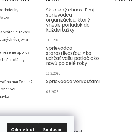
Skrotený chaos: Tvoj
podmienky
sprievodca
latba
organizáciou, ktorý
vnesie poriadok do
každej tašky
a vrátenie tovaru
obných údajov a
14.5.2026
Sprievodca
e riešenie sporov
starostlivosťou: Ako
udržať vašu potlač ako
stejšie otázky
novú po celé roky
11.3.2026
Sprievodca veľkosťami
vať na marTee.sk?
 obchodu
6.3.2026
návka
Kontakt
Odmietnuť
Súhlasím
info
@
martee.sk