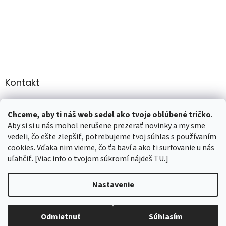
Kontakt
info
@
martee.sk
Chceme, aby ti náš web sedel ako tvoje obľúbené tričko
.
+421 907947783
Aby si si u nás mohol nerušene prezerať novinky a my sme
vedeli, čo ešte zlepšiť, potrebujeme tvoj súhlas s používaním
cookies. Vďaka nim vieme, čo ťa baví a ako ti surfovanie u nás
uľahčiť. [Viac info o tvojom súkromí nájdeš
TU
.]
Vytvoril Shoptet
Nastavenie
Copyright 2026
marTee.sk
. Všetky práva vyhradené.
Upraviť
Odmietnuť
Súhlasím
nastavenie cookies