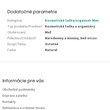
Dodatočné parametre
Kategória
:
Kozmetická taška/organizér Mini
Typ produktu/Predmet
:
Kozmetické tašky a organizéry
Obdarovaný
:
Muž
Príležitosť/Udalosť
:
Narodeniny a meniny, Deň otcov
Dizajn/Téma
:
Ostatné
Farba
:
Natural
Z
á
p
ä
Informácie pre vás
t
Obchodné podmienky
i
e
Doprava a platba
Kontakty
Reklamácia a vrátenie tovaru