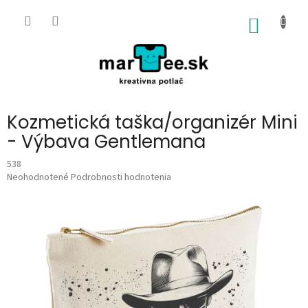
Prejsť
na
NÁKU
obsah
KOŠÍK
Kozmetická taška/organizér Mini
- Výbava Gentlemana
538
Priemerné
Neohodnotené
Podrobnosti hodnotenia
hodnotenie
produktu
je
0,0
z
5
hviezdičiek.