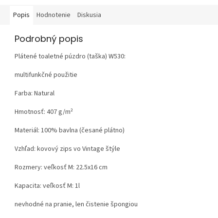
Popis
Hodnotenie
Diskusia
Podrobný popis
Plátené toaletné púzdro (taška) W530:
multifunkčné použitie
Farba: Natural
Hmotnosť:
407 g/m²
Materiál:
100% bavlna (česané plátno)
Vzhľad:
kovový zips vo Vintage štýle
Rozmery: veľkosť M: 22.5x16 cm
Kapacita: veľkosť M: 1l
nevhodné na pranie, len čistenie špongiou