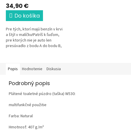
34,90 €
Do košíka
Pre tých, ktorí majú benzín v krvi
a štýl v malíčku!Patríš k ľuďom,
pre ktorých nie je auto len
presúvadlo z bodu A do bodu B,
ale čistá vášeň? Táto čierna
unisex mikina s...
Popis
Hodnotenie
Diskusia
Podrobný popis
Plátené toaletné púzdro (taška) W530:
multifunkčné použitie
Farba: Natural
Hmotnosť:
407 g/m²