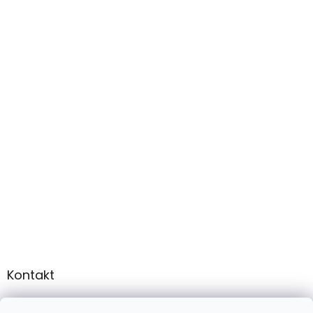
Kontakt
info
@
martee.sk