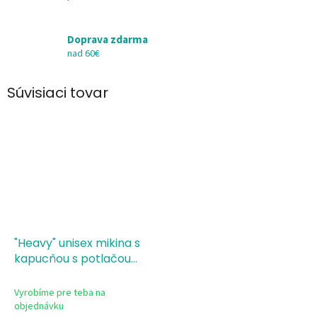
Doprava zdarma
nad 60€
Súvisiaci tovar
"Heavy" unisex mikina s
kapucňou s potlačou
čierna - Ready to roll
Vyrobíme pre teba na
objednávku