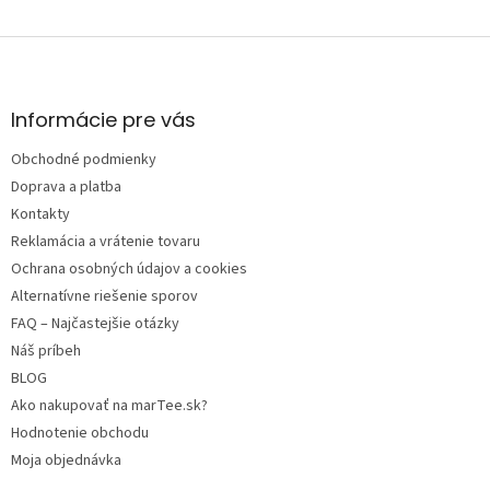
Z
á
p
ä
Informácie pre vás
t
Obchodné podmienky
i
e
Doprava a platba
Kontakty
Reklamácia a vrátenie tovaru
Ochrana osobných údajov a cookies
Alternatívne riešenie sporov
FAQ – Najčastejšie otázky
Náš príbeh
BLOG
Ako nakupovať na marTee.sk?
Hodnotenie obchodu
Moja objednávka