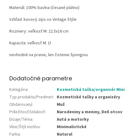
Materiál:
100% bavlna (česané plátno)
Vzhľad:
kovový zips vo Vintage štýle
Rozmery: veľkosť M: 22.5x16 cm
Kapacita: veľkosť M: 1l
nevhodné na pranie, len čistenie špongiou
Dodatočné parametre
Kategória
:
Kozmetická taška/organizér Mini
Typ produktu/Predmet
:
Kozmetické tašky a organizéry
Obdarovaný
:
Muž
Príležitosť/Udalosť
:
Narodeniny a meniny, Deň otcov
Dizajn/Téma
:
Autá a motorky
Vibe/Štýl motívu
:
Minimalistické
Farba
:
Natural