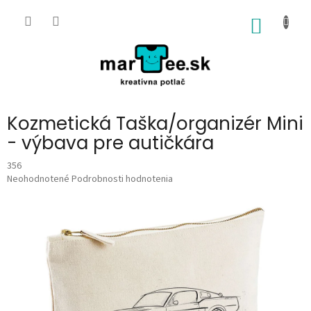
Prejsť
na
NÁKU
obsah
KOŠÍK
Kozmetická Taška/organizér Mini
- výbava pre autičkára
356
Priemerné
Neohodnotené
Podrobnosti hodnotenia
hodnotenie
produktu
je
0,0
z
5
hviezdičiek.