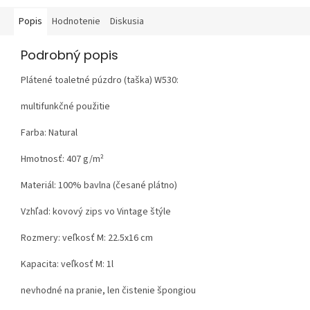
Popis
Hodnotenie
Diskusia
Podrobný popis
Plátené toaletné púzdro (taška) W530:
multifunkčné použitie
Farba: Natural
Hmotnosť:
407 g/m²
Materiál:
100% bavlna (česané plátno)
Vzhľad:
kovový zips vo Vintage štýle
Rozmery: veľkosť M: 22.5x16 cm
Kapacita: veľkosť M: 1l
nevhodné na pranie, len čistenie špongiou