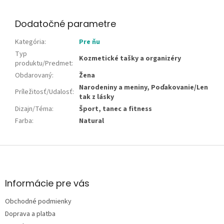
Dodatočné parametre
Kategória
:
Pre ňu
Typ
Kozmetické tašky a organizéry
produktu/Predmet
:
Obdarovaný
:
Žena
Narodeniny a meniny, Poďakovanie/Len
Príležitosť/Udalosť
:
tak z lásky
Dizajn/Téma
:
Šport, tanec a fitness
Farba
:
Natural
Z
á
p
ä
Informácie pre vás
t
Obchodné podmienky
i
e
Doprava a platba