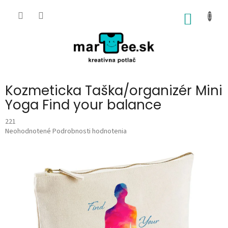
Prejsť
na
NÁKU
obsah
KOŠÍK
Kozmeticka Taška/organizér Mini
Yoga Find your balance
221
Priemerné
Neohodnotené
Podrobnosti hodnotenia
hodnotenie
produktu
je
0,0
z
5
hviezdičiek.