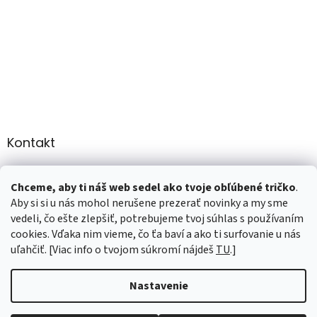
Kontakt
info
@
martee.sk
Chceme, aby ti náš web sedel ako tvoje obľúbené tričko
.
+421 907947783
Aby si si u nás mohol nerušene prezerať novinky a my sme
vedeli, čo ešte zlepšiť, potrebujeme tvoj súhlas s používaním
cookies. Vďaka nim vieme, čo ťa baví a ako ti surfovanie u nás
uľahčiť. [Viac info o tvojom súkromí nájdeš
TU
.]
Vytvoril Shoptet
Nastavenie