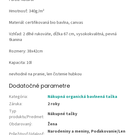
Hmotnosť: 340g/m²
Materiál: certifikovaná
bio bavlna
,
canvas
Vzhľad: 2 dlhé rukoväte, dĺžka 67 cm, vysokokvalitná, pevná
tkanina
Rozmery: 38x42cm
Kapacita: 10l
nevhodné na pranie, len čistenie hubkou
Dodatočné parametre
Kategória
:
Nákupná organická bavlnená taška
Záruka
:
2 roky
Typ
Nákupné tašky
produktu/Predmet
:
Obdarovaný
:
Žena
Narodeniny a meniny, Poďakovanie/Len
Príležitosť/Udalosť
: