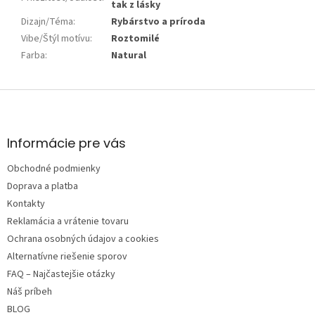
tak z lásky
Dizajn/Téma
:
Rybárstvo a príroda
Vibe/Štýl motívu
:
Roztomilé
Farba
:
Natural
Z
á
p
ä
Informácie pre vás
t
Obchodné podmienky
i
e
Doprava a platba
Kontakty
Reklamácia a vrátenie tovaru
Ochrana osobných údajov a cookies
Alternatívne riešenie sporov
FAQ – Najčastejšie otázky
Náš príbeh
BLOG