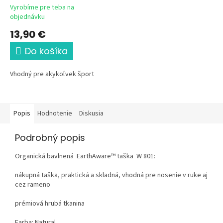
Vyrobíme pre teba na
objednávku
13,90 €
Do košíka
Vhodný pre akykoľvek šport
Popis
Hodnotenie
Diskusia
Podrobný popis
Organická bavlnená EarthAware™ taška W 801:
nákupná taška, praktická a skladná, vhodná pre nosenie v ruke aj
cez rameno
prémiová hrubá tkanina
Farba: Natural