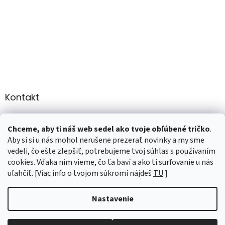
Kontakt
info
@
martee.sk
Chceme, aby ti náš web sedel ako tvoje obľúbené tričko
.
+421 907947783
Aby si si u nás mohol nerušene prezerať novinky a my sme
vedeli, čo ešte zlepšiť, potrebujeme tvoj súhlas s používaním
cookies. Vďaka nim vieme, čo ťa baví a ako ti surfovanie u nás
uľahčiť. [Viac info o tvojom súkromí nájdeš
TU
.]
Vytvoril Shoptet
Nastavenie
Copyright 2026
marTee.sk
. Všetky práva vyhradené.
Upraviť