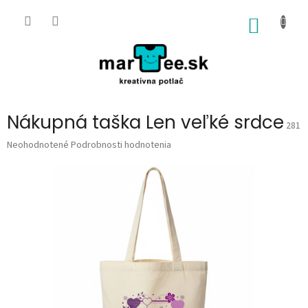
Prejsť
na
NÁKU
obsah
KOŠÍK
Nákupná taška Len veľké srdce
281
Priemerné
Neohodnotené
Podrobnosti hodnotenia
hodnotenie
produktu
je
0,0
z
5
hviezdičiek.