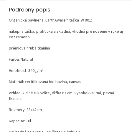
Podrobný popis
Organická bavlnená EarthAware™ taška W 801:
nákupná taška, praktická a skladná, vhodná pre nosenie v ruke aj
cez rameno
prémiová hrubá tkanina
Farba: Natural
Hmotnosť: 340g/m²
Materiál: certifikovaná
bio bavlna
,
canvas
Vzhľad: 2 dlhé rukoväte, dĺžka 67 cm, vysokokvalitná, pevná
tkanina
Rozmery: 38x42cm
Kapacita: 10l