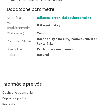
nevhodné na pranie, len čistenie hubkou
Dodatočné parametre
Kategória
:
Nákupná organická bavlnená taška
Typ
Nákupné tašky
produktu/Predmet
:
Obdarovaný
:
Žena
Narodeniny a meniny, Poďakovanie/Len
Príležitosť/Udalosť
:
tak z lásky
Dizajn/Téma
:
Profesie a zamestnanie
Farba
:
Natural
Z
á
p
ä
Informácie pre vás
t
Obchodné podmienky
i
e
Doprava a platba
Kontakty