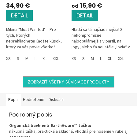
34,90 €
15,90 €
od
DETAIL
DETAIL
Mikina "Most Wanted" – Pre
Hľadá sa tá najžiadanejšia! Si
tých, ktorých
nekompromisne
neprehliadneteHľadáte kúsok,
najpopulárnejšia v partii, na
ktorý za vás povie všetko?
jogy, alebo ťa neustále „lovia“ v
Mikina Most Wanted nie je len
práci? S týmto tričkom "Most
oblečenie, je to postoj.
XS
S
M
L
XL
XXL
Wanted" môžeš všetkým
XS
S
M
L
XL
XXL
Dominantná zlatá potlač s...
oficiálne...
ZOBRAZIŤ VŠETKY SÚVISIACE PRODUKTY
Popis
Hodnotenie
Diskusia
Podrobný popis
Organická bavlnená EarthAware™ taška:
nákupná taška, praktická a skladná, vhodná pre nosenie v ruke aj