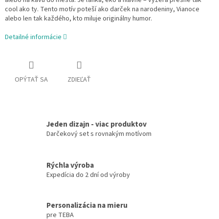
alebo na kávu do mesta. Je ľahká, eko a hlavne – vyzerá presne tak
cool ako ty. Tento motív poteší ako darček na narodeniny, Vianoce
alebo len tak každého, kto miluje originálny humor.
Detailné informácie
OPÝTAŤ SA
ZDIEĽAŤ
Jeden dizajn - viac produktov
Darčekový set s rovnakým motívom
Rýchla výroba
Expedícia do 2 dní od výroby
Personalizácia na mieru
pre TEBA