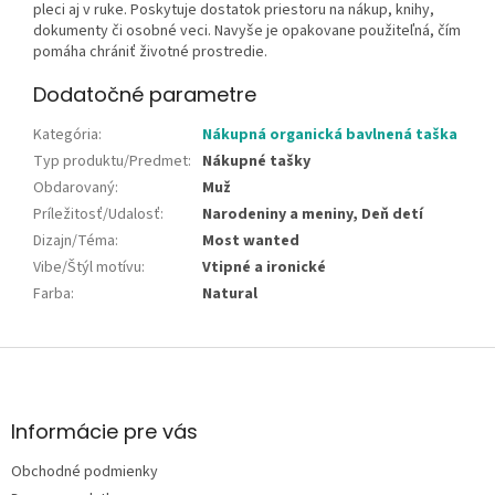
pleci aj v ruke. Poskytuje dostatok priestoru na nákup, knihy,
dokumenty či osobné veci. Navyše je opakovane použiteľná, čím
pomáha chrániť životné prostredie.
Dodatočné parametre
Kategória
:
Nákupná organická bavlnená taška
Typ produktu/Predmet
:
Nákupné tašky
Obdarovaný
:
Muž
Príležitosť/Udalosť
:
Narodeniny a meniny, Deň detí
Dizajn/Téma
:
Most wanted
Vibe/Štýl motívu
:
Vtipné a ironické
Farba
:
Natural
Z
á
p
ä
Informácie pre vás
t
Obchodné podmienky
i