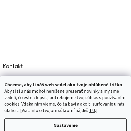
Kontakt
info
@
martee.sk
Chceme, aby ti náš web sedel ako tvoje obľúbené tričko
.
+421 907947783
Aby si si u nás mohol nerušene prezerať novinky a my sme
vedeli, čo ešte zlepšiť, potrebujeme tvoj súhlas s používaním
cookies. Vďaka nim vieme, čo ťa baví a ako ti surfovanie u nás
uľahčiť. [Viac info o tvojom súkromí nájdeš
TU
.]
Vytvoril Shoptet
Nastavenie