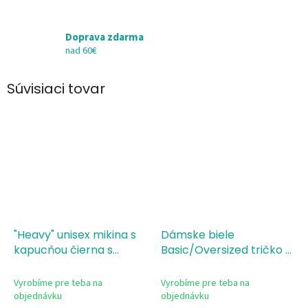
Doprava zdarma
nad 60€
Súvisiaci tovar
"Heavy" unisex mikina s
Dámske biele
kapucňou čierna s
Basic/Oversized tričko s
potlačou - Most Wanted
potlačou Najhľadanejšia
- The Most Wanted
Vyrobíme pre teba na
Vyrobíme pre teba na
objednávku
objednávku