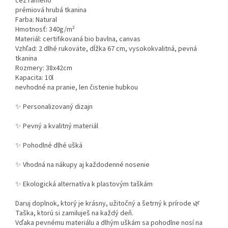
cez rameno
prémiová hrubá tkanina
Farba: Natural
Hmotnosť: 340g/m²
Materiál: certifikovaná
bio bavlna
,
canvas
Vzhľad: 2 dlhé rukoväte, dĺžka 67 cm, vysokokvalitná, pevná
tkanina
Rozmery: 38x42cm
Kapacita: 10l
nevhodné na pranie, len čistenie hubkou
✨ Personalizovaný dizajn
✨ Pevný a kvalitný materiál
✨ Pohodlné dlhé ušká
✨ Vhodná na nákupy aj každodenné nosenie
✨ Ekologická alternatíva k plastovým taškám
Daruj doplnok, ktorý je krásny, užitočný a šetrný k prírode 🌿
Taška, ktorú si zamiluješ na každý deň.
Vďaka pevnému materiálu a dlhým uškám sa pohodlne nosí na