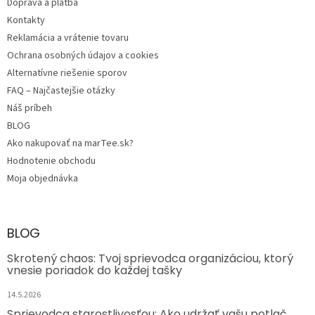
e
Doprava a platba
Kontakty
Reklamácia a vrátenie tovaru
Ochrana osobných údajov a cookies
Alternatívne riešenie sporov
FAQ – Najčastejšie otázky
Náš príbeh
BLOG
Ako nakupovať na marTee.sk?
Hodnotenie obchodu
Moja objednávka
BLOG
Skrotený chaos: Tvoj sprievodca organizáciou, ktorý
vnesie poriadok do každej tašky
14.5.2026
Sprievodca starostlivosťou: Ako udržať vašu potlač