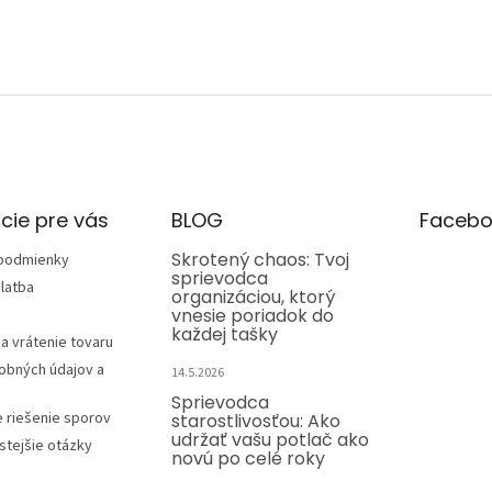
cie pre vás
BLOG
Facebo
Skrotený chaos: Tvoj
podmienky
sprievodca
latba
organizáciou, ktorý
vnesie poriadok do
každej tašky
a vrátenie tovaru
obných údajov a
14.5.2026
Sprievodca
e riešenie sporov
starostlivosťou: Ako
udržať vašu potlač ako
stejšie otázky
novú po celé roky