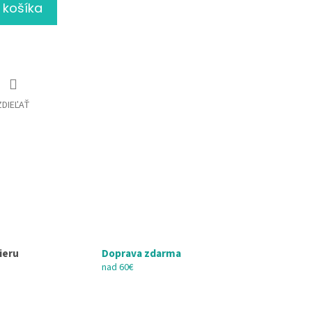
 košíka
ZDIEĽAŤ
ieru
Doprava zdarma
nad 60€