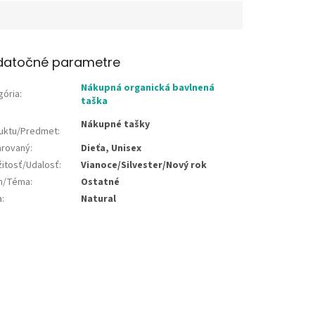
datočné parametre
Nákupná organická bavlnená
gória
:
taška
Nákupné tašky
uktu/Predmet
:
rovaný
:
Dieťa, Unisex
žitosť/Udalosť
:
Vianoce/Silvester/Nový rok
jn/Téma
:
Ostatné
a
:
Natural