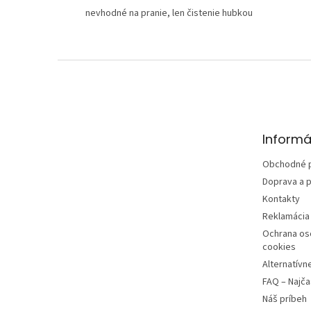
nevhodné na pranie, len čistenie hubkou
Z
á
p
ä
t
Informá
i
e
Obchodné 
Doprava a p
Kontakty
Reklamácia 
Ochrana os
cookies
Alternatívn
FAQ – Najča
Náš príbeh