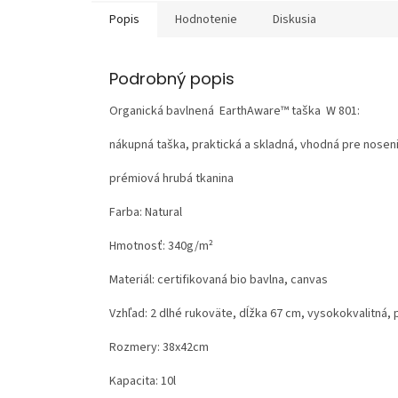
Popis
Hodnotenie
Diskusia
Podrobný popis
Organická bavlnená EarthAware™ taška W 801:
nákupná taška, praktická a skladná, vhodná pre nosen
prémiová hrubá tkanina
Farba: Natural
Hmotnosť: 340g/m²
Materiál: certifikovaná
bio bavlna
,
canvas
Vzhľad: 2 dlhé rukoväte, dĺžka 67 cm, vysokokvalitná, 
Rozmery: 38x42cm
Kapacita: 10l