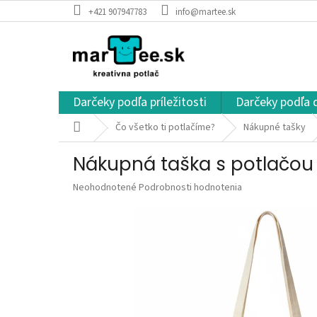
Prejsť
+421 907947783
info@martee.sk
na
obsah
Darčeky podľa príležitosti
Darčeky podľa 
Domov
Čo všetko ti potlačíme?
Nákupné tašky
Nákupná taška s potlačou
Priemerné
Neohodnotené
Podrobnosti hodnotenia
hodnotenie
produktu
je
0,0
z
5
hviezdičiek.