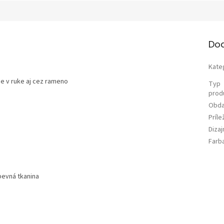
Do
Kate
ie v ruke aj cez rameno
Typ
prod
Obda
Príle
Diza
Farb
pevná tkanina