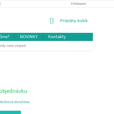
EKLAMÁCIA A VRÁTENIE TOVARU
OCHRANA OSOBNÝCH ÚDAJOV A COOKIES
Prihlásenie
NÁKUPNÝ
Prázdny košík
KOŠÍK
číme?
NOVINKY
Kontakty
andy cane striped
 objednávku
Možnosti doručenia