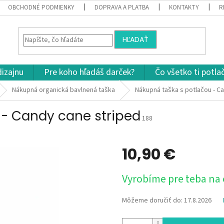
OBCHODNÉ PODMIENKY
DOPRAVA A PLATBA
KONTAKTY
R
HĽADAŤ
dizajnu
Pre koho hľadáš darček?
Čo všetko ti potla
Nákupná organická bavlnená taška
Nákupná taška s potlačou - C
 - Candy cane striped
188
10,90 €
Jednotková
Vyrobíme pre teba na
cena:
Môžeme doručiť do:
17.8.2026