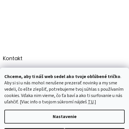
Kontakt
info
@
martee.sk
Chceme, aby ti náš web sedel ako tvoje obľúbené tričko
.
+421 907947783
Aby si si u nás mohol nerušene prezerať novinky a my sme
vedeli, čo ešte zlepšiť, potrebujeme tvoj súhlas s používaním
cookies. Vďaka nim vieme, čo ťa baví a ako ti surfovanie u nás
uľahčiť. [Viac info o tvojom súkromí nájdeš
TU
.]
Vytvoril Shoptet
Nastavenie