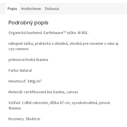
Popis
Hodnotenie
Diskusia
Podrobný popis
Organická bavlnená EarthAware™ taška W 801:
nákupná taška, praktická a skladná, vhodná pre nosenie v ruke aj
cez rameno
prémiová hrubá tkanina
Farba: Natural
Hmotnosť: 340g/m²
Materiál: certifikovaná
bio bavlna
,
canvas
Vzhľad: 2 dlhé rukoväte, dĺžka 67 cm, vysokokvalitná, pevná
tkanina
Rozmery: 38x42cm