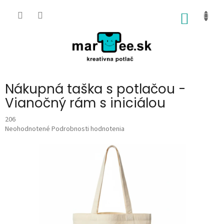
Prejsť
na
NÁKU
obsah
KOŠÍK
Nákupná taška s potlačou -
Vianočný rám s iniciálou
206
Priemerné
Neohodnotené
Podrobnosti hodnotenia
hodnotenie
produktu
je
0,0
z
5
hviezdičiek.