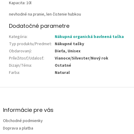
Kapacita: 10l
nevhodné na pranie, len čistenie hubkou
Dodatočné parametre
Kategória
:
Nákupná organická bavlnená taška
Typ produktu/Predmet
:
Nákupné tašky
Obdarovaný
:
Dieťa, Unisex
Príležitosť/Udalosť
:
Vianoce/Silvester/Nový rok
Dizajn/Téma
:
Ostatné
Farba
:
Natural
Z
á
p
ä
Informácie pre vás
t
Obchodné podmienky
i
e
Doprava a platba