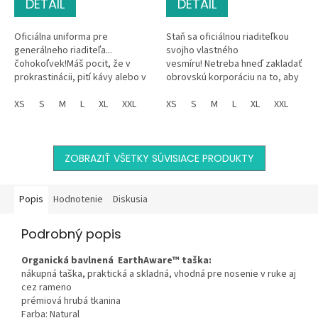
DETAIL
DETAIL
Oficiálna uniforma pre
Staň sa oficiálnou riaditeľkou
generálneho riaditeľa...
svojho vlastného
čohokoľvek!Máš pocit, že v
vesmíru! Netreba hneď zakladať
prokrastinácii, pití kávy alebo v
obrovskú korporáciu na to, aby
robení zlých rozhodnutí by si
si mohla nosiť titul CEO. S týmto
mohol rovno šéfovať celej
XS
S
M
L
XL
XXL
tričkom môžeš všetkým s...
XS
S
M
L
XL
XXL
firme? Tak...
ZOBRAZIŤ VŠETKY SÚVISIACE PRODUKTY
Popis
Hodnotenie
Diskusia
Podrobný popis
Organická bavlnená EarthAware™ taška:
nákupná taška, praktická a skladná, vhodná pre nosenie v ruke aj
cez rameno
prémiová hrubá tkanina
Farba: Natural