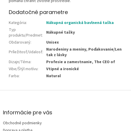
pomáha chrániť životné prostredie.
Dodatočné parametre
Kategória
:
Nákupná organická bavlnená taška
Typ
Nákupné tašky
produktu/Predmet
:
Obdarovaný
:
Unisex
Narodeniny a meniny, Poďakovanie/Len
Príležitosť/Udalosť
:
tak z lásky
Dizajn/Téma
:
Profesie a zamestnanie, The CEO of
Vibe/Štýl motívu
:
Vtipné a ironické
Farba
:
Natural
Z
á
p
ä
Informácie pre vás
t
Obchodné podmienky
i
Doprava a platba