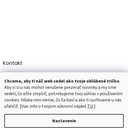
Kontakt
info
@
martee.sk
Chceme, aby ti náš web sedel ako tvoje obľúbené tričko
.
+421 907947783
Aby si si u nás mohol nerušene prezerať novinky a my sme
vedeli, čo ešte zlepšiť, potrebujeme tvoj súhlas s používaním
cookies. Vďaka nim vieme, čo ťa baví a ako ti surfovanie u nás
uľahčiť. [Viac info o tvojom súkromí nájdeš
TU
.]
Vytvoril Shoptet
Nastavenie