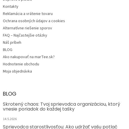
e
Kontakty
Reklamácia a vrátenie tovaru
Ochrana osobných údajov a cookies
Alternatívne riešenie sporov
FAQ – Najčastejšie otázky
Náš príbeh
BLOG
Ako nakupovať na marTee.sk?
Hodnotenie obchodu
Moja objednávka
BLOG
Skrotený chaos: Tvoj sprievodca organizáciou, ktorý
vnesie poriadok do každej tašky
14.5.2026
Sprievodca starostlivosťou: Ako udržať vašu potlač