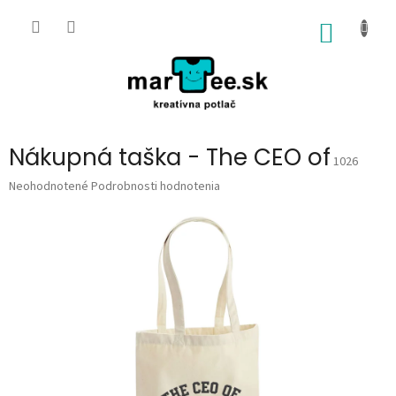
Prejsť
na
NÁKU
obsah
KOŠÍK
Nákupná taška - The CEO of
1026
Priemerné
Neohodnotené
Podrobnosti hodnotenia
hodnotenie
produktu
je
0,0
z
5
hviezdičiek.