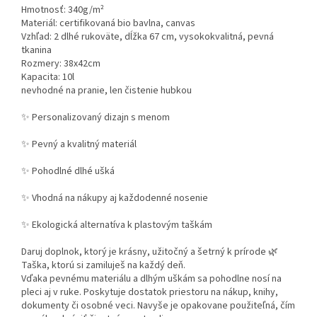
Hmotnosť: 340g/m²
Materiál: certifikovaná
bio bavlna
,
canvas
Vzhľad: 2 dlhé rukoväte, dĺžka 67 cm, vysokokvalitná, pevná
tkanina
Rozmery: 38x42cm
Kapacita: 10l
nevhodné na pranie, len čistenie hubkou
✨
Personalizovaný dizajn s menom
✨
Pevný a kvalitný materiál
✨
Pohodlné dlhé ušká
✨
Vhodná na nákupy aj každodenné nosenie
✨
Ekologická alternatíva k plastovým taškám
Daruj doplnok, ktorý je krásny, užitočný a šetrný k prírode
🌿
Taška, ktorú si zamiluješ na každý deň.
Vďaka pevnému materiálu a dlhým uškám sa pohodlne nosí na
pleci aj v ruke. Poskytuje dostatok priestoru na nákup, knihy,
dokumenty či osobné veci. Navyše je opakovane použiteľná, čím