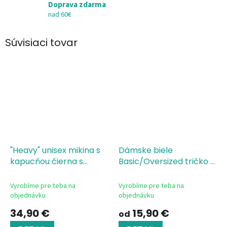
Doprava zdarma
nad 60€
Súvisiaci tovar
"Heavy" unisex mikina s
Dámske biele
kapucňou čierna s
Basic/Oversized tričko s
potlačou - The CEO of
potlačou The CEO of
Vyrobíme pre teba na
Vyrobíme pre teba na
objednávku
objednávku
34,90 €
15,90 €
od