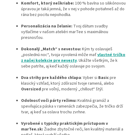
Komfort, ktorý neškriabe:
100 % bavlna so silikónovou
úpravou je taká jemná, že v nej v pohode potiahneš až do
rána bez pocitu nepohodlia.
Personalizácia na želanie:
Tvoj dátum svadby
vytlačíme v našom ateliéri marTee s maximálnou
presnosťou.
Dokonalý „Match“ s nevestou:
Kým ty oslavuješ
„poslednú noc“, tvoja vyvolená môže mať
vlastné tričko
z našej kolekcie pre nevesty
. Ukážte všetkým, že k
sebe patríte, aj keď každý oslavuje po svojom.
Dva strihy pre každého chlapa
: Vyber si
Basic
pre
klasický vzhľad, ktorý zdôrazní tvoje ramená, alebo
Oversized
pre voľný, moderný „chillout“ štýl.
Odolnosť voči párty režimu:
Kvalitná gramáž a
spevňujúca páska v ramenách zabezpečia, že tričko drží
tvar, aj keď sa oslava trochu zvrhne.
Vyrobené s typicky praktickým prístupom v
marTee.sk:
Žiadne zbytočné reči, len kvalitný materiál a