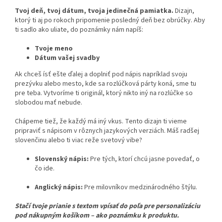
Tvoj deň, tvoj dátum, tvoja jedinečná pamiatka.
Dizajn,
ktorý ti aj po rokoch pripomenie posledný deň bez obrúčky. Aby
ti sadlo ako uliate, do poznámky nám napíš:
Tvoje meno
Dátum vašej svadby
Ak chceš ísť ešte ďalej a doplniť pod nápis napríklad svoju
prezývku alebo mesto, kde sa rozlúčková párty koná, sme tu
pre teba. Vytvoríme ti originál, ktorý nikto iný na rozlúčke so
slobodou mať nebude.
Chápeme tiež, že každý má iný vkus. Tento dizajn ti vieme
pripraviť s nápisom v rôznych jazykových verziách. Máš radšej
slovenčinu alebo ti viac reže svetový vibe?
Slovenský nápis:
Pre tých, ktorí chcú jasne povedať, o
čo ide.
Anglický nápis:
Pre milovníkov medzinárodného štýlu.
Stačí tvoje prianie s textom vpísať do poľa pre personalizáciu
pod nákupným košíkom – ako poznámku k produktu.