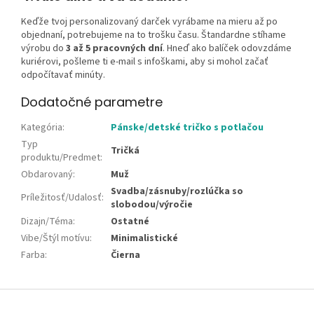
Keďže tvoj personalizovaný darček vyrábame na mieru až po
objednaní, potrebujeme na to trošku času. Štandardne stíhame
výrobu do
3 až 5 pracovných dní
. Hneď ako balíček odovzdáme
kuriérovi, pošleme ti e-mail s infoškami, aby si mohol začať
odpočítavať minúty.
Dodatočné parametre
Kategória
:
Pánske/detské tričko s potlačou
Typ
Tričká
produktu/Predmet
:
Obdarovaný
:
Muž
Svadba/zásnuby/rozlúčka so
Príležitosť/Udalosť
:
slobodou/výročie
Dizajn/Téma
:
Ostatné
Vibe/Štýl motívu
:
Minimalistické
Farba
:
Čierna
Z
á