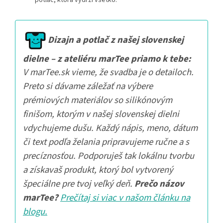
potlač, ktorá vydrží všetko.
Dizajn a potlač z našej slovenskej
dielne – z ateliéru marTee priamo k tebe:
V marTee.sk vieme, že svadba je o detailoch.
Preto si dávame záležať na výbere
prémiových materiálov so silikónovým
finišom, ktorým v našej slovenskej dielni
vdychujeme dušu. Každý nápis, meno, dátum
či text podľa želania pripravujeme ručne a s
precíznosťou. Podporuješ tak lokálnu tvorbu
a získavaš produkt, ktorý bol vytvorený
špeciálne pre tvoj veľký deň.
Prečo názov
marTee?
Prečítaj si viac v našom článku na
blogu.