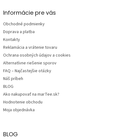
p
ä
Informácie pre vás
t
Obchodné podmienky
i
e
Doprava a platba
Kontakty
Reklamácia a vrátenie tovaru
Ochrana osobných údajov a cookies
Alternatívne riešenie sporov
FAQ – Najčastejšie otázky
Náš príbeh
BLOG
Ako nakupovať na marTee.sk?
Hodnotenie obchodu
Moja objednávka
BLOG