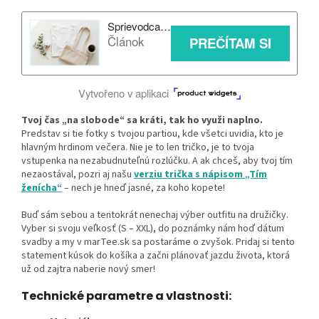
Tvoj čas „na slobode“ sa kráti, tak ho využi naplno.
Predstav si tie fotky s tvojou partiou, kde všetci uvidia, kto je
hlavným hrdinom večera. Nie je to len tričko, je to tvoja
vstupenka na nezabudnuteľnú rozlúčku. A ak chceš, aby tvoj tím
nezaostával, pozri aj našu
verziu trička s nápisom „Tím
ženícha“
– nech je hneď jasné, za koho kopete!
Buď sám sebou a tentokrát nenechaj výber outfitu na družičky.
Vyber si svoju veľkosť (S – XXL), do poznámky nám hoď dátum
svadby a my v marTee.sk sa postaráme o zvyšok. Pridaj si tento
statement kúsok do košíka a začni plánovať jazdu života, ktorá
už od zajtra naberie nový smer!
Technické parametre a vlastnosti: