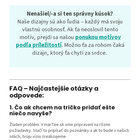
Nenašiel/-a si ten správny kúsok?
Naše dizajny sú ako ľudia – každý má svoju
vlastnú osobnosť. Ak ťa neoslovil tento
motív, prejdi sa našou
ponukou motívov
podľa príležitostí
. Možno ťa za rohom čaká
dizajn, ktorý ťa chytí za srdce.
FAQ – Najčastejšie otázky a
odpovede:
1. Čo ak chcem na tričko pridať ešte
niečo navyše?
Žiaden problém. V marTee.sk sme pripravení na rôzne
požiadavky. Stačí to pripísať do poznámky a ak to bude v našich
silách, tvoju víziu zrealizujeme.