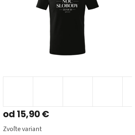
od
15,90 €
Jednotková
Zvoľte variant
cena: