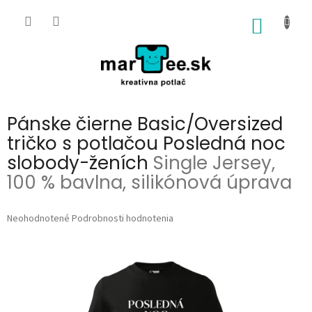
Prejsť
na
NÁKU
obsah
KOŠÍK
Pánske čierne Basic/Oversized
tričko s potlačou Posledná noc
slobody-ženích
Single Jersey,
100 % bavlna, silikónová úprava
Priemerné
Neohodnotené
Podrobnosti hodnotenia
hodnotenie
produktu
je
0,0
z
5
hviezdičiek.