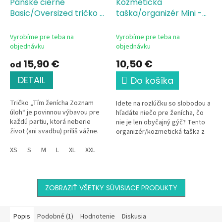
Pánske čierne
Kozmetická
Basic/Oversized tričko s
taška/organizér Mini -
potlačou Tím ženícha-
Posledná noc slobody-
zoznam úloh
Single
ženích, 22,5x16 cm
100%
Vyrobíme pre teba na
Vyrobíme pre teba na
Jersey, 100 % bavlna,
bavlna, gramáž 407
objednávku
objednávku
silikónová úprava
g/m²
15,90 €
10,50 €
od
DETAIL
Do košíka
Tričko „Tím ženícha Zoznam
Idete na rozlúčku so slobodou a
úloh“ je povinnou výbavou pre
hľadáte niečo pre ženícha, čo
každú partiu, ktorá neberie
nie je len obyčajný gýč? Tento
život (ani svadbu) príliš vážne.
organizér/kozmetická taška z
Tričko kombinuje prémiovú
našej marTee dielne je
bavlnu so silikónovou úpravou
XS
S
M
L
XL
XXL
dokonalým puzdrom na
a...
poslednú...
ZOBRAZIŤ VŠETKY SÚVISIACE PRODUKTY
Popis
Podobné (1)
Hodnotenie
Diskusia