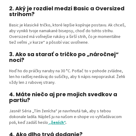
2. Aký je rozdiel medzi Basic a Oversized
strihom?
Basic je klasické tričko, ktoré lepšie kopíruje postavu. Ak chceš,
aby vynikli tvoje namakané bisepsy, choď do tohto strihu.
Oversized má voľnejšie rukávy a širší strih, čo je momentálne
tiež veľmi „v kurze“ a pôsobí viac uvoľnene.
3. Ako sa starať o tričko po „náročnej“
noci?
Hoď ho do práčky naruby na 30 °C. Potlač to v pohode zvládne,
len ho radšej nedávaj do sušičky, aby ti nápis nepopraskal. Žehli
vždy len z rubovej strany.
4. Máte niečo aj pre mojich svedkov a
partiu?
Jasné! Séria „Tím ženícha“ je navrhnutá tak, aby s tebou
dokonale ladila. Nájdeš ju na našom e-shope vo vyhľadávacom
poli, keď zadáš heslo
„ženích“
.
4. Ako dlho trvá dodanie?