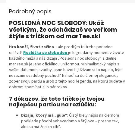
Podrobný popis
POSLEDNÁ NOC SLOBODY: Ukáž
všetkým, že odchádzaš vo veľkom
štýle s tričkom od marTee.sk!
Hra končí, život začína
– ale predtým to treba poriadne
osláviť!
Rozlúčka so slobodou
je legendárny moment v živote
každého muža a náš dizajn „Posledná noc slobody“ z dielne
marTee.sk je jeho oficiálnou uniformou. Minimalistický nápis s
vaším dátumom svadby jasne hovorí: „Užívam si to naplno, kým
nezaznie svadobný pochod.“ Nahoď sa do čiernej elegancie,
zober svoju partiu a urob z tejto noci legendu, na ktorú budete v
dobrom spomínať aj o pár rokov.
7 dôkazov, že toto tričko je tvojou
najlepšou partiou na rozlúčku:
Dizajn, ktorý má „gule“
: Čistý biely nápis na čiernom
podklade pôsobí sebavedomo a štýlovo – presne tak,
ako sa má ženích cítiť.