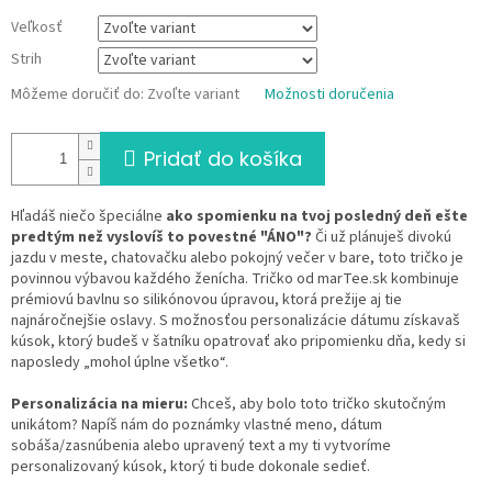
Veľkosť
Strih
Môžeme doručiť do:
Zvoľte variant
Možnosti doručenia
Pridať do košíka
Hľadáš niečo špeciálne
ako spomienku na tvoj posledný deň ešte
predtým než vyslovíš to povestné "ÁNO"?
Či už plánuješ divokú
jazdu v meste, chatovačku alebo pokojný večer v bare, toto tričko je
povinnou výbavou každého ženícha. Tričko od marTee.sk kombinuje
prémiovú bavlnu so silikónovou úpravou, ktorá prežije aj tie
najnáročnejšie oslavy. S možnosťou personalizácie dátumu získavaš
kúsok, ktorý budeš v šatníku opatrovať ako pripomienku dňa, kedy si
naposledy „mohol úplne všetko“.
Personalizácia na mieru:
Chceš, aby bolo toto tričko skutočným
unikátom? Napíš nám do poznámky vlastné meno, dátum
sobáša/zasnúbenia alebo upravený text a my ti vytvoríme
personalizovaný kúsok, ktorý ti bude dokonale sedieť.