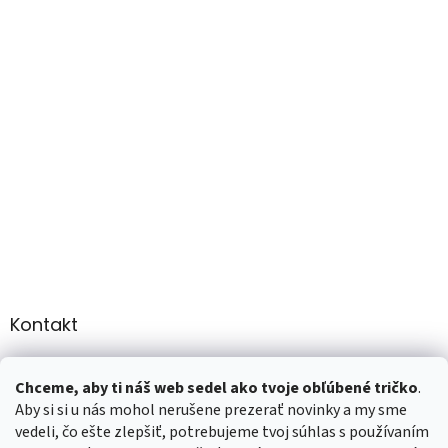
Kontakt
info
@
martee.sk
Chceme, aby ti náš web sedel ako tvoje obľúbené tričko
.
+421 907947783
Aby si si u nás mohol nerušene prezerať novinky a my sme
vedeli, čo ešte zlepšiť, potrebujeme tvoj súhlas s používaním