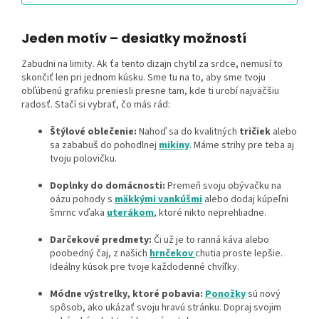
Jeden motív – desiatky možností
Zabudni na limity. Ak ťa tento dizajn chytil za srdce, nemusí to
skončiť len pri jednom kúsku. Sme tu na to, aby sme tvoju
obľúbenú grafiku preniesli presne tam, kde ti urobí najväčšiu
radosť. Stačí si vybrať, čo más rád:
Štýlové oblečenie:
Nahoď sa do kvalitných
tričiek
alebo
sa zababuš do pohodlnej
mikiny
. Máme strihy pre teba aj
tvoju polovičku.
Doplnky do domácnosti:
Premeň svoju obývačku na
oázu pohody s
mäkkými vankúšmi
alebo dodaj kúpeľni
šmrnc vďaka
uterákom
, ktoré nikto neprehliadne.
Darčekové predmety:
Či už je to ranná káva alebo
poobedný čaj, z našich
hrnčekov
chutia proste lepšie.
Ideálny kúsok pre tvoje každodenné chvíľky.
Módne výstrelky, ktoré pobavia:
Ponožky
sú nový
spôsob, ako ukázať svoju hravú stránku. Dopraj svojim