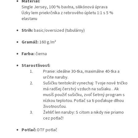
Materiál:
Single Jersey, 100 % bavlna, silikónová úprava
Úzky lem priekrčníka z rebrového úpletu 1:1 s 5 %
elastanu
Strih:
basic/oversized (tubulárny)
Gramáž:
160 g/m²
Farba:
čierna
Starostlivosť:
Pranie: ideálne 30-tka, maximálne 40-tka a
určite naruby.
Sušičku tentokrát vynechaj: Tvoje nové tričko
má radšej čerstvý vzduch na sušiaku. . Ak
musíš použiť sušičku, zvoľ šetrný program s
nízkou teplotou. Potlač sa ti poďakuje dlhou
životnosťou.
Žehliť len naruby: S citom a nikdy nie priamo
cez potlač!
Potlač:
DTF potlač