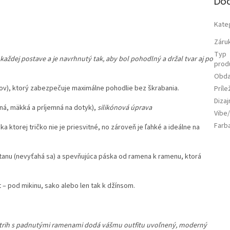
Do
Kate
Záru
Typ
 každej postave a je navrhnutý tak, aby bol pohodlný a držal tvar aj po
prod
Obda
v), ktorý zabezpečuje maximálne pohodlie bez škrabania.
Príle
Diza
ná, mäkká a príjemná na dotyk),
silikónová úprava
Vibe/
Farb
 ktorej tričko nie je priesvitné, no zároveň je ľahké a ideálne na
tanu (nevyťahá sa) a spevňujúca páska od ramena k ramenu, ktorá
 – pod mikinu, sako alebo len tak k džínsom.
strih s padnutými ramenami dodá vášmu outfitu uvoľnený, moderný