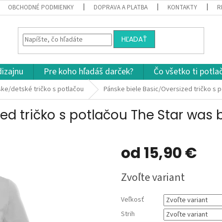
OBCHODNÉ PODMIENKY
DOPRAVA A PLATBA
KONTAKTY
R
HĽADAŤ
dizajnu
Pre koho hľadáš darček?
Čo všetko ti potla
ke/detské tričko s potlačou
Pánske biele Basic/Oversized tričko s 
ed tričko s potlačou The Star was 
od
15,90 €
Jednotková
Zvoľte variant
cena:
Veľkosť
Strih