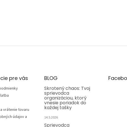
cie pre vás
BLOG
Facebo
Skrotený chaos: Tvoj
podmienky
sprievodca
latba
organizáciou, ktorý
vnesie poriadok do
každej tašky
a vrátenie tovaru
obných údajov a
14.5.2026
Sprievodca