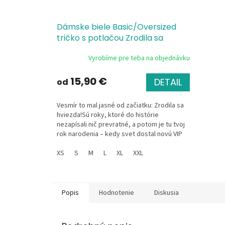
Dámske biele Basic/Oversized
tričko s potlačou Zrodila sa
hviezda
Vyrobíme pre teba na objednávku
15,90 €
DETAIL
od
Vesmír to mal jasné od začiatku: Zrodila sa
hviezda!Sú roky, ktoré do histórie
nezapísali nič prevratné, a potom je tu tvoj
rok narodenia – kedy svet dostal novú VIP
osobnosť....
XS
S
M
L
XL
XXL
Popis
Hodnotenie
Diskusia