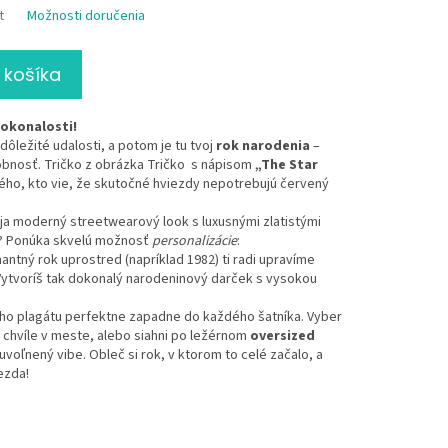
t
Možnosti doručenia
 košíka
dokonalosti!
 dôležité udalosti, a potom je tu tvoj
rok narodenia
–
obnosť. Tričko z obrázka Tričko s nápisom
„The Star
ého, kto vie, že skutočné hviezdy nepotrebujú červený
ája moderný streetwearový look s luxusnými zlatistými
e? Ponúka skvelú možnosť
personalizácie
:
antný rok uprostred (napríklad 1982) ti radi upravíme
Vytvoríš tak dokonalý narodeninový darček s vysokou
ho plagátu perfektne zapadne do každého šatníka. Vyber
 chvíle v meste, alebo siahni po ležérnom
oversized
voľnený vibe. Obleč si rok, v ktorom to celé začalo, a
ezda!