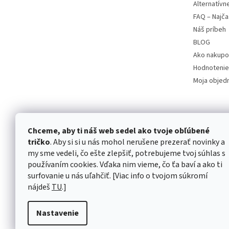
Alternatívn
FAQ – Najča
Náš príbeh
BLOG
Ako nakupo
Hodnotenie
Moja objed
Chceme, aby ti náš web sedel ako tvoje obľúbené
tričko
. Aby si si u nás mohol nerušene prezerať novinky a
my sme vedeli, čo ešte zlepšiť, potrebujeme tvoj súhlas s
používaním cookies. Vďaka nim vieme, čo ťa baví a ako ti
surfovanie u nás uľahčiť. [Viac info o tvojom súkromí
nájdeš
TU
.]
Nastavenie