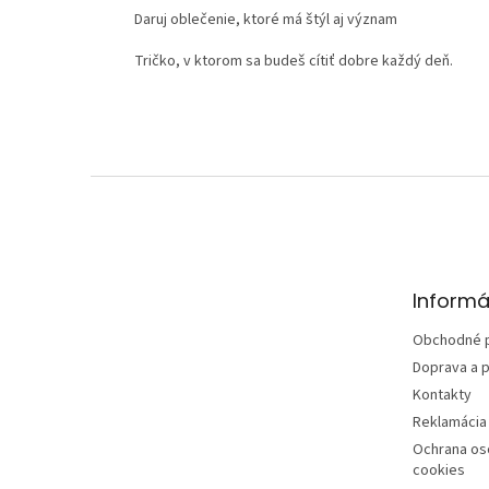
Daruj oblečenie, ktoré má štýl aj význam
Tričko, v ktorom sa budeš cítiť dobre každý deň.
Z
á
p
ä
t
Informá
i
e
Obchodné 
Doprava a p
Kontakty
Reklamácia 
Ochrana os
cookies