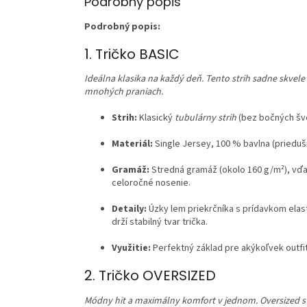
Podrobný popis
Podrobný popis:
1. Tričko BASIC
Ideálna klasika na každý deň. Tento strih sadne skvele
mnohých praniach.
Strih:
Klasický
tubulárny strih
(bez bočných švo
Materiál:
Single Jersey, 100 % bavlna (prieduš
Gramáž:
Stredná gramáž (okolo 160 g/m²), vďaka
celoročné nosenie.
Detaily:
Úzky lem priekrčníka s prídavkom elas
drží stabilný tvar trička.
Využitie:
Perfektný základ pre akýkoľvek outfit
2. Tričko OVERSIZED
Módny hit a maximálny komfort v jednom. Oversized 