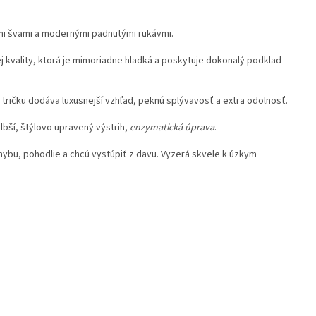
ými švami a modernými padnutými rukávmi.
j kvality, ktorá je mimoriadne hladká a poskytuje dokonalý podklad
 tričku dodáva luxusnejší vzhľad, peknú splývavosť a extra odolnosť.
bší, štýlovo upravený výstrih,
enzymatická úprava
.
hybu, pohodlie a chcú vystúpiť z davu. Vyzerá skvele k úzkym