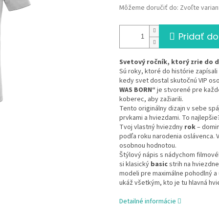
Môžeme doručiť do:
Zvoľte varian
Pridať do
Svetový ročník, ktorý zrie do 
Sú roky, ktoré do histórie zapísali
kedy svet dostal skutočnú VIP os
WAS BORN“
je stvorené pre každ
koberec, aby zažiarili.
Tento originálny dizajn v sebe sp
prvkami a hviezdami. To najlepši
Tvoj vlastný hviezdny
rok
– domin
podľa roku narodenia oslávenca. 
osobnou hodnotou.
Štýlový nápis s nádychom filmové
si klasický
basic
strih na hviezdne
modeli pre maximálne pohodlný a u
ukáž všetkým, kto je tu hlavná hvi
Detailné informácie