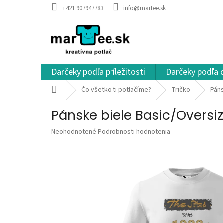
Prejsť
+421 907947783
info@martee.sk
na
obsah
Darčeky podľa príležitosti
Darčeky podľa 
Domov
Čo všetko ti potlačíme?
Tričko
Páns
Pánske biele Basic/Oversiz
Priemerné
Neohodnotené
Podrobnosti hodnotenia
hodnotenie
produktu
je
0,0
z
5
hviezdičiek.