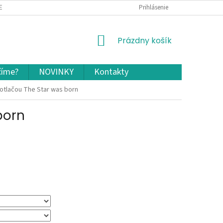
EKLAMÁCIA A VRÁTENIE TOVARU
OCHRANA OSOBNÝCH ÚDAJOV A COOKIES
Prihlásenie
NÁKUPNÝ
Prázdny košík
KOŠÍK
číme?
NOVINKY
Kontakty
potlačou The Star was born
born