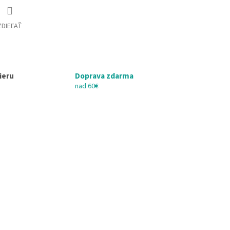
ZDIEĽAŤ
ieru
Doprava zdarma
nad 60€