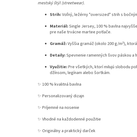
mestský štýl (streetwear).
Strih:
Voľný, ležérny "oversized" strih s bočn
Materiál:
Single Jersey, 100 % bavlna najvyšše
pre naše trvácne martee potlače.
Gramáž:
Vyššia gramáž (okolo 200 g/m²), ktorá
Detaily:
Spevnenie ramenných švov páskou a hl
Využitie:
Pre všetkých, ktorí milujú slobodu po
džínsom, legínam alebo šortkám.
✨ 100 % kvalitná bavlna
✨ Personalizovaný dizajn
✨ Príjemné na nosenie
✨ Vhodné na každodenné použitie
✨ Originálny a praktický darček