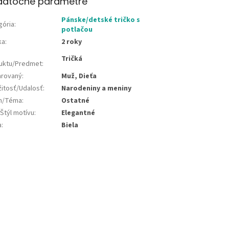
datočné parametre
Pánske/detské tričko s
gória
:
potlačou
ka
:
2 roky
Tričká
uktu/Predmet
:
rovaný
:
Muž, Dieťa
žitosť/Udalosť
:
Narodeniny a meniny
jn/Téma
:
Ostatné
Štýl motívu
:
Elegantné
a
:
Biela