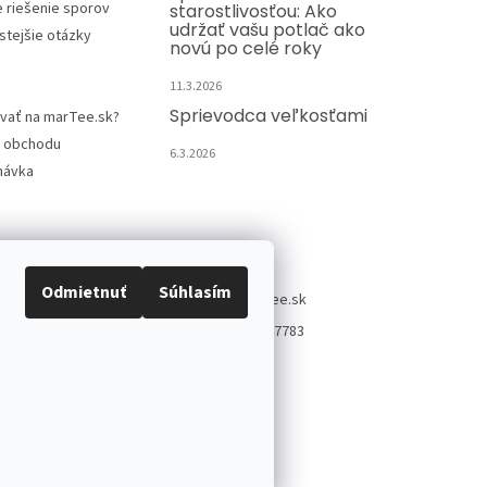
e riešenie sporov
starostlivosťou: Ako
udržať vašu potlač ako
stejšie otázky
novú po celé roky
11.3.2026
Sprievodca veľkosťami
vať na marTee.sk?
 obchodu
6.3.2026
návka
Kontakt
Odmietnuť
Súhlasím
info
@
martee.sk
+421 907947783