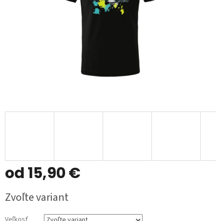
od
15,90 €
Jednotková
Zvoľte variant
cena:
Veľkosť