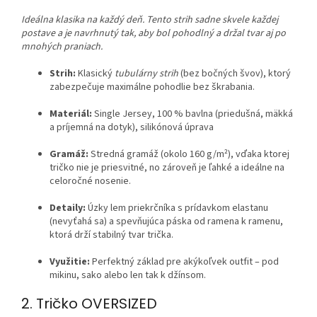
Ideálna klasika na každý deň. Tento strih sadne skvele každej
postave a je navrhnutý tak, aby bol pohodlný a držal tvar aj po
mnohých praniach.
Strih:
Klasický
tubulárny strih
(bez bočných švov), ktorý
zabezpečuje maximálne pohodlie bez škrabania.
Materiál:
Single Jersey, 100 % bavlna (priedušná, mäkká
a príjemná na dotyk), silikónová úprava
Gramáž:
Stredná gramáž (okolo 160 g/m²), vďaka ktorej
tričko nie je priesvitné, no zároveň je ľahké a ideálne na
celoročné nosenie.
Detaily:
Úzky lem priekrčníka s prídavkom elastanu
(nevyťahá sa) a spevňujúca páska od ramena k ramenu,
ktorá drží stabilný tvar trička.
Využitie:
Perfektný základ pre akýkoľvek outfit – pod
mikinu, sako alebo len tak k džínsom.
2. Tričko OVERSIZED