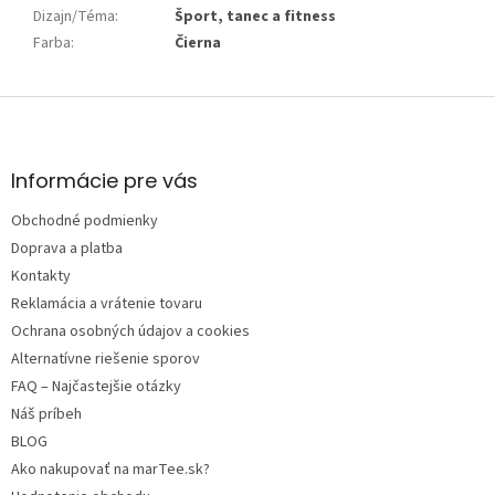
Dizajn/Téma
:
Šport, tanec a fitness
Farba
:
Čierna
Z
á
p
ä
Informácie pre vás
t
Obchodné podmienky
i
e
Doprava a platba
Kontakty
Reklamácia a vrátenie tovaru
Ochrana osobných údajov a cookies
Alternatívne riešenie sporov
FAQ – Najčastejšie otázky
Náš príbeh
BLOG
Ako nakupovať na marTee.sk?