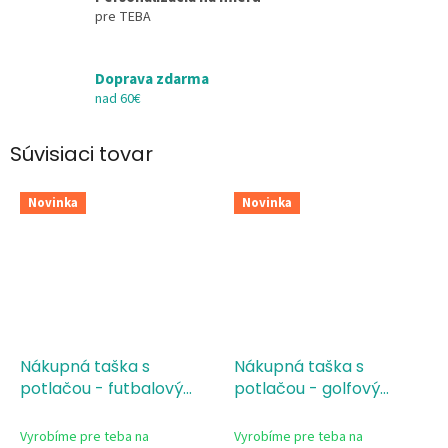
pre TEBA
Doprava zdarma
nad 60€
Súvisiaci tovar
Novinka
Novinka
Nákupná taška s
Nákupná taška s
potlačou - futbalový
potlačou - golfový
splash
splash
Vyrobíme pre teba na
Vyrobíme pre teba na