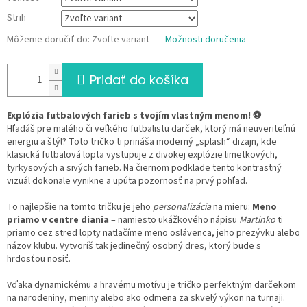
Strih
Môžeme doručiť do:
Zvoľte variant
Možnosti doručenia
Pridať do košíka
Explózia futbalových farieb s tvojím vlastným menom! ⚽
Hľadáš pre malého či veľkého futbalistu darček, ktorý má neuveriteľnú
energiu a štýl? Toto tričko ti prináša moderný „splash“ dizajn, kde
klasická futbalová lopta vystupuje z divokej explózie limetkových,
tyrkysových a sivých farieb. Na čiernom podklade tento kontrastný
vizuál dokonale vynikne a upúta pozornosť na prvý pohľad.
To najlepšie na tomto tričku je jeho
personalizácia
na mieru:
Meno
priamo v centre diania
– namiesto ukážkového nápisu
Martinko
ti
priamo cez stred lopty natlačíme meno oslávenca, jeho prezývku alebo
názov klubu. Vytvoríš tak jedinečný osobný dres, ktorý bude s
hrdosťou nosiť.
Vďaka dynamickému a hravému motívu je tričko perfektným darčekom
na narodeniny, meniny alebo ako odmena za skvelý výkon na turnaji.