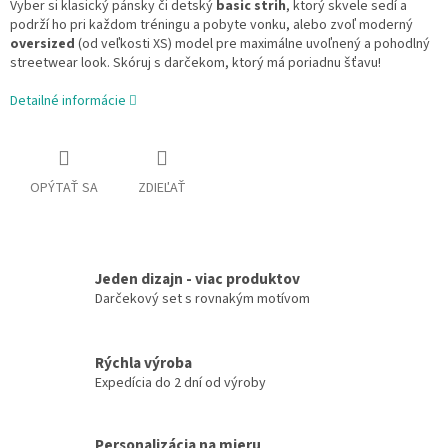
Vyber si klasický pánsky či detský
basic strih
, ktorý skvele sedí a
podrží ho pri každom tréningu a pobyte vonku, alebo zvoľ moderný
oversized
(od veľkosti XS) model pre maximálne uvoľnený a pohodlný
streetwear look. Skóruj s darčekom, ktorý má poriadnu šťavu!
Detailné informácie
OPÝTAŤ SA
ZDIEĽAŤ
Jeden dizajn - viac produktov
Darčekový set s rovnakým motívom
Rýchla výroba
Expedícia do 2 dní od výroby
Personalizácia na mieru