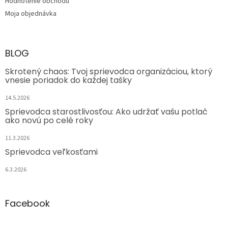
Hodnotenie obchodu
Moja objednávka
BLOG
Skrotený chaos: Tvoj sprievodca organizáciou, ktorý
vnesie poriadok do každej tašky
14.5.2026
Sprievodca starostlivosťou: Ako udržať vašu potlač
ako novú po celé roky
11.3.2026
Sprievodca veľkosťami
6.3.2026
Facebook