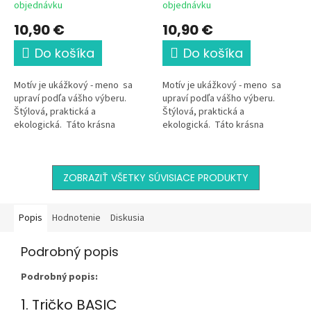
objednávku
objednávku
10,90 €
10,90 €
Do košíka
Do košíka
Motív je ukážkový - meno sa
Motív je ukážkový - meno sa
upraví podľa vášho výberu.
upraví podľa vášho výberu.
Štýlová, praktická a
Štýlová, praktická a
ekologická. Táto krásna
ekologická. Táto krásna
nákupná taška pre malého aj
nákupná taška pre malého aj
veľkého futbalistu,...
veľkého golfistu či...
ZOBRAZIŤ VŠETKY SÚVISIACE PRODUKTY
Popis
Hodnotenie
Diskusia
Podrobný popis
Podrobný popis:
1. Tričko BASIC