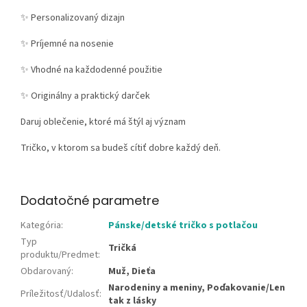
✨ Personalizovaný dizajn
✨ Príjemné na nosenie
✨ Vhodné na každodenné použitie
✨ Originálny a praktický darček
Daruj oblečenie, ktoré má štýl aj význam
Tričko, v ktorom sa budeš cítiť dobre každý deň.
Dodatočné parametre
Kategória
:
Pánske/detské tričko s potlačou
Typ
Tričká
produktu/Predmet
:
Obdarovaný
:
Muž, Dieťa
Narodeniny a meniny, Poďakovanie/Len
Príležitosť/Udalosť
:
tak z lásky