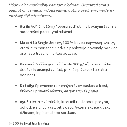
Módny hit a maximálny komfort v jednom. Oversized strih s
padnutými ramenami dodá vášmu outfitu uvoľnený, moderný
mestský štýl (streetwear).
Strih:
Voľný, ležérny "oversized" strih s bočnými švami a
modernými padnutými rukávmi.
Materiál:
Single Jersey, 100 % bavlna najvyššej kvality,
ktorá je mimoriadne hladká a poskytuje dokonalý podklad
pre naše trvácne martee potlače.
Gramáž:
Vyššia gramáž (okolo 200 g/m²), ktorá tričku
dodáva luxusnejší vzhľad, peknú splývavosť a extra
odolnosť.
Detaily:
Spevnenie ramenných švov páskou a hlbší,
štýlovo upravený výstrih,
enzymatická úprava
.
Využitie:
Pre všetkých, ktorí milujú slobodu pohybu,
pohodlie a chcú vystúpiť z davu. Vyzerá skvele k úzkym
džínsom, legínam alebo šortkám.
✨ 100 % kvalitná bavlna