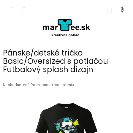
Prejsť
na
NÁKU
obsah
KOŠÍK
Pánske/detské tričko
Basic/Oversized s potlačou
Futbalový splash dizajn
Priemerné
Neohodnotené
Podrobnosti hodnotenia
hodnotenie
produktu
je
0,0
z
5
hviezdičiek.